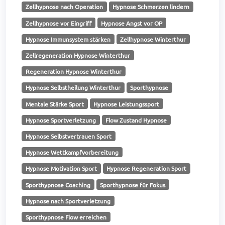
Zellhypnose nach Operation
Hypnose Schmerzen lindern
Zellhypnose vor Eingriff
Hypnose Angst vor OP
Hypnose Immunsystem stärken
Zellhypnose Winterthur
Zellregeneration Hypnose Winterthur
Regeneration Hypnose Winterthur
Hypnose Selbstheilung Winterthur
Sporthypnose
Mentale Stärke Sport
Hypnose Leistungssport
Hypnose Sportverletzung
Flow Zustand Hypnose
Hypnose Selbstvertrauen Sport
Hypnose Wettkampfvorbereitung
Hypnose Motivation Sport
Hypnose Regeneration Sport
Sporthypnose Coaching
Sporthypnose für Fokus
Hypnose nach Sportverletzung
Sporthypnose Flow erreichen