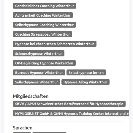
Ganzheitliches Coaching Winterthur
Achtsamkeit Coaching Winterthur
Selbsthypnose Coaching Winterthur
Coaching Stressabbau Winterthur
Hypnose bei chronischen Schmerzen Winterthur
Schmerzhypnose Winterthur
OP-Begleitung Hypnose Winterthur
Burnout Hypnose Winterthur
Selbsthypnose lernen
Selbsthypnose Winterthur
Hypnose Alltag Winterthur
Mitgliedschaften
SBVH / APSH Schweizerischer Berufsverband für Hypnosetherapie
HYPNOSE.NET GmbH & OMNI Hypnosis Training Center International (OMN
Sprachen