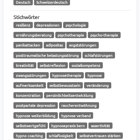
Deutsch
Schweizerdeutsch
Stichwörter
resilienz
depressionen
psychologie
ernährungsberatung
psychotherapie
psycho-therapie
panikattacken
adipositas
angststörungen
posttraumatische belastungsstörung
schlafstörungen
kreativität
selbstreflexion
sozialkompetenz
zwangsstörungen
hypnosetherapie
hypnose
aufmerksamkeit
selbstbewusstsein
veränderung
konzentration
persönlichkeitsentwicklung
postpartale depression
raucherentwöhnung
hypnose weiterbildung
hypnose verband
selbstwertgefühl
hypnosepraxis bern
assertivität
hypno coaching
schlaflosigkeit
selbstvertrauen stärken