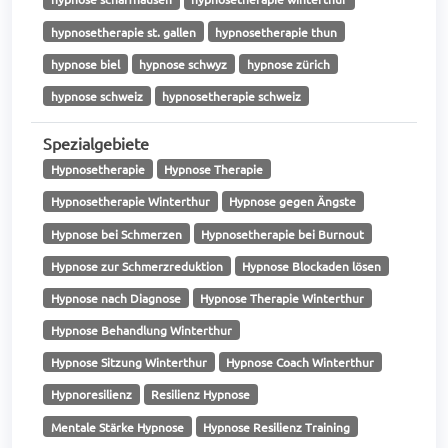
hypnosetherapie st. gallen
hypnosetherapie thun
hypnose biel
hypnose schwyz
hypnose zürich
hypnose schweiz
hypnosetherapie schweiz
Spezialgebiete
Hypnosetherapie
Hypnose Therapie
Hypnosetherapie Winterthur
Hypnose gegen Ängste
Hypnose bei Schmerzen
Hypnosetherapie bei Burnout
Hypnose zur Schmerzreduktion
Hypnose Blockaden lösen
Hypnose nach Diagnose
Hypnose Therapie Winterthur
Hypnose Behandlung Winterthur
Hypnose Sitzung Winterthur
Hypnose Coach Winterthur
Hypnoresilienz
Resilienz Hypnose
Mentale Stärke Hypnose
Hypnose Resilienz Training