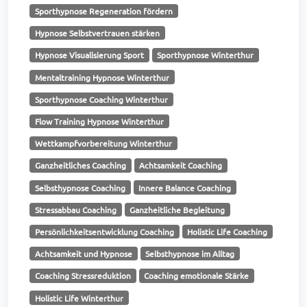
Sporthypnose Regeneration fördern
Hypnose Selbstvertrauen stärken
Hypnose Visualisierung Sport
Sporthypnose Winterthur
Mentaltraining Hypnose Winterthur
Sporthypnose Coaching Winterthur
Flow Training Hypnose Winterthur
Wettkampfvorbereitung Winterthur
Ganzheitliches Coaching
Achtsamkeit Coaching
Selbsthypnose Coaching
Innere Balance Coaching
Stressabbau Coaching
Ganzheitliche Begleitung
Persönlichkeitsentwicklung Coaching
Holistic Life Coaching
Achtsamkeit und Hypnose
Selbsthypnose im Alltag
Coaching Stressreduktion
Coaching emotionale Stärke
Holistic Life Winterthur