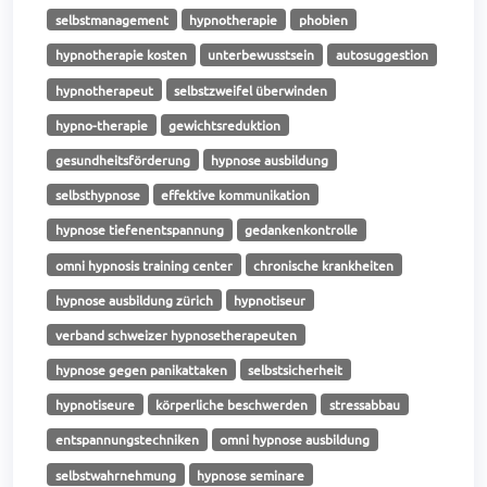
selbstmanagement
hypnotherapie
phobien
hypnotherapie kosten
unterbewusstsein
autosuggestion
hypnotherapeut
selbstzweifel überwinden
hypno-therapie
gewichtsreduktion
gesundheitsförderung
hypnose ausbildung
selbsthypnose
effektive kommunikation
hypnose tiefenentspannung
gedankenkontrolle
omni hypnosis training center
chronische krankheiten
hypnose ausbildung zürich
hypnotiseur
verband schweizer hypnosetherapeuten
hypnose gegen panikattaken
selbstsicherheit
hypnotiseure
körperliche beschwerden
stressabbau
entspannungstechniken
omni hypnose ausbildung
selbstwahrnehmung
hypnose seminare