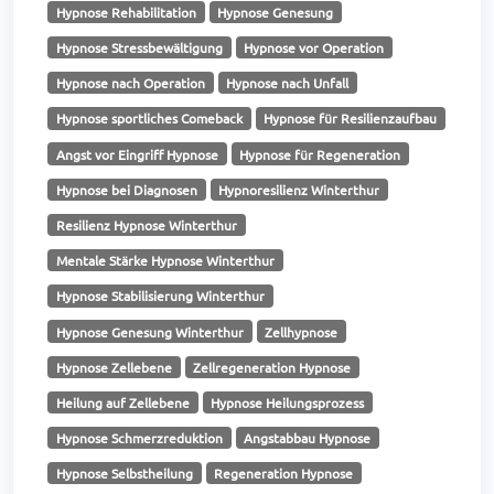
Hypnose Rehabilitation
Hypnose Genesung
Hypnose Stressbewältigung
Hypnose vor Operation
Hypnose nach Operation
Hypnose nach Unfall
Hypnose sportliches Comeback
Hypnose für Resilienzaufbau
Angst vor Eingriff Hypnose
Hypnose für Regeneration
Hypnose bei Diagnosen
Hypnoresilienz Winterthur
Resilienz Hypnose Winterthur
Mentale Stärke Hypnose Winterthur
Hypnose Stabilisierung Winterthur
Hypnose Genesung Winterthur
Zellhypnose
Hypnose Zellebene
Zellregeneration Hypnose
Heilung auf Zellebene
Hypnose Heilungsprozess
Hypnose Schmerzreduktion
Angstabbau Hypnose
Hypnose Selbstheilung
Regeneration Hypnose