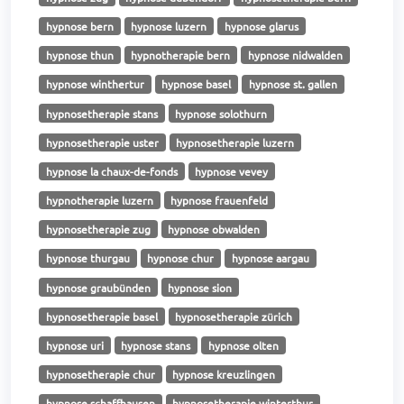
hypnose bern
hypnose luzern
hypnose glarus
hypnose thun
hypnotherapie bern
hypnose nidwalden
hypnose winthertur
hypnose basel
hypnose st. gallen
hypnosetherapie stans
hypnose solothurn
hypnosetherapie uster
hypnosetherapie luzern
hypnose la chaux-de-fonds
hypnose vevey
hypnotherapie luzern
hypnose frauenfeld
hypnosetherapie zug
hypnose obwalden
hypnose thurgau
hypnose chur
hypnose aargau
hypnose graubünden
hypnose sion
hypnosetherapie basel
hypnosetherapie zürich
hypnose uri
hypnose stans
hypnose olten
hypnosetherapie chur
hypnose kreuzlingen
hypnose schaffhausen
hypnosetherapie winterthur