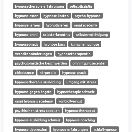
hypnosetherapie erfahrungen
selbstdisziplin
hypnose aster
hypnose kosten
psycho-hypnose
hypnose lernen
hypnotisieren
omni academy
hypnose omni
selbsterkenntnis
selbstermächtigung
hypnosepraxis
hypnose kurs
klinische hypnose
verhaltensänderungen
hypnosetherapeutin
psychosomatische beschwerden
omni hypnosecenter
chirotrance
körperbild
hypnose praxis
hypnosetherapie ausbildung
umgang mit stress
hypnose gegen ängste
hypnotherapie schweiz
omni hypnosis academy
kontrollverlust
psychischen stress abbauen
hypnosetherapeut
hypnose ausbildung schweiz
hypnose coaching
hypnose depression
hypnose erfahrungen
schlafhypnose