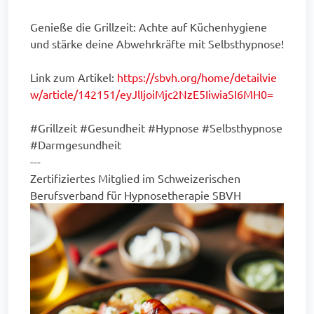
Genieße die Grillzeit: Achte auf Küchenhygiene
und stärke deine Abwehrkräfte mit Selbsthypnose!
Link zum Artikel:
https://sbvh.org/home/detailvie
w/article/142151/eyJlIjoiMjc2NzE5IiwiaSI6MH0=
#Grillzeit #Gesundheit #Hypnose #Selbsthypnose
#Darmgesundheit
---
Zertifiziertes Mitglied im Schweizerischen
Berufsverband für Hypnosetherapie SBVH