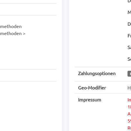
D
M
D
ilmethoden
ilmethoden >
F
S
S
Zahlungsoptionen
Geo-Modifier
H
Impressum
I
1
A
5
R