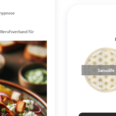
thypnose
n Berufsverband für
GmbH, Baden
Drinkpure
Sanuslife