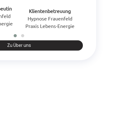
eutin
Hypnose Therapeut
Klientenbetreuung
nfeld
Hypnose Frauenfeld
Hypnose Frauenfeld
nergie
Praxis Lebens-Energie
Praxis Lebens-Energie
Zu Über uns