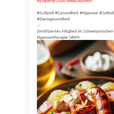
eyJlIjoiMjc2NzE5IiwiaSI6MH0=
#Grillzeit #Gesundheit #Hypnose #Selbs
#Darmgesundheit
---
Zertifiziertes Mitglied im Schweizerische
Hypnosetherapie SBVH
Lebens-Energie
Bienpur 