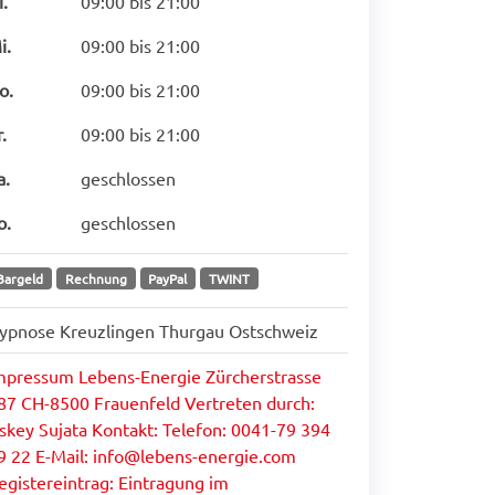
i.
09:00 bis 21:00
i.
09:00 bis 21:00
o.
09:00 bis 21:00
r.
09:00 bis 21:00
a.
geschlossen
o.
geschlossen
Bargeld
Rechnung
PayPal
TWINT
ypnose Kreuzlingen Thurgau Ostschweiz
mpressum Lebens-Energie Zürcherstrasse
87 CH-8500 Frauenfeld Vertreten durch:
skey Sujata Kontakt: Telefon: 0041-79 394
9 22 E-Mail: info@lebens-energie.com
egistereintrag: Eintragung im