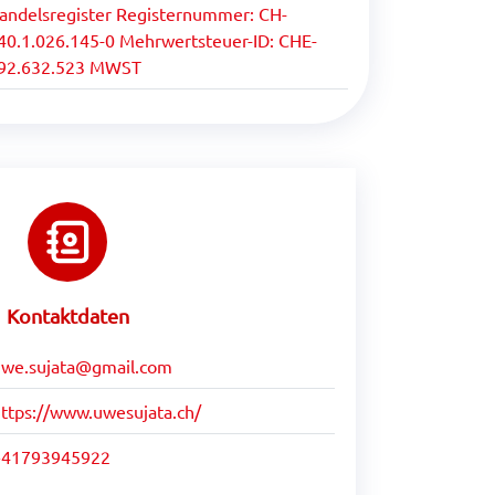
andelsregister Registernummer: CH-
40.1.026.145-0 Mehrwertsteuer-ID: CHE-
92.632.523 MWST
Kontaktdaten
uwe.sujata@gmail.com
ttps://www.uwesujata.ch/
+41793945922