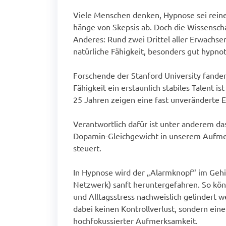
Hypnose Therapeutin
Viele Menschen denken, Hypnose sei rein
Kliente
Hypnose Frauenfeld
hänge von Skepsis ab. Doch die Wissensch
Hypnose
Praxis Lebens-Energie
Anderes: Rund zwei Drittel aller Erwachse
Praxis L
natürliche Fähigkeit, besonders gut hypnot
Forschende der Stanford University fanden
Fähigkeit ein erstaunlich stabiles Talent is
25 Jahren zeigen eine fast unveränderte E
Verantwortlich dafür ist unter anderem d
Dopamin-Gleichgewicht in unserem Aufm
steuert.
In Hypnose wird der „Alarmknopf“ im Gehir
Netzwerk) sanft heruntergefahren. So kö
und Alltagsstress nachweislich gelindert
dabei keinen Kontrollverlust, sondern ein
hochfokussierter Aufmerksamkeit.