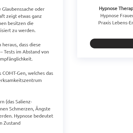
Hypnose Therapeut
Hypnose Therap
e Glaubenssache oder
nbetreuung
Hypnose Frauenfeld
Hypnose Fraue
aft zeigt etwas ganz
 Frauenfeld
Praxis Lebens-Energie
Praxis Lebens-E
nen besitzen die
ebens-Energie
isiert zu werden.
 heraus, dass diese
t – Tests im Abstand von
mpfänglichkeit.
as COMT-Gen, welches das
erksamkeitszentrum
n (das Salienz-
nnen Schmerzen, Ängste
 werden. Hypnose bedeutet
en Zustand