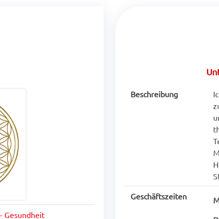
Un
Beschreibung
I
z
u
t
T
M
H
S
Geschäftszeiten
M
 - Gesundheit