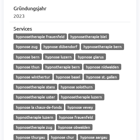
Gründungsjahr
2023
Services
hypnosetherapie frauenfeld
hypnosetherapie biel
hypnose zug
hypnose dübendorf
hypnosetherapie bern
hypnose bern
hypnose luzern
hypnose glarus
hypnose thun
hypnotherapie bern
hypnose nidwalden
hypnose winthertur
hypnose basel
hypnose st. gallen
hypnosetherapie stans
hypnose solothurn
hypnosetherapie uster
hypnosetherapie luzern
hypnose la chaux-de-fonds
hypnose vevey
hypnotherapie luzern
hypnose frauenfeld
hypnosetherapie zug
hypnose obwalden
hypnose thurgau
hypnose chur
hypnose aargau