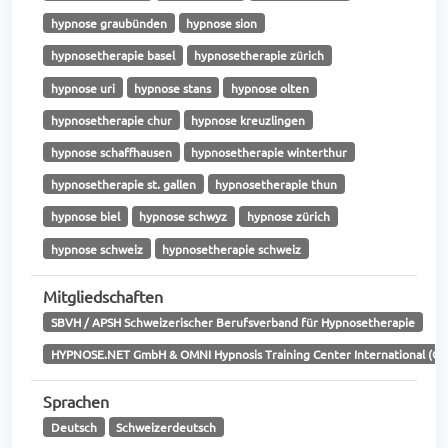
hypnose graubünden
hypnose sion
hypnosetherapie basel
hypnosetherapie zürich
hypnose uri
hypnose stans
hypnose olten
hypnosetherapie chur
hypnose kreuzlingen
hypnose schaffhausen
hypnosetherapie winterthur
hypnosetherapie st. gallen
hypnosetherapie thun
hypnose biel
hypnose schwyz
hypnose zürich
hypnose schweiz
hypnosetherapie schweiz
Mitgliedschaften
SBVH / APSH Schweizerischer Berufsverband für Hypnosetherapie
HYPNOSE.NET GmbH & OMNI Hypnosis Training Center International (OMN
Sprachen
Deutsch
Schweizerdeutsch