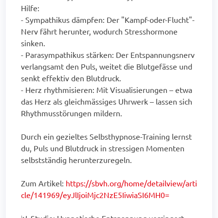
Hilfe:
- Sympathikus dämpfen: Der "Kampf-oder-Flucht"-
Nerv fährt herunter, wodurch Stresshormone
sinken.
- Parasympathikus stärken: Der Entspannungsnerv
verlangsamt den Puls, weitet die Blutgefässe und
senkt effektiv den Blutdruck.
- Herz rhythmisieren: Mit Visualisierungen – etwa
das Herz als gleichmässiges Uhrwerk – lassen sich
Rhythmusstörungen mildern.
Durch ein gezieltes Selbsthypnose-Training lernst
du, Puls und Blutdruck in stressigen Momenten
selbstständig herunterzuregeln.
Zum Artikel:
https://sbvh.org/home/detailview/arti
cle/141969/eyJlIjoiMjc2NzE5IiwiaSI6MH0=
📊 Studie: Hypnotische Entspannung verringert