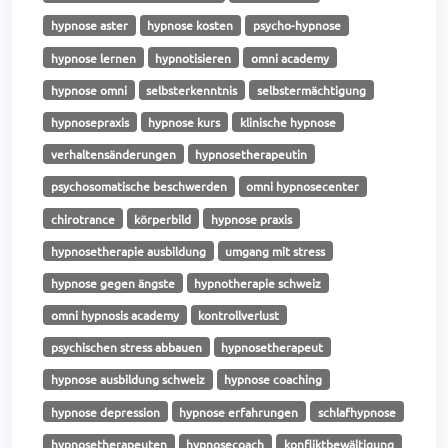
hypnose aster
hypnose kosten
psycho-hypnose
hypnose lernen
hypnotisieren
omni academy
hypnose omni
selbsterkenntnis
selbstermächtigung
hypnosepraxis
hypnose kurs
klinische hypnose
verhaltensänderungen
hypnosetherapeutin
psychosomatische beschwerden
omni hypnosecenter
chirotrance
körperbild
hypnose praxis
hypnosetherapie ausbildung
umgang mit stress
hypnose gegen ängste
hypnotherapie schweiz
omni hypnosis academy
kontrollverlust
psychischen stress abbauen
hypnosetherapeut
hypnose ausbildung schweiz
hypnose coaching
hypnose depression
hypnose erfahrungen
schlafhypnose
hypnosetherapeuten
hypnosecoach
konfliktbewältigung