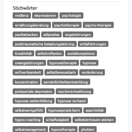
Stichwörter
resilienz
depressionen
psychologie
ernährungsberatung
psychotherapie
psycho-therapie
panikattacken
adipositas
angststörungen
posttraumatische belastungsstörung
schlafstörungen
kreativität
selbstreflexion
sozialkompetenz
zwangsstörungen
hypnosetherapie
hypnose
aufmerksamkeit
selbstbewusstsein
veränderung
konzentration
persönlichkeitsentwicklung
postpartale depression
raucherentwöhnung
hypnose weiterbildung
hypnose verband
selbstwertgefühl
hypnosepraxis bern
assertivität
hypno coaching
schlaflosigkeit
selbstvertrauen stärken
selbstmanagement
hypnotherapie
phobien