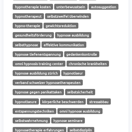
hypnotherapie kosten
unterbewusstsein
autosuggestion
hypnotherapeut
selbstzweifel überwinden
hypno-therapie
gewichtsreduktion
gesundheitsförderung
hypnose ausbildung
selbsthypnose
effektive kommunikation
hypnose tiefenentspannung
gedankenkontrolle
omni hypnosis training center
chronische krankheiten
hypnose ausbildung zürich
hypnotiseur
verband schweizer hypnosetherapeuten
hypnose gegen panikattaken
selbstsicherheit
hypnotiseure
körperliche beschwerden
stressabbau
entspannungstechniken
omni hypnose ausbildung
selbstwahrnehmung
hypnose seminare
hypnosetherapie erfahrungen
selbstdisziplin