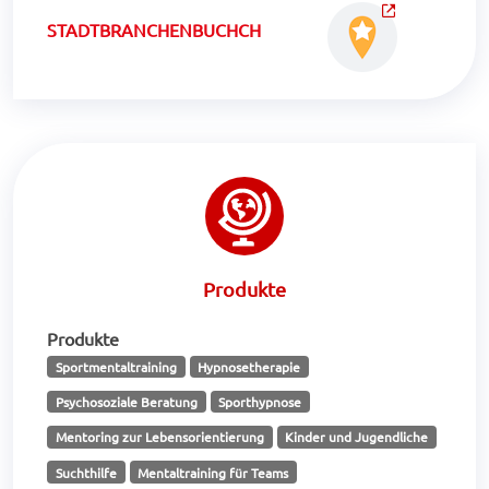
STADTBRANCHENBUCHCH
Produkte
Produkte
Sportmentaltraining
Hypnosetherapie
Psychosoziale Beratung
Sporthypnose
Mentoring zur Lebensorientierung
Kinder und Jugendliche
Suchthilfe
Mentaltraining für Teams