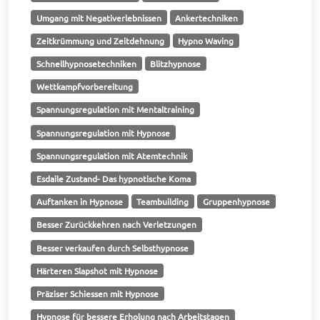
Umgang mit Negativerlebnissen
Ankertechniken
Zeitkrümmung und Zeitdehnung
Hypno Waving
Schnellhypnosetechniken
Blitzhypnose
Wettkampfvorbereitung
Spannungsregulation mit Mentaltraining
Spannungsregulation mit Hypnose
Spannungsregulation mit Atemtechnik
Esdaile Zustand- Das hypnotische Koma
Auftanken in Hypnose
Teambuilding
Gruppenhypnose
Besser Zurückkehren nach Verletzungen
Besser verkaufen durch Selbsthypnose
Härteren Slapshot mit Hypnose
Präziser Schiessen mit Hypnose
Hypnose für bessere Erholung nach Arbeitstagen