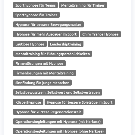
Sporthypnose für Teams
Mentaltraining für Trainer
Sporthypnose für Trainer
Hypnose für bessere Bewegungsmuster
Hypnose für mehr Ausdauer im Sport
Chiro Trance Hypnose
Lautlose Hypnose
Leadershiptraining
Mentaltraining für Führungspersönlichkeiten
Firmenlösungen mit Hypnose
Firmenlösungen mit Mentaltraining
Sinnfindung für junge Menschen
Selbstbewusstsein, Selbstwert und Selbstvertrauen
Körperhypnose
Hypnose für bessere Spielzüge im Sport
Hypnose für kürzere Regenerationszeit
Operationsbegleitungen mit Hypnose (mit Narkose)
Operationsbegleitungen mit Hypnose (ohne Narkose)