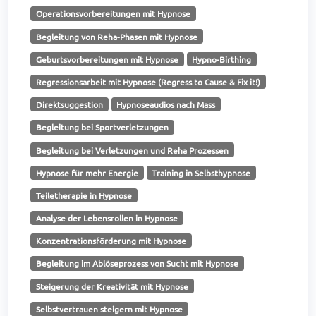
Operationsvorbereitungen mit Hypnose
Begleitung von Reha-Phasen mit Hypnose
Geburtsvorbereitungen mit Hypnose
Hypno-Birthing
Regressionsarbeit mit Hypnose (Regress to Cause & Fix it!)
Direktsuggestion
Hypnoseaudios nach Mass
Begleitung bei Sportverletzungen
Begleitung bei Verletzungen und Reha Prozessen
Hypnose für mehr Energie
Training in Selbsthypnose
Teiletherapie in Hypnose
Analyse der Lebensrollen in Hypnose
Konzentrationsförderung mit Hypnose
Begleitung im Ablöseprozess von Sucht mit Hypnose
Steigerung der Kreativität mit Hypnose
Selbstvertrauen steigern mit Hypnose