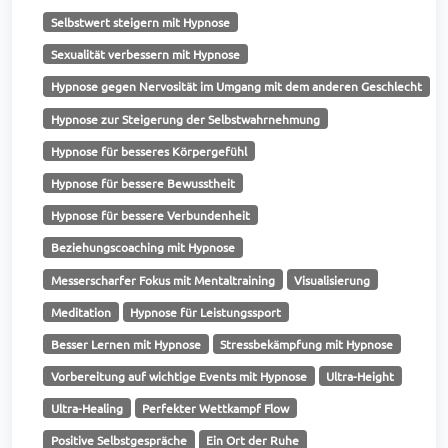
Selbstwert steigern mit Hypnose
Sexualität verbessern mit Hypnose
Hypnose gegen Nervosität im Umgang mit dem anderen Geschlecht
Hypnose zur Steigerung der Selbstwahrnehmung
Hypnose für besseres Körpergefühl
Hypnose für bessere Bewusstheit
Hypnose für bessere Verbundenheit
Beziehungscoaching mit Hypnose
Messerscharfer Fokus mit Mentaltraining
Visualisierung
Meditation
Hypnose für Leistungssport
Besser Lernen mit Hypnose
Stressbekämpfung mit Hypnose
Vorbereitung auf wichtige Events mit Hypnose
Ultra-Height
Ultra-Healing
Perfekter Wettkampf Flow
Positive Selbstgespräche
Ein Ort der Ruhe