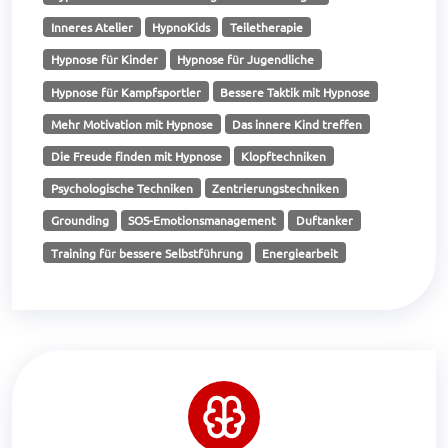
Inneres Atelier
HypnoKids
Teiletherapie
Hypnose für Kinder
Hypnose für Jugendliche
Hypnose für Kampfsportler
Bessere Taktik mit Hypnose
Mehr Motivation mit Hypnose
Das innere Kind treffen
Die Freude finden mit Hypnose
Klopftechniken
Psychologische Techniken
Zentrierungstechniken
Grounding
SOS-Emotionsmanagement
Duftanker
Training für bessere Selbstführung
Energiearbeit