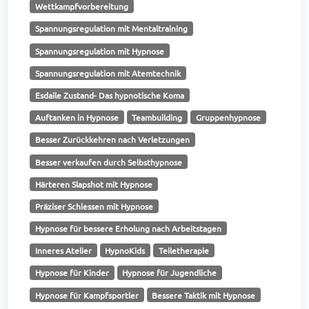
Wettkampfvorbereitung
Spannungsregulation mit Mentaltraining
Spannungsregulation mit Hypnose
Spannungsregulation mit Atemtechnik
Esdaile Zustand- Das hypnotische Koma
Auftanken in Hypnose
Teambuilding
Gruppenhypnose
Besser Zurückkehren nach Verletzungen
Besser verkaufen durch Selbsthypnose
Härteren Slapshot mit Hypnose
Präziser Schiessen mit Hypnose
Hypnose für bessere Erholung nach Arbeitstagen
Inneres Atelier
HypnoKids
Teiletherapie
Hypnose für Kinder
Hypnose für Jugendliche
Hypnose für Kampfsportler
Bessere Taktik mit Hypnose