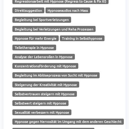
Regressionsarbeit mit Hypnose (Regress to Cause & Fix it!)
Direktsuggestion
Hypnoseaudios nach Mass
Begleitung bei Sportverletzungen
Begleitung bei Verletzungen und Reha Prozessen
Hypnose für mehr Energie
Training in Selbsthypnose
Teiletherapie in Hypnose
Analyse der Lebensrollen in Hypnose
Konzentrationsförderung mit Hypnose
Begleitung im Ablöseprozess von Sucht mit Hypnose
Steigerung der Kreativität mit Hypnose
Selbstvertrauen steigern mit Hypnose
Selbstwert steigern mit Hypnose
Sexualität verbessern mit Hypnose
Hypnose gegen Nervosität im Umgang mit dem anderen Geschlecht