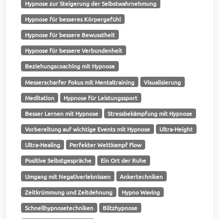
Hypnose zur Steigerung der Selbstwahrnehmung
Hypnose für besseres Körpergefühl
Hypnose für bessere Bewusstheit
Hypnose für bessere Verbundenheit
Beziehungscoaching mit Hypnose
Messerscharfer Fokus mit Mentaltraining
Visualisierung
Meditation
Hypnose für Leistungssport
Besser Lernen mit Hypnose
Stressbekämpfung mit Hypnose
Vorbereitung auf wichtige Events mit Hypnose
Ultra-Height
Ultra-Healing
Perfekter Wettkampf Flow
Positive Selbstgespräche
Ein Ort der Ruhe
Umgang mit Negativerlebnissen
Ankertechniken
Zeitkrümmung und Zeitdehnung
Hypno Waving
Schnellhypnosetechniken
Blitzhypnose