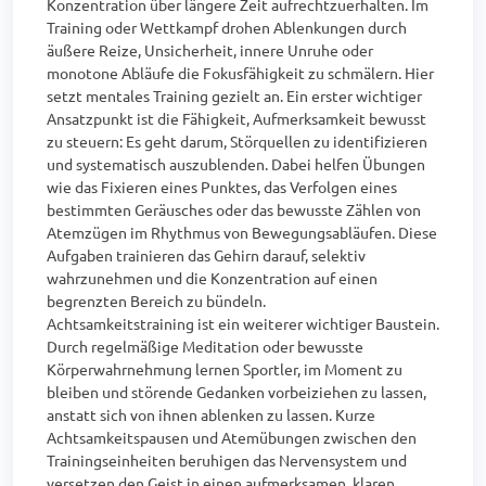
Konzentration über längere Zeit aufrechtzuerhalten. Im 
Training oder Wettkampf drohen Ablenkungen durch 
äußere Reize, Unsicherheit, innere Unruhe oder 
monotone Abläufe die Fokusfähigkeit zu schmälern. Hier 
setzt mentales Training gezielt an. Ein erster wichtiger 
Ansatzpunkt ist die Fähigkeit, Aufmerksamkeit bewusst 
zu steuern: Es geht darum, Störquellen zu identifizieren 
und systematisch auszublenden. Dabei helfen Übungen 
wie das Fixieren eines Punktes, das Verfolgen eines 
bestimmten Geräusches oder das bewusste Zählen von 
Atemzügen im Rhythmus von Bewegungsabläufen. Diese 
Aufgaben trainieren das Gehirn darauf, selektiv 
wahrzunehmen und die Konzentration auf einen 
begrenzten Bereich zu bündeln.

Achtsamkeitstraining ist ein weiterer wichtiger Baustein. 
Durch regelmäßige Meditation oder bewusste 
Körperwahrnehmung lernen Sportler, im Moment zu 
bleiben und störende Gedanken vorbeiziehen zu lassen, 
anstatt sich von ihnen ablenken zu lassen. Kurze 
Achtsamkeitspausen und Atemübungen zwischen den 
Trainingseinheiten beruhigen das Nervensystem und 
versetzen den Geist in einen aufmerksamen, klaren 