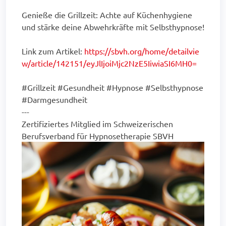
Genieße die Grillzeit: Achte auf Küchenhygiene
und stärke deine Abwehrkräfte mit Selbsthypnose!
Link zum Artikel:
https://sbvh.org/home/detailvie
w/article/142151/eyJlIjoiMjc2NzE5IiwiaSI6MH0=
#Grillzeit #Gesundheit #Hypnose #Selbsthypnose
#Darmgesundheit
---
Zertifiziertes Mitglied im Schweizerischen
Berufsverband für Hypnosetherapie SBVH