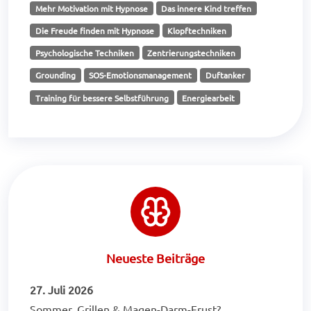
Mehr Motivation mit Hypnose
Das innere Kind treffen
Die Freude finden mit Hypnose
Klopftechniken
Psychologische Techniken
Zentrierungstechniken
Grounding
SOS-Emotionsmanagement
Duftanker
Training für bessere Selbstführung
Energiearbeit
Neueste Beiträge
27. Juli 2026
Sommer, Grillen & Magen-Darm-Frust?