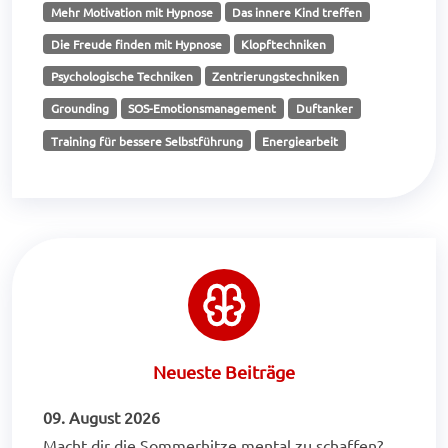
Mehr Motivation mit Hypnose
Das innere Kind treffen
Die Freude finden mit Hypnose
Klopftechniken
Psychologische Techniken
Zentrierungstechniken
Grounding
SOS-Emotionsmanagement
Duftanker
Training für bessere Selbstführung
Energiearbeit
Neueste Beiträge
09. August 2026
Macht dir die Sommerhitze mental zu schaffen?