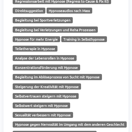
Regressionsarbeit mit Hypnose (Regress to Cause & Fix it!)
Direktsuggestion
Hypnoseaudios nach Mass
Begleitung bei Sportverletzungen
Begleitung bei Verletzungen und Reha Prozessen
Hypnose für mehr Energie
Training in Selbsthypnose
Teiletherapie in Hypnose
Analyse der Lebensrollen in Hypnose
Konzentrationsförderung mit Hypnose
Begleitung im Ablöseprozess von Sucht mit Hypnose
Steigerung der Kreativität mit Hypnose
Selbstvertrauen steigern mit Hypnose
Selbstwert steigern mit Hypnose
Sexualität verbessern mit Hypnose
Hypnose gegen Nervosität im Umgang mit dem anderen Geschlecht