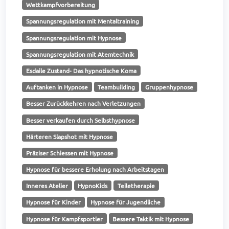
Wettkampfvorbereitung
Spannungsregulation mit Mentaltraining
Spannungsregulation mit Hypnose
Spannungsregulation mit Atemtechnik
Esdaile Zustand- Das hypnotische Koma
Auftanken in Hypnose
Teambuilding
Gruppenhypnose
Besser Zurückkehren nach Verletzungen
Besser verkaufen durch Selbsthypnose
Härteren Slapshot mit Hypnose
Präziser Schiessen mit Hypnose
Hypnose für bessere Erholung nach Arbeitstagen
Inneres Atelier
HypnoKids
Teiletherapie
Hypnose für Kinder
Hypnose für Jugendliche
Hypnose für Kampfsportler
Bessere Taktik mit Hypnose