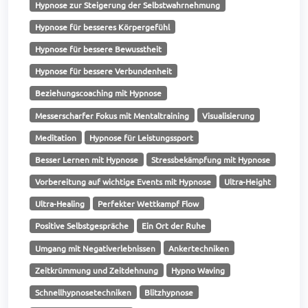
Hypnose zur Steigerung der Selbstwahrnehmung
Hypnose für besseres Körpergefühl
Hypnose für bessere Bewusstheit
Hypnose für bessere Verbundenheit
Beziehungscoaching mit Hypnose
Messerscharfer Fokus mit Mentaltraining
Visualisierung
Meditation
Hypnose für Leistungssport
Besser Lernen mit Hypnose
Stressbekämpfung mit Hypnose
Vorbereitung auf wichtige Events mit Hypnose
Ultra-Height
Ultra-Healing
Perfekter Wettkampf Flow
Positive Selbstgespräche
Ein Ort der Ruhe
Umgang mit Negativerlebnissen
Ankertechniken
Zeitkrümmung und Zeitdehnung
Hypno Waving
Schnellhypnosetechniken
Blitzhypnose