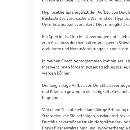
Hypnosetherapie ergänzt den Aufbau von Durchha
Rückschritte verursachen. Während der Hypnose 
Unterbewusstsein verankert. Dies ermöglicht es, 
Für Sportler ist Durchhaltevermögen entscheiden
zum Abschluss durchzuhalten, auch wenn Schwie
etablieren und Herausforderungen zu meistern.

In meinen Coachingprogrammen kombiniere ich 
Interventionen fördern systematisch Ausdauer, M
werden können.

Der langfristige Aufbau von Durchhaltevermögen
und Klienten gewinnen die Fähigkeit, Ziele beha
begegnen.

Vertrauen Sie auf meine langjährige Erfahrung 
Strategien, die Sie befähigen, ausdauernd, foku
Durchhaltevermögen ist ein tiefgreifender und 
Praxis für Mentaltraining und Hypnosetherapie b