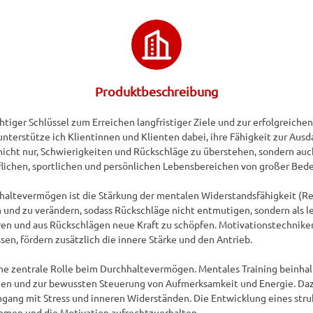
Produktbeschreibung
tiger Schlüssel zum Erreichen langfristiger Ziele und zur erfolgreiche
nterstütze ich Klientinnen und Klienten dabei, ihre Fähigkeit zur Ausda
cht nur, Schwierigkeiten und Rückschläge zu überstehen, sondern auch
uflichen, sportlichen und persönlichen Lebensbereichen von großer Bedeu
haltevermögen ist die Stärkung der mentalen Widerstandsfähigkeit (Resi
 und zu verändern, sodass Rückschläge nicht entmutigen, sondern als
hren und aus Rückschlägen neue Kraft zu schöpfen. Motivationstechniken
sen, fördern zusätzlich die innere Stärke und den Antrieb.

t eine zentrale Rolle beim Durchhaltevermögen. Mentales Training beinha
gen und zur bewussten Steuerung von Aufmerksamkeit und Energie. Daz
ng mit Stress und inneren Widerständen. Die Entwicklung eines struk
ommen und die Motivation aufrechtzuerhalten.
