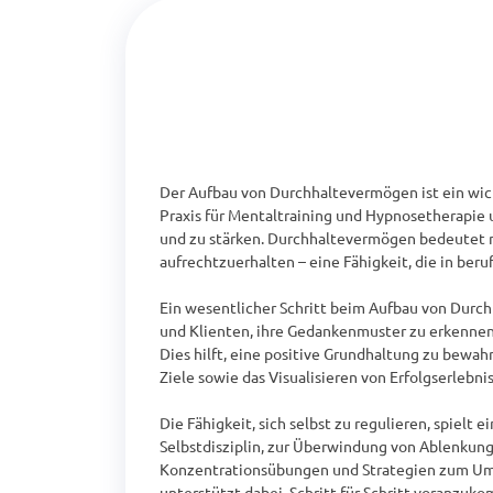
Der Aufbau von Durchhaltevermögen ist ein wich
Praxis für Mentaltraining und Hypnosetherapie u
und zu stärken. Durchhaltevermögen bedeutet ni
aufrechtzuerhalten – eine Fähigkeit, die in ber
Ein wesentlicher Schritt beim Aufbau von Durch
und Klienten, ihre Gedankenmuster zu erkennen
Dies hilft, eine positive Grundhaltung zu bewa
Ziele sowie das Visualisieren von Erfolgserlebnis
Die Fähigkeit, sich selbst zu regulieren, spiel
Selbstdisziplin, zur Überwindung von Ablenkun
Konzentrationsübungen und Strategien zum Umga
unterstützt dabei, Schritt für Schritt voranzuk