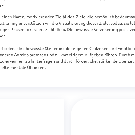
t.

eines klaren, motivierenden Zielbildes. Ziele, die persönlich bedeutsam u
training unterstützen wir die Visualisierung dieser Ziele, sodass sie le
erigen Phasen fokussiert zu bleiben. Die bewusste Verankerung positiver
en.

fordert eine bewusste Steuerung der eigenen Gedanken und Emotionen.
 inneren Antrieb bremsen und zu vorzeitigem Aufgeben führen. Durch me
zu erkennen, zu hinterfragen und durch förderliche, stärkende Überzeu
zielte mentale Übungen.