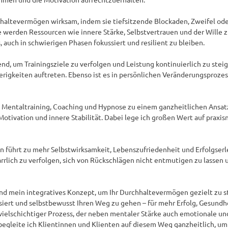
ltevermögen wirksam, indem sie tiefsitzende Blockaden, Zweifel oder 
werden Ressourcen wie innere Stärke, Selbstvertrauen und der Wille zur
auch in schwierigen Phasen fokussiert und resilient zu bleiben.

d, um Trainingsziele zu verfolgen und Leistung kontinuierlich zu steige
rigkeiten auftreten. Ebenso ist es in persönlichen Veränderungsproze
Mentaltraining, Coaching und Hypnose zu einem ganzheitlichen Ansatz
otivation und innere Stabilität. Dabei lege ich großen Wert auf praxis
 führt zu mehr Selbstwirksamkeit, Lebenszufriedenheit und Erfolgserle
rrlich zu verfolgen, sich von Rückschlägen nicht entmutigen zu lassen 
und mein integratives Konzept, um Ihr Durchhaltevermögen gezielt zu s
ssiert und selbstbewusst Ihren Weg zu gehen – für mehr Erfolg, Gesundh
vielschichtiger Prozess, der neben mentaler Stärke auch emotionale un
egleite ich Klientinnen und Klienten auf diesem Weg ganzheitlich, um 