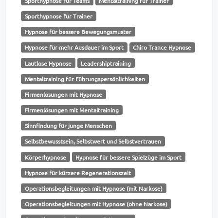
Sporthypnose für Teams
Mentaltraining für Trainer
Sporthypnose für Trainer
Hypnose für bessere Bewegungsmuster
Hypnose für mehr Ausdauer im Sport
Chiro Trance Hypnose
Lautlose Hypnose
Leadershiptraining
Mentaltraining für Führungspersönlichkeiten
Firmenlösungen mit Hypnose
Firmenlösungen mit Mentaltraining
Sinnfindung für junge Menschen
Selbstbewusstsein, Selbstwert und Selbstvertrauen
Körperhypnose
Hypnose für bessere Spielzüge im Sport
Hypnose für kürzere Regenerationszeit
Operationsbegleitungen mit Hypnose (mit Narkose)
Operationsbegleitungen mit Hypnose (ohne Narkose)