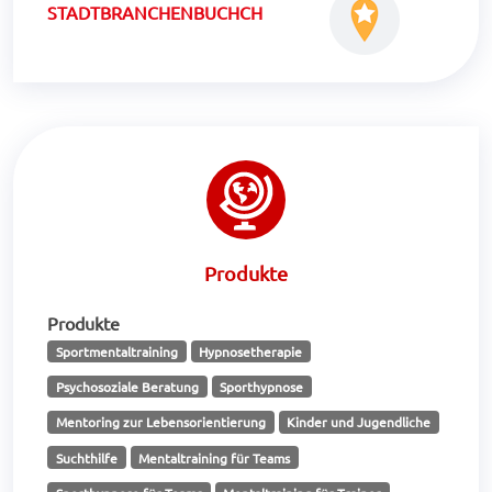
STADTBRANCHENBUCHCH
Produkte
Produkte
Sportmentaltraining
Hypnosetherapie
Psychosoziale Beratung
Sporthypnose
Mentoring zur Lebensorientierung
Kinder und Jugendliche
Suchthilfe
Mentaltraining für Teams