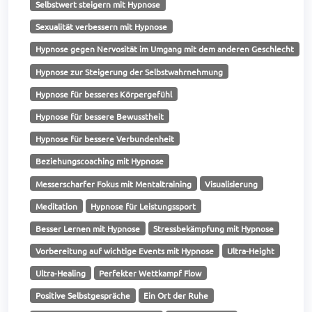
Selbstwert steigern mit Hypnose
Sexualität verbessern mit Hypnose
Hypnose gegen Nervosität im Umgang mit dem anderen Geschlecht
Hypnose zur Steigerung der Selbstwahrnehmung
Hypnose für besseres Körpergefühl
Hypnose für bessere Bewusstheit
Hypnose für bessere Verbundenheit
Beziehungscoaching mit Hypnose
Messerscharfer Fokus mit Mentaltraining
Visualisierung
Meditation
Hypnose für Leistungssport
Besser Lernen mit Hypnose
Stressbekämpfung mit Hypnose
Vorbereitung auf wichtige Events mit Hypnose
Ultra-Height
Ultra-Healing
Perfekter Wettkampf Flow
Positive Selbstgespräche
Ein Ort der Ruhe