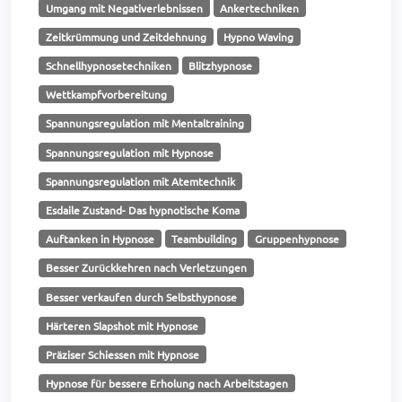
Umgang mit Negativerlebnissen
Ankertechniken
Zeitkrümmung und Zeitdehnung
Hypno Waving
Schnellhypnosetechniken
Blitzhypnose
Wettkampfvorbereitung
Spannungsregulation mit Mentaltraining
Spannungsregulation mit Hypnose
Spannungsregulation mit Atemtechnik
Esdaile Zustand- Das hypnotische Koma
Auftanken in Hypnose
Teambuilding
Gruppenhypnose
Besser Zurückkehren nach Verletzungen
Besser verkaufen durch Selbsthypnose
Härteren Slapshot mit Hypnose
Präziser Schiessen mit Hypnose
Hypnose für bessere Erholung nach Arbeitstagen