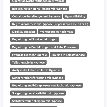
Operationsvorbereitungen mit Hypnose
Begleitung von Reha-Phasen mit Hypnose
Geburtsvorbereitungen mit Hypnose
Hypno-Birthing
Regressionsarbeit mit Hypnose (Regress to Cause & Fix it!)
Direktsuggestion
Hypnoseaudios nach Mass
Begleitung bei Sportverletzungen
Begleitung bei Verletzungen und Reha Prozessen
Hypnose für mehr Energie
Training in Selbsthypnose
Teiletherapie in Hypnose
Analyse der Lebensrollen in Hypnose
Konzentrationsförderung mit Hypnose
Begleitung im Ablöseprozess von Sucht mit Hypnose
Steigerung der Kreativität mit Hypnose
Selbstvertrauen steigern mit Hypnose