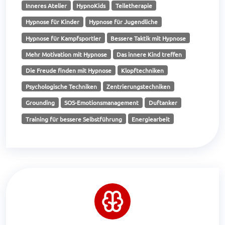
Inneres Atelier
HypnoKids
Teiletherapie
Hypnose für Kinder
Hypnose für Jugendliche
Hypnose für Kampfsportler
Bessere Taktik mit Hypnose
Mehr Motivation mit Hypnose
Das innere Kind treffen
Die Freude finden mit Hypnose
Klopftechniken
Psychologische Techniken
Zentrierungstechniken
Grounding
SOS-Emotionsmanagement
Duftanker
Training für bessere Selbstführung
Energiearbeit