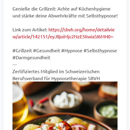
Genieße die Grillzeit: Achte auf Küchenhygiene
und stärke deine Abwehrkräfte mit Selbsthypnose!
Link zum Artikel:
https://sbvh.org/home/detailvie
w/article/142151/eyJlIjoiMjc2NzE5IiwiaSI6MH0=
#Grillzeit #Gesundheit #Hypnose #Selbsthypnose
#Darmgesundheit
---
Zertifiziertes Mitglied im Schweizerischen
Berufsverband für Hypnosetherapie SBVH