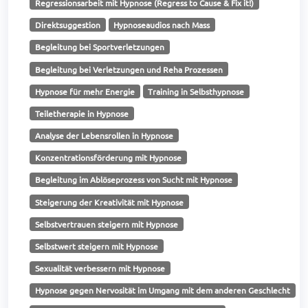
Regressionsarbeit mit Hypnose (Regress to Cause & Fix it!)
Direktsuggestion
Hypnoseaudios nach Mass
Begleitung bei Sportverletzungen
Begleitung bei Verletzungen und Reha Prozessen
Hypnose für mehr Energie
Training in Selbsthypnose
Teiletherapie in Hypnose
Analyse der Lebensrollen in Hypnose
Konzentrationsförderung mit Hypnose
Begleitung im Ablöseprozess von Sucht mit Hypnose
Steigerung der Kreativität mit Hypnose
Selbstvertrauen steigern mit Hypnose
Selbstwert steigern mit Hypnose
Sexualität verbessern mit Hypnose
Hypnose gegen Nervosität im Umgang mit dem anderen Geschlecht