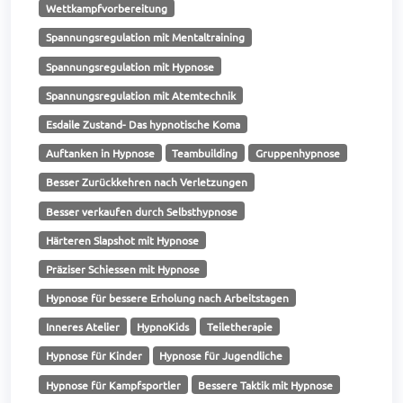
Wettkampfvorbereitung
Spannungsregulation mit Mentaltraining
Spannungsregulation mit Hypnose
Spannungsregulation mit Atemtechnik
Esdaile Zustand- Das hypnotische Koma
Auftanken in Hypnose
Teambuilding
Gruppenhypnose
Besser Zurückkehren nach Verletzungen
Besser verkaufen durch Selbsthypnose
Härteren Slapshot mit Hypnose
Präziser Schiessen mit Hypnose
Hypnose für bessere Erholung nach Arbeitstagen
Inneres Atelier
HypnoKids
Teiletherapie
Hypnose für Kinder
Hypnose für Jugendliche
Hypnose für Kampfsportler
Bessere Taktik mit Hypnose