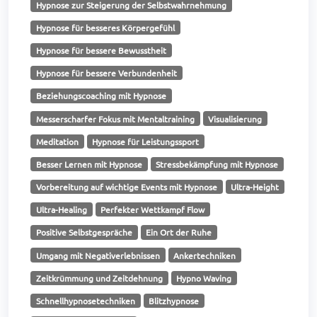
Hypnose zur Steigerung der Selbstwahrnehmung
Hypnose für besseres Körpergefühl
Hypnose für bessere Bewusstheit
Hypnose für bessere Verbundenheit
Beziehungscoaching mit Hypnose
Messerscharfer Fokus mit Mentaltraining
Visualisierung
Meditation
Hypnose für Leistungssport
Besser Lernen mit Hypnose
Stressbekämpfung mit Hypnose
Vorbereitung auf wichtige Events mit Hypnose
Ultra-Height
Ultra-Healing
Perfekter Wettkampf Flow
Positive Selbstgespräche
Ein Ort der Ruhe
Umgang mit Negativerlebnissen
Ankertechniken
Zeitkrümmung und Zeitdehnung
Hypno Waving
Schnellhypnosetechniken
Blitzhypnose