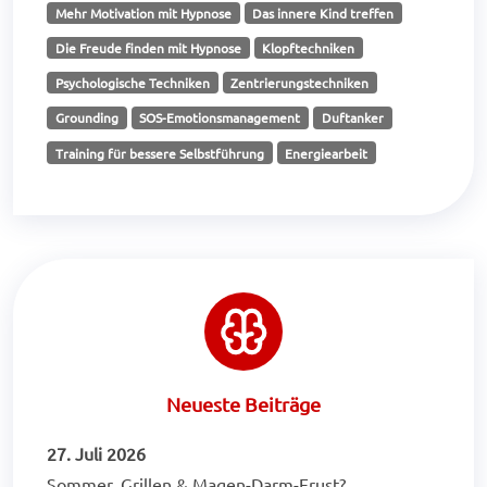
Mehr Motivation mit Hypnose
Das innere Kind treffen
Die Freude finden mit Hypnose
Klopftechniken
Psychologische Techniken
Zentrierungstechniken
Grounding
SOS-Emotionsmanagement
Duftanker
Training für bessere Selbstführung
Energiearbeit
Neueste Beiträge
27. Juli 2026
Sommer, Grillen & Magen-Darm-Frust?