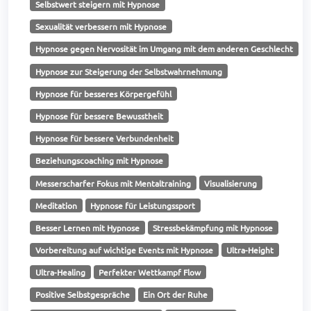
Selbstwert steigern mit Hypnose
Sexualität verbessern mit Hypnose
Hypnose gegen Nervosität im Umgang mit dem anderen Geschlecht
Hypnose zur Steigerung der Selbstwahrnehmung
Hypnose für besseres Körpergefühl
Hypnose für bessere Bewusstheit
Hypnose für bessere Verbundenheit
Beziehungscoaching mit Hypnose
Messerscharfer Fokus mit Mentaltraining
Visualisierung
Meditation
Hypnose für Leistungssport
Besser Lernen mit Hypnose
Stressbekämpfung mit Hypnose
Vorbereitung auf wichtige Events mit Hypnose
Ultra-Height
Ultra-Healing
Perfekter Wettkampf Flow
Positive Selbstgespräche
Ein Ort der Ruhe