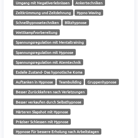
Umgang mit Negativerlebnissen
Ankertechniken
Zeitkrümmung und Zeitdehnung
Hypno Waving
Schnellhypnosetechniken
Blitzhypnose
Wettkampfvorbereitung
Spannungsregulation mit Mentaltraining
Spannungsregulation mit Hypnose
Spannungsregulation mit Atemtechnik
Esdaile Zustand- Das hypnotische Koma
Auftanken in Hypnose
Teambuilding
Gruppenhypnose
Besser Zurückkehren nach Verletzungen
Besser verkaufen durch Selbsthypnose
Härteren Slapshot mit Hypnose
Präziser Schiessen mit Hypnose
Hypnose für bessere Erholung nach Arbeitstagen