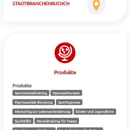
STADTBRANCHENBUCHCH
Produkte
Produkte
Sportmentaltraining
Hypnosetherapie
Psychosoziale Beratung
Sporthypnose
Mentoring zur Lebensorientierung
Kinder und Jugendliche
Suchthilfe
Mentaltraining für Teams