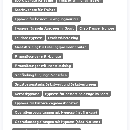
Sporthypnose für Teams
Mentaltraining für Trainer
Sporthypnose für Trainer
Hypnose für bessere Bewegungsmuster
Hypnose für mehr Ausdauer im Sport
Chiro Trance Hypnose
Lautlose Hypnose
Leadershiptraining
Mentaltraining für Führungspersönlichkeiten
Firmenlösungen mit Hypnose
Firmenlösungen mit Mentaltraining
Sinnfindung für junge Menschen
Selbstbewusstsein, Selbstwert und Selbstvertrauen
Körperhypnose
Hypnose für bessere Spielzüge im Sport
Hypnose für kürzere Regenerationszeit
Operationsbegleitungen mit Hypnose (mit Narkose)
Operationsbegleitungen mit Hypnose (ohne Narkose)