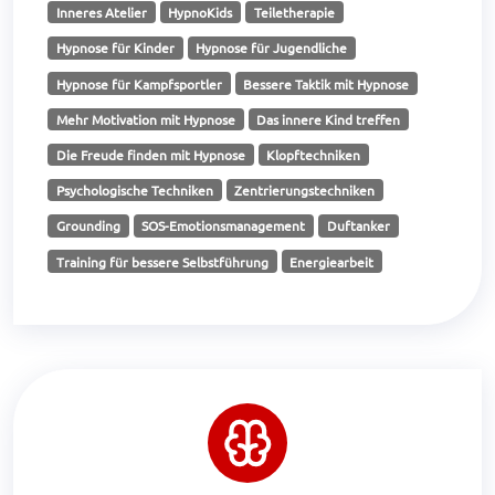
Inneres Atelier
HypnoKids
Teiletherapie
Hypnose für Kinder
Hypnose für Jugendliche
Hypnose für Kampfsportler
Bessere Taktik mit Hypnose
Mehr Motivation mit Hypnose
Das innere Kind treffen
Die Freude finden mit Hypnose
Klopftechniken
Psychologische Techniken
Zentrierungstechniken
Grounding
SOS-Emotionsmanagement
Duftanker
Training für bessere Selbstführung
Energiearbeit