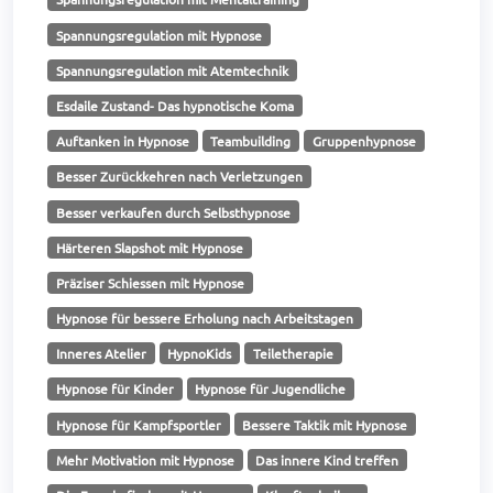
Spannungsregulation mit Hypnose
Spannungsregulation mit Atemtechnik
Esdaile Zustand- Das hypnotische Koma
Auftanken in Hypnose
Teambuilding
Gruppenhypnose
Besser Zurückkehren nach Verletzungen
Besser verkaufen durch Selbsthypnose
Härteren Slapshot mit Hypnose
Präziser Schiessen mit Hypnose
Hypnose für bessere Erholung nach Arbeitstagen
Inneres Atelier
HypnoKids
Teiletherapie
Hypnose für Kinder
Hypnose für Jugendliche
Hypnose für Kampfsportler
Bessere Taktik mit Hypnose
Mehr Motivation mit Hypnose
Das innere Kind treffen