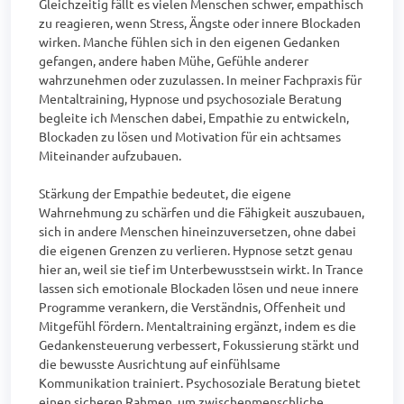
Gleichzeitig fällt es vielen Menschen schwer, empathisch 
zu reagieren, wenn Stress, Ängste oder innere Blockaden 
wirken. Manche fühlen sich in den eigenen Gedanken 
gefangen, andere haben Mühe, Gefühle anderer 
wahrzunehmen oder zuzulassen. In meiner Fachpraxis für 
Mentaltraining, Hypnose und psychosoziale Beratung 
begleite ich Menschen dabei, Empathie zu entwickeln, 
Blockaden zu lösen und Motivation für ein achtsames 
Miteinander aufzubauen.

Stärkung der Empathie bedeutet, die eigene 
Wahrnehmung zu schärfen und die Fähigkeit auszubauen, 
sich in andere Menschen hineinzuversetzen, ohne dabei 
die eigenen Grenzen zu verlieren. Hypnose setzt genau 
hier an, weil sie tief im Unterbewusstsein wirkt. In Trance 
lassen sich emotionale Blockaden lösen und neue innere 
Programme verankern, die Verständnis, Offenheit und 
Mitgefühl fördern. Mentaltraining ergänzt, indem es die 
Gedankensteuerung verbessert, Fokussierung stärkt und 
die bewusste Ausrichtung auf einfühlsame 
Kommunikation trainiert. Psychosoziale Beratung bietet 
einen sicheren Rahmen, um zwischenmenschliche 