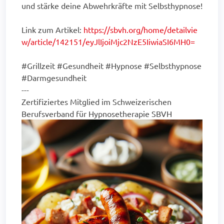
und stärke deine Abwehrkräfte mit Selbsthypnose!
Link zum Artikel:
https://sbvh.org/home/detailvie
w/article/142151/eyJlIjoiMjc2NzE5IiwiaSI6MH0=
#Grillzeit #Gesundheit #Hypnose #Selbsthypnose
#Darmgesundheit
---
Zertifiziertes Mitglied im Schweizerischen
Berufsverband für Hypnosetherapie SBVH