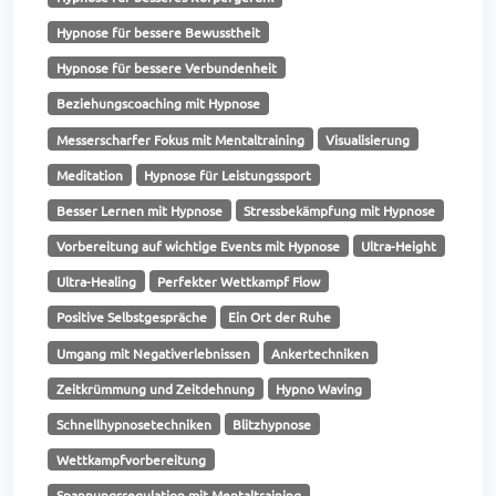
Hypnose für bessere Bewusstheit
Hypnose für bessere Verbundenheit
Beziehungscoaching mit Hypnose
Messerscharfer Fokus mit Mentaltraining
Visualisierung
Meditation
Hypnose für Leistungssport
Besser Lernen mit Hypnose
Stressbekämpfung mit Hypnose
Vorbereitung auf wichtige Events mit Hypnose
Ultra-Height
Ultra-Healing
Perfekter Wettkampf Flow
Positive Selbstgespräche
Ein Ort der Ruhe
Umgang mit Negativerlebnissen
Ankertechniken
Zeitkrümmung und Zeitdehnung
Hypno Waving
Schnellhypnosetechniken
Blitzhypnose
Wettkampfvorbereitung
Spannungsregulation mit Mentaltraining