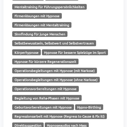
Mentaltraining für Führungspersönlichkeiten
Firmenlösungen mit Hypnose
Firmenlösungen mit Mentaltraining
Sinnfindung für junge Menschen
Selbstbewusstsein, Selbstwert und Selbstvertrauen
Körperhypnose
Hypnose für bessere Spielzüge im Sport
Hypnose für kürzere Regenerationszeit
Operationsbegleitungen mit Hypnose (mit Narkose)
Operationsbegleitungen mit Hypnose (ohne Narkose)
Operationsvorbereitungen mit Hypnose
Begleitung von Reha-Phasen mit Hypnose
Geburtsvorbereitungen mit Hypnose
Hypno-Birthing
Regressionsarbeit mit Hypnose (Regress to Cause & Fix it!)
Direktsuggestion
Hypnoseaudios nach Mass