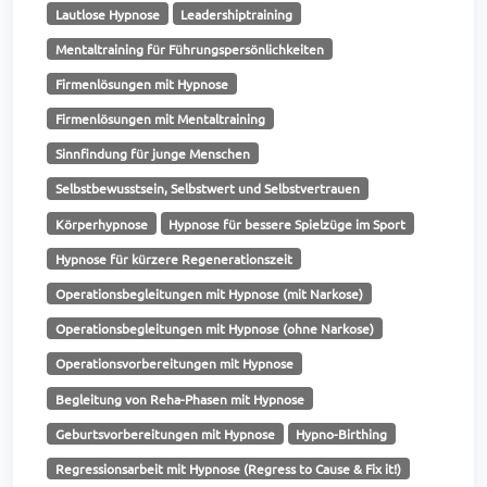
Lautlose Hypnose
Leadershiptraining
Mentaltraining für Führungspersönlichkeiten
Firmenlösungen mit Hypnose
Firmenlösungen mit Mentaltraining
Sinnfindung für junge Menschen
Selbstbewusstsein, Selbstwert und Selbstvertrauen
Körperhypnose
Hypnose für bessere Spielzüge im Sport
Hypnose für kürzere Regenerationszeit
Operationsbegleitungen mit Hypnose (mit Narkose)
Operationsbegleitungen mit Hypnose (ohne Narkose)
Operationsvorbereitungen mit Hypnose
Begleitung von Reha-Phasen mit Hypnose
Geburtsvorbereitungen mit Hypnose
Hypno-Birthing
Regressionsarbeit mit Hypnose (Regress to Cause & Fix it!)