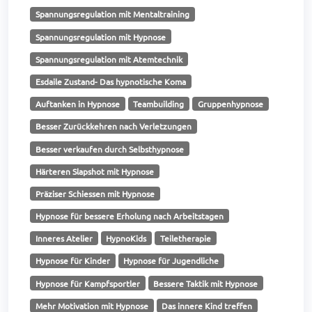
Spannungsregulation mit Mentaltraining
Spannungsregulation mit Hypnose
Spannungsregulation mit Atemtechnik
Esdaile Zustand- Das hypnotische Koma
Auftanken in Hypnose
Teambuilding
Gruppenhypnose
Besser Zurückkehren nach Verletzungen
Besser verkaufen durch Selbsthypnose
Härteren Slapshot mit Hypnose
Präziser Schiessen mit Hypnose
Hypnose für bessere Erholung nach Arbeitstagen
Inneres Atelier
HypnoKids
Teiletherapie
Hypnose für Kinder
Hypnose für Jugendliche
Hypnose für Kampfsportler
Bessere Taktik mit Hypnose
Mehr Motivation mit Hypnose
Das innere Kind treffen