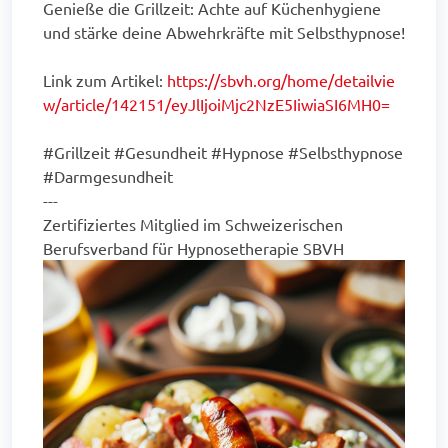
Genieße die Grillzeit: Achte auf Küchenhygiene
und stärke deine Abwehrkräfte mit Selbsthypnose!
Link zum Artikel:
https://sbvh.org/home/detailvie
w/article/142151/eyJlIjoiMjc2NzE5IiwiaSI6MH0=
#Grillzeit #Gesundheit #Hypnose #Selbsthypnose
#Darmgesundheit
---
Zertifiziertes Mitglied im Schweizerischen
Berufsverband für Hypnosetherapie SBVH