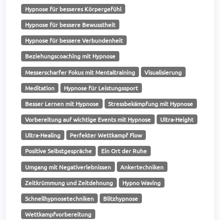
Hypnose für besseres Körpergefühl
Hypnose für bessere Bewusstheit
Hypnose für bessere Verbundenheit
Beziehungscoaching mit Hypnose
Messerscharfer Fokus mit Mentaltraining
Visualisierung
Meditation
Hypnose für Leistungssport
Besser Lernen mit Hypnose
Stressbekämpfung mit Hypnose
Vorbereitung auf wichtige Events mit Hypnose
Ultra-Height
Ultra-Healing
Perfekter Wettkampf Flow
Positive Selbstgespräche
Ein Ort der Ruhe
Umgang mit Negativerlebnissen
Ankertechniken
Zeitkrümmung und Zeitdehnung
Hypno Waving
Schnellhypnosetechniken
Blitzhypnose
Wettkampfvorbereitung