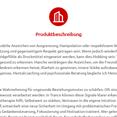
Produktbeschreibung
ubtile Anzeichen von Ausgrenzung, Manipulation oder respektlosem Ve
ützung und gegenseitigem Respekt getragen sein. Wenn jedoch wiederh
ldgefühle als Druckmittel eingesetzt werden, kann dies Mobbing sein. 
ungesund zu erkennen. Manche verdrängen die Anzeichen, um die Freunds
skreis erkennen heisst, Klarheit zu gewinnen, innere Stärke aufzubaue
Hypnose, Mentalcoaching und psychosoziale Beratung begleite ich Mensc
ie Wahrnehmung für ungesunde Beziehungsmuster zu schärfen. Oft sind
bewusst verarbeitet werden. In Trance können diese Signale klarer erkan
rapie hilft, Selbstwert zu stärken, Vertrauen in die eigene Intuition 
darf, entwickelt eine neue Sicherheit im Umgang mit problematischen Fr
 Gedankensteuerung, Fokussierung und Motivation trainiert. Wer gelernt 
oziale Beratung bietet zusätzlich Raum, Freundschaftsdynamiken zu ref