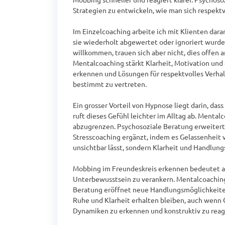
Strategien zu entwickeln, wie man sich respektv
Im Einzelcoaching arbeite ich mit Klienten dar
sie wiederholt abgewertet oder ignoriert wurde
willkommen, trauen sich aber nicht, dies offen
Mentalcoaching stärkt Klarheit, Motivation und
erkennen und Lösungen für respektvolles Verhalt
bestimmt zu vertreten.

Ein grosser Vorteil von Hypnose liegt darin, da
ruft dieses Gefühl leichter im Alltag ab. Mental
abzugrenzen. Psychosoziale Beratung erweitert
Stresscoaching ergänzt, indem es Gelassenheit
unsichtbar lässt, sondern Klarheit und Handlungs
Mobbing im Freundeskreis erkennen bedeutet auc
Unterbewusstsein zu verankern. Mentalcoaching 
Beratung eröffnet neue Handlungsmöglichkeiten, 
Ruhe und Klarheit erhalten bleiben, auch wenn
Dynamiken zu erkennen und konstruktiv zu reagi