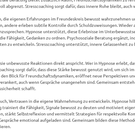
oll abgrenzt. Stresscoaching sorgt dafür, dass innere Ruhe bleibt, auch
an, die eigenen Erfahrungen im Freundeskreis bewusst wahrzunehmen un
n, andere erleben subtile Kontrolle durch Schuldzuweisungen. Wieder a
 anzusprechen. Hypnose unterstützt, diese Erlebnisse im Unterbewusstse
 die Fähigkeit, Gedanken zu ordnen. Psychosoziale Beratung ergänzt, in
en zu entwickeln. Stresscoaching unterstützt, innere Gelassenheit zu 
ss sie unbewusste Reaktionen direkt anspricht. Wer in Hypnose erlebt, d
coaching sorgt dafür, dass diese Stärke bewusst genutzt wird, um sich i
 den Blick für Freundschaftsdynamiken, eröffnet neue Perspektiven un
 verankert, auch wenn Gespräche unangenehm sind. Gemeinsam entsteht 
sicherheit schafft.

h, Vertrauen in die eigene Wahrnehmung zu entwickeln. Hypnose hilft,
trainiert die Fähigkeit, Signale bewusst zu deuten und motiviert eigen
stärkt Selbstreflexion und vermittelt Strategien für respektvolle Komm
 Gespräche emotional aufgeladen sind. Gemeinsam bilden diese Methode
eren.
