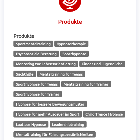
Produkte
Produkte
Sportmentaltraining
Hypnosetherapie
Psychosoziale Beratung
Sporthypnose
Mentoring zur Lebensorientierung
Kinder und Jugendliche
Suchthilfe
Mentaltraining für Teams
Sporthypnose für Teams
Mentaltraining für Trainer
Sporthypnose für Trainer
Hypnose für bessere Bewegungsmuster
Hypnose für mehr Ausdauer im Sport
Chiro Trance Hypnose
Lautlose Hypnose
Leadershiptraining
Mentaltraining für Führungspersönlichkeiten