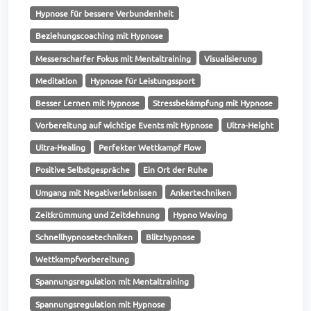
Hypnose für bessere Verbundenheit
Beziehungscoaching mit Hypnose
Messerscharfer Fokus mit Mentaltraining
Visualisierung
Meditation
Hypnose für Leistungssport
Besser Lernen mit Hypnose
Stressbekämpfung mit Hypnose
Vorbereitung auf wichtige Events mit Hypnose
Ultra-Height
Ultra-Healing
Perfekter Wettkampf Flow
Positive Selbstgespräche
Ein Ort der Ruhe
Umgang mit Negativerlebnissen
Ankertechniken
Zeitkrümmung und Zeitdehnung
Hypno Waving
Schnellhypnosetechniken
Blitzhypnose
Wettkampfvorbereitung
Spannungsregulation mit Mentaltraining
Spannungsregulation mit Hypnose