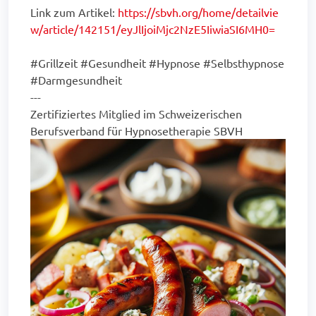
Link zum Artikel:
https://sbvh.org/home/detailvie
w/article/142151/eyJlIjoiMjc2NzE5IiwiaSI6MH0=
#Grillzeit #Gesundheit #Hypnose #Selbsthypnose
#Darmgesundheit
---
Zertifiziertes Mitglied im Schweizerischen
Berufsverband für Hypnosetherapie SBVH