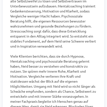
alte Selbstzweifel zu lösen und Selbstvertrauen im 
Unterbewusstsein aufzubauen. Mentalcoaching trainiert 
Gedankensteuerung, Motivation und Klarheit, sodass 
Vergleiche weniger Macht haben. Psychosoziale 
Beratung hilft, die eigenen Ressourcen bewusster 
wahrzunehmen und gesunde Beziehungen zu fördern. 
Stresscoaching sorgt dafür, dass diese Entwicklung 
entspannt in den Alltag integriert wird. So entsteht ein 
stabiles Fundament, auf dem Neid seine Schwere verliert 
und in Inspiration verwandelt wird.

Viele Klienten berichten, dass sie durch Hypnose, 
Mentalcoaching und psychosoziale Beratung gelernt 
haben, Neid besser zu verstehen und konstruktiv zu 
nutzen. Sie spüren mehr innere Ruhe, Klarheit und 
Motivation. Vergleiche verlieren ihre Kraft und 
stattdessen wächst der Blick auf die eigenen 
Möglichkeiten. Umgang mit Neid wird so nicht länger als 
Schwäche empfunden, sondern als Chance, Selbstwert zu 
entwickeln und mit innerer Stärke voranzugehen. In 
meiner Fachpraxis begleite ich Menschen genau auf 
diesem Weg, damit sie Neid erkennen, Blockaden lösen 