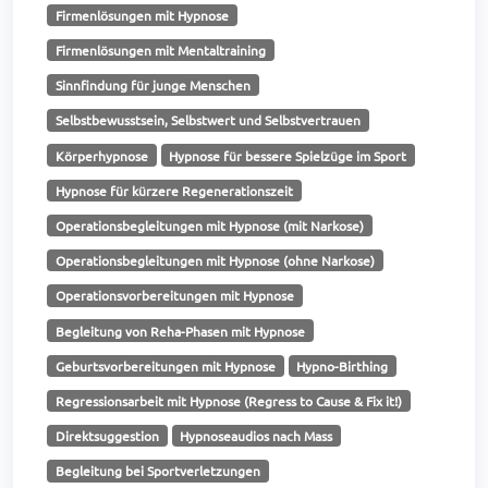
Firmenlösungen mit Hypnose
Firmenlösungen mit Mentaltraining
Sinnfindung für junge Menschen
Selbstbewusstsein, Selbstwert und Selbstvertrauen
Körperhypnose
Hypnose für bessere Spielzüge im Sport
Hypnose für kürzere Regenerationszeit
Operationsbegleitungen mit Hypnose (mit Narkose)
Operationsbegleitungen mit Hypnose (ohne Narkose)
Operationsvorbereitungen mit Hypnose
Begleitung von Reha-Phasen mit Hypnose
Geburtsvorbereitungen mit Hypnose
Hypno-Birthing
Regressionsarbeit mit Hypnose (Regress to Cause & Fix it!)
Direktsuggestion
Hypnoseaudios nach Mass
Begleitung bei Sportverletzungen