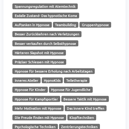
Spannungsregulation mit Atemtechnik
Esdaile Zustand- Das hypnotische Koma
Auftanken in Hypnose
Teambuilding
Gruppenhypnose
Besser Zurückkehren nach Verletzungen
Besser verkaufen durch Selbsthypnose
Härteren Slapshot mit Hypnose
Präziser Schiessen mit Hypnose
Hypnose für bessere Erholung nach Arbeitstagen
Inneres Atelier
HypnoKids
Teiletherapie
Hypnose für Kinder
Hypnose für Jugendliche
Hypnose für Kampfsportler
Bessere Taktik mit Hypnose
Mehr Motivation mit Hypnose
Das innere Kind treffen
Die Freude finden mit Hypnose
Klopftechniken
Psychologische Techniken
Zentrierungstechniken