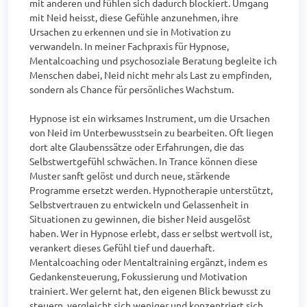
mit anderen und fühlen sich dadurch blockiert. Umgang 
mit Neid heisst, diese Gefühle anzunehmen, ihre 
Ursachen zu erkennen und sie in Motivation zu 
verwandeln. In meiner Fachpraxis für Hypnose, 
Mentalcoaching und psychosoziale Beratung begleite ich 
Menschen dabei, Neid nicht mehr als Last zu empfinden, 
sondern als Chance für persönliches Wachstum.

Hypnose ist ein wirksames Instrument, um die Ursachen 
von Neid im Unterbewusstsein zu bearbeiten. Oft liegen 
dort alte Glaubenssätze oder Erfahrungen, die das 
Selbstwertgefühl schwächen. In Trance können diese 
Muster sanft gelöst und durch neue, stärkende 
Programme ersetzt werden. Hypnotherapie unterstützt, 
Selbstvertrauen zu entwickeln und Gelassenheit in 
Situationen zu gewinnen, die bisher Neid ausgelöst 
haben. Wer in Hypnose erlebt, dass er selbst wertvoll ist, 
verankert dieses Gefühl tief und dauerhaft. 
Mentalcoaching oder Mentaltraining ergänzt, indem es 
Gedankensteuerung, Fokussierung und Motivation 
trainiert. Wer gelernt hat, den eigenen Blick bewusst zu 
steuern, vergleicht sich weniger und konzentriert sich 