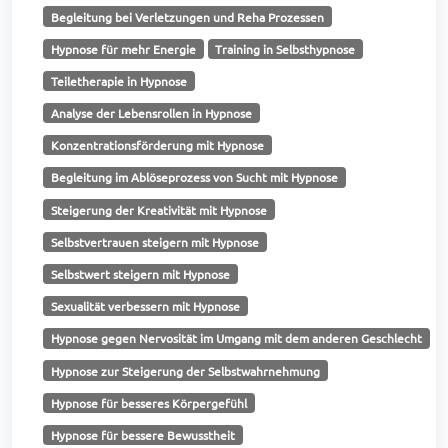
Begleitung bei Verletzungen und Reha Prozessen
Hypnose für mehr Energie
Training in Selbsthypnose
Teiletherapie in Hypnose
Analyse der Lebensrollen in Hypnose
Konzentrationsförderung mit Hypnose
Begleitung im Ablöseprozess von Sucht mit Hypnose
Steigerung der Kreativität mit Hypnose
Selbstvertrauen steigern mit Hypnose
Selbstwert steigern mit Hypnose
Sexualität verbessern mit Hypnose
Hypnose gegen Nervosität im Umgang mit dem anderen Geschlecht
Hypnose zur Steigerung der Selbstwahrnehmung
Hypnose für besseres Körpergefühl
Hypnose für bessere Bewusstheit