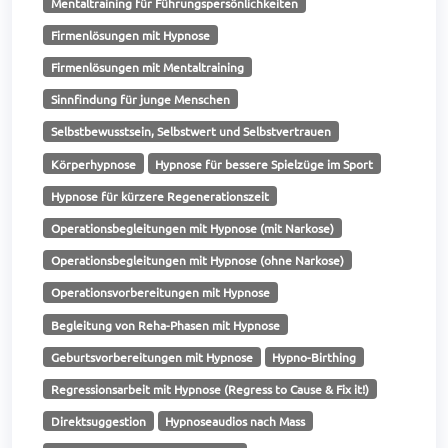
Mentaltraining für Führungspersönlichkeiten
Firmenlösungen mit Hypnose
Firmenlösungen mit Mentaltraining
Sinnfindung für junge Menschen
Selbstbewusstsein, Selbstwert und Selbstvertrauen
Körperhypnose
Hypnose für bessere Spielzüge im Sport
Hypnose für kürzere Regenerationszeit
Operationsbegleitungen mit Hypnose (mit Narkose)
Operationsbegleitungen mit Hypnose (ohne Narkose)
Operationsvorbereitungen mit Hypnose
Begleitung von Reha-Phasen mit Hypnose
Geburtsvorbereitungen mit Hypnose
Hypno-Birthing
Regressionsarbeit mit Hypnose (Regress to Cause & Fix it!)
Direktsuggestion
Hypnoseaudios nach Mass