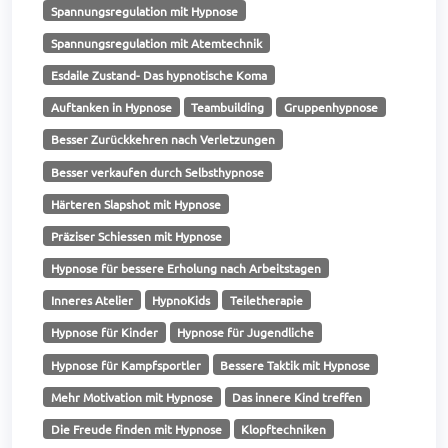
Spannungsregulation mit Hypnose
Spannungsregulation mit Atemtechnik
Esdaile Zustand- Das hypnotische Koma
Auftanken in Hypnose
Teambuilding
Gruppenhypnose
Besser Zurückkehren nach Verletzungen
Besser verkaufen durch Selbsthypnose
Härteren Slapshot mit Hypnose
Präziser Schiessen mit Hypnose
Hypnose für bessere Erholung nach Arbeitstagen
Inneres Atelier
HypnoKids
Teiletherapie
Hypnose für Kinder
Hypnose für Jugendliche
Hypnose für Kampfsportler
Bessere Taktik mit Hypnose
Mehr Motivation mit Hypnose
Das innere Kind treffen
Die Freude finden mit Hypnose
Klopftechniken