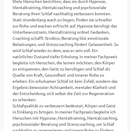
Viele Menschen berichten, dass sie durch Hypnose, 
Mentaltraining, Mentalcoaching und psychosoziale 
Beratung ihren Schlaf nachhaltig verbessern konnten. 
Statt stundenlang wach zu liegen, finden sie schneller 
zur Ruhe und wachen erfrischt auf. Hypnose beruhigt das 
Unterbewusstsein, Mentaltraining ordnet Gedanken, 
Coaching schafft Struktur, Beratung löst emotionale 
Belastungen, und Stresscoaching fördert Gelassenheit. So 
wird Schlaf wieder zu dem, was er sein soll. Ein 
natürlicher Zustand tiefer Erholung. In meiner Fachpraxis 
begleite ich Menschen, die lernen möchten, den Körper 
zu entspannen, den Geist zu beruhigen und Schlaf als 
Quelle von Kraft, Gesundheit und innerer Ruhe zu 
erleben. Ein erholsamer Schlaf ist kein Zufall, sondern das 
Ergebnis bewusster Achtsamkeit, mentaler Klarheit und 
der Entscheidung, sich selbst die Zeit zur Regeneration 
zu schenken.

Schlafqualität zu verbessern bedeutet, Körper und Geist 
in Einklang zu bringen. In meiner Fachpraxis begleite ich 
Menschen mit Hypnose, Mentaltraining, Mentalcoaching, 
psychosozialer Beratung und Stresscoaching, um Schlaf 
nachhaltig zu regenerieren und innere Ruhe zu fördern. 