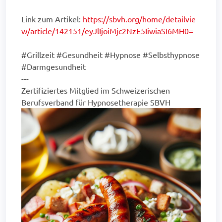
Link zum Artikel:
https://sbvh.org/home/detailvie
w/article/142151/eyJlIjoiMjc2NzE5IiwiaSI6MH0=
#Grillzeit #Gesundheit #Hypnose #Selbsthypnose
#Darmgesundheit
---
Zertifiziertes Mitglied im Schweizerischen
Berufsverband für Hypnosetherapie SBVH