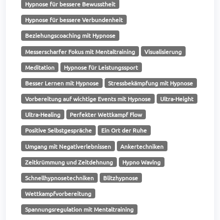
Hypnose für bessere Bewusstheit
Hypnose für bessere Verbundenheit
Beziehungscoaching mit Hypnose
Messerscharfer Fokus mit Mentaltraining
Visualisierung
Meditation
Hypnose für Leistungssport
Besser Lernen mit Hypnose
Stressbekämpfung mit Hypnose
Vorbereitung auf wichtige Events mit Hypnose
Ultra-Height
Ultra-Healing
Perfekter Wettkampf Flow
Positive Selbstgespräche
Ein Ort der Ruhe
Umgang mit Negativerlebnissen
Ankertechniken
Zeitkrümmung und Zeitdehnung
Hypno Waving
Schnellhypnosetechniken
Blitzhypnose
Wettkampfvorbereitung
Spannungsregulation mit Mentaltraining