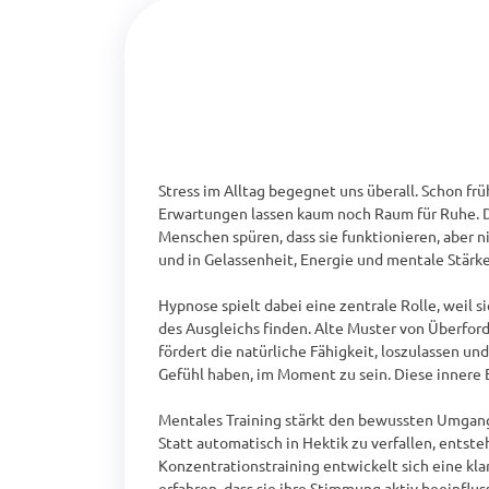
Stress im Alltag begegnet uns überall. Schon fr
Erwartungen lassen kaum noch Raum für Ruhe. De
Menschen spüren, dass sie funktionieren, aber n
und in Gelassenheit, Energie und mentale Stärke
Hypnose spielt dabei eine zentrale Rolle, weil
des Ausgleichs finden. Alte Muster von Überford
fördert die natürliche Fähigkeit, loszulassen un
Gefühl haben, im Moment zu sein. Diese innere 
Mentales Training stärkt den bewussten Umgang
Statt automatisch in Hektik zu verfallen, ents
Konzentrationstraining entwickelt sich eine kla
erfahren, dass sie ihre Stimmung aktiv beeinflus