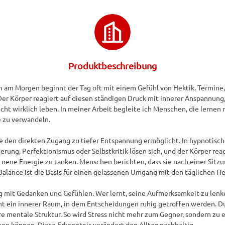
Produktbeschreibung
üh am Morgen beginnt der Tag oft mit einem Gefühl von Hektik. Termine, 
r Körper reagiert auf diesen ständigen Druck mit innerer Anspannung, 
icht wirklich leben. In meiner Arbeit begleite ich Menschen, die lernen
 zu verwandeln.

 sie den direkten Zugang zu tiefer Entspannung ermöglicht. In hypnoti
erung, Perfektionismus oder Selbstkritik lösen sich, und der Körper re
d neue Energie zu tanken. Menschen berichten, dass sie nach einer Sitzu
Balance ist die Basis für einen gelassenen Umgang mit den täglichen He
 mit Gedanken und Gefühlen. Wer lernt, seine Aufmerksamkeit zu lenke
teht ein innerer Raum, in dem Entscheidungen ruhig getroffen werden. 
re mentale Struktur. So wird Stress nicht mehr zum Gegner, sondern zu 
sen können. Diese Erkenntnis verändert den Alltag nachhaltig.
