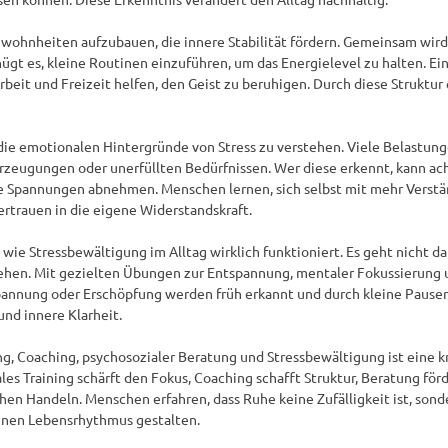
ohnheiten aufzubauen, die innere Stabilität fördern. Gemeinsam wird d
ügt es, kleine Routinen einzuführen, um das Energielevel zu halten. Ein
it und Freizeit helfen, den Geist zu beruhigen. Durch diese Struktur 
 die emotionalen Hintergründe von Stress zu verstehen. Viele Belastu
rzeugungen oder unerfüllten Bedürfnissen. Wer diese erkennt, kann ac
e Spannungen abnehmen. Menschen lernen, sich selbst mit mehr Verstän
rtrauen in die eigene Widerstandskraft.

 wie Stressbewältigung im Alltag wirklich funktioniert. Es geht nicht d
ehen. Mit gezielten Übungen zur Entspannung, mentaler Fokussierung 
spannung oder Erschöpfung werden früh erkannt und durch kleine Pausen
nd innere Klarheit.

 Coaching, psychosozialer Beratung und Stressbewältigung ist eine kra
es Training schärft den Fokus, Coaching schafft Struktur, Beratung för
hen Handeln. Menschen erfahren, dass Ruhe keine Zufälligkeit ist, sond
enen Lebensrhythmus gestalten.
