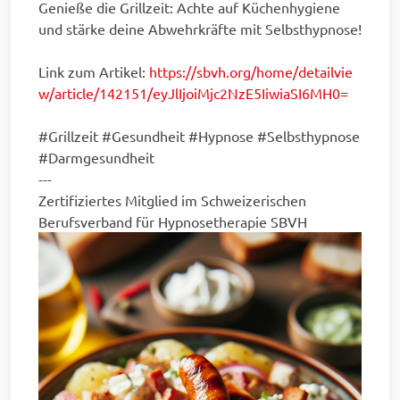
Genieße die Grillzeit: Achte auf Küchenhygiene
und stärke deine Abwehrkräfte mit Selbsthypnose!
Link zum Artikel:
https://sbvh.org/home/detailvie
w/article/142151/eyJlIjoiMjc2NzE5IiwiaSI6MH0=
#Grillzeit #Gesundheit #Hypnose #Selbsthypnose
#Darmgesundheit
---
Zertifiziertes Mitglied im Schweizerischen
Berufsverband für Hypnosetherapie SBVH