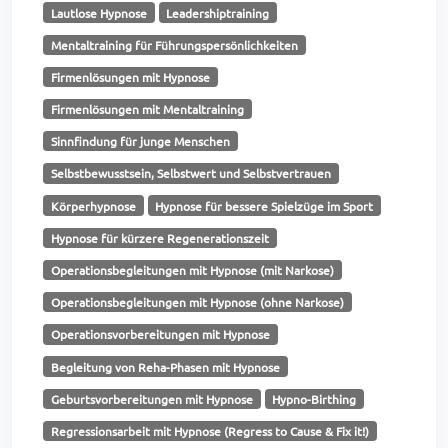
Lautlose Hypnose
Leadershiptraining
Mentaltraining für Führungspersönlichkeiten
Firmenlösungen mit Hypnose
Firmenlösungen mit Mentaltraining
Sinnfindung für junge Menschen
Selbstbewusstsein, Selbstwert und Selbstvertrauen
Körperhypnose
Hypnose für bessere Spielzüge im Sport
Hypnose für kürzere Regenerationszeit
Operationsbegleitungen mit Hypnose (mit Narkose)
Operationsbegleitungen mit Hypnose (ohne Narkose)
Operationsvorbereitungen mit Hypnose
Begleitung von Reha-Phasen mit Hypnose
Geburtsvorbereitungen mit Hypnose
Hypno-Birthing
Regressionsarbeit mit Hypnose (Regress to Cause & Fix it!)