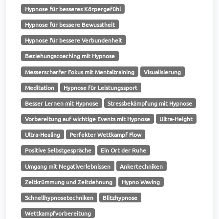
Hypnose für besseres Körpergefühl
Hypnose für bessere Bewusstheit
Hypnose für bessere Verbundenheit
Beziehungscoaching mit Hypnose
Messerscharfer Fokus mit Mentaltraining
Visualisierung
Meditation
Hypnose für Leistungssport
Besser Lernen mit Hypnose
Stressbekämpfung mit Hypnose
Vorbereitung auf wichtige Events mit Hypnose
Ultra-Height
Ultra-Healing
Perfekter Wettkampf Flow
Positive Selbstgespräche
Ein Ort der Ruhe
Umgang mit Negativerlebnissen
Ankertechniken
Zeitkrümmung und Zeitdehnung
Hypno Waving
Schnellhypnosetechniken
Blitzhypnose
Wettkampfvorbereitung