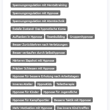
Spannungsregulation mit Mentaltraining
Spannungsregulation mit Hypnose
Spannungsregulation mit Atemtechnik
Esdaile Zustand- Das hypnotische Koma
Auftanken in Hypnose
Teambuilding
Gruppenhypnose
Besser Zurückkehren nach Verletzungen
Besser verkaufen durch Selbsthypnose
Härteren Slapshot mit Hypnose
Präziser Schiessen mit Hypnose
Hypnose für bessere Erholung nach Arbeitstagen
Inneres Atelier
HypnoKids
Teiletherapie
Hypnose für Kinder
Hypnose für Jugendliche
Hypnose für Kampfsportler
Bessere Taktik mit Hypnose
Mehr Motivation mit Hypnose
Das innere Kind treffen