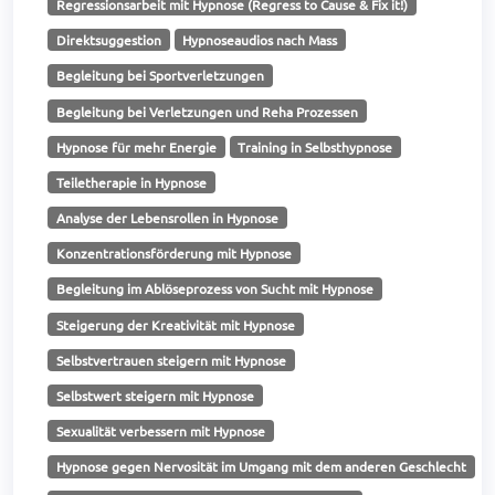
Regressionsarbeit mit Hypnose (Regress to Cause & Fix it!)
Direktsuggestion
Hypnoseaudios nach Mass
Begleitung bei Sportverletzungen
Begleitung bei Verletzungen und Reha Prozessen
Hypnose für mehr Energie
Training in Selbsthypnose
Teiletherapie in Hypnose
Analyse der Lebensrollen in Hypnose
Konzentrationsförderung mit Hypnose
Begleitung im Ablöseprozess von Sucht mit Hypnose
Steigerung der Kreativität mit Hypnose
Selbstvertrauen steigern mit Hypnose
Selbstwert steigern mit Hypnose
Sexualität verbessern mit Hypnose
Hypnose gegen Nervosität im Umgang mit dem anderen Geschlecht