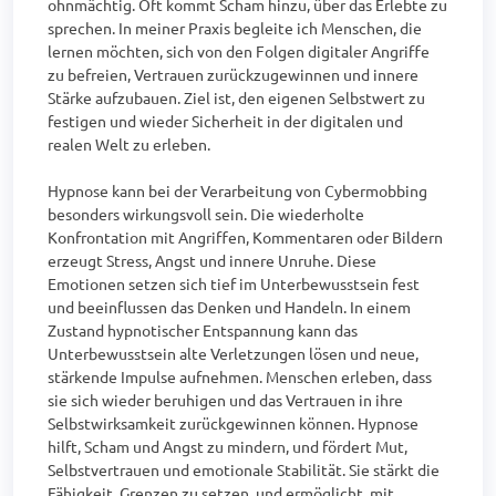
ohnmächtig. Oft kommt Scham hinzu, über das Erlebte zu 
sprechen. In meiner Praxis begleite ich Menschen, die 
lernen möchten, sich von den Folgen digitaler Angriffe 
zu befreien, Vertrauen zurückzugewinnen und innere 
Stärke aufzubauen. Ziel ist, den eigenen Selbstwert zu 
festigen und wieder Sicherheit in der digitalen und 
realen Welt zu erleben.

Hypnose kann bei der Verarbeitung von Cybermobbing 
besonders wirkungsvoll sein. Die wiederholte 
Konfrontation mit Angriffen, Kommentaren oder Bildern 
erzeugt Stress, Angst und innere Unruhe. Diese 
Emotionen setzen sich tief im Unterbewusstsein fest 
und beeinflussen das Denken und Handeln. In einem 
Zustand hypnotischer Entspannung kann das 
Unterbewusstsein alte Verletzungen lösen und neue, 
stärkende Impulse aufnehmen. Menschen erleben, dass 
sie sich wieder beruhigen und das Vertrauen in ihre 
Selbstwirksamkeit zurückgewinnen können. Hypnose 
hilft, Scham und Angst zu mindern, und fördert Mut, 
Selbstvertrauen und emotionale Stabilität. Sie stärkt die 
Fähigkeit, Grenzen zu setzen, und ermöglicht, mit 