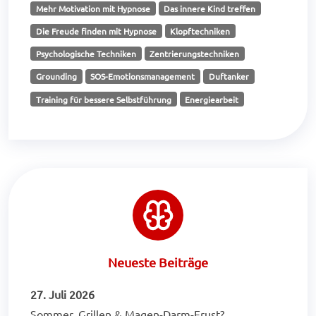
Mehr Motivation mit Hypnose
Das innere Kind treffen
Die Freude finden mit Hypnose
Klopftechniken
Psychologische Techniken
Zentrierungstechniken
Grounding
SOS-Emotionsmanagement
Duftanker
Training für bessere Selbstführung
Energiearbeit
Neueste Beiträge
27. Juli 2026
Sommer, Grillen & Magen-Darm-Frust?