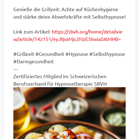
Genieße die Grillzeit: Achte auf Küchenhygiene
und stärke deine Abwehrkräfte mit Selbsthypnose!
Link zum Artikel:
https://sbvh.org/home/detailvie
w/article/142151/eyJlIjoiMjc2NzE5IiwiaSI6MH0=
#Grillzeit #Gesundheit #Hypnose #Selbsthypnose
#Darmgesundheit
---
Zertifiziertes Mitglied im Schweizerischen
Berufsverband für Hypnosetherapie SBVH