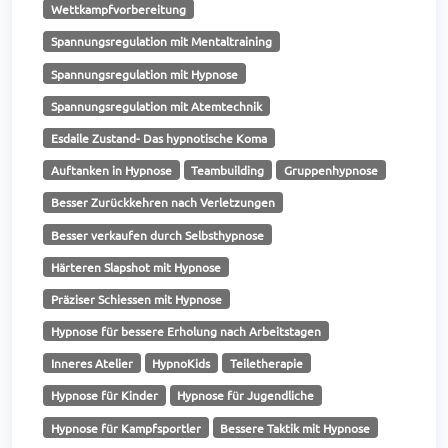
Wettkampfvorbereitung
Spannungsregulation mit Mentaltraining
Spannungsregulation mit Hypnose
Spannungsregulation mit Atemtechnik
Esdaile Zustand- Das hypnotische Koma
Auftanken in Hypnose
Teambuilding
Gruppenhypnose
Besser Zurückkehren nach Verletzungen
Besser verkaufen durch Selbsthypnose
Härteren Slapshot mit Hypnose
Präziser Schiessen mit Hypnose
Hypnose für bessere Erholung nach Arbeitstagen
Inneres Atelier
HypnoKids
Teiletherapie
Hypnose für Kinder
Hypnose für Jugendliche
Hypnose für Kampfsportler
Bessere Taktik mit Hypnose