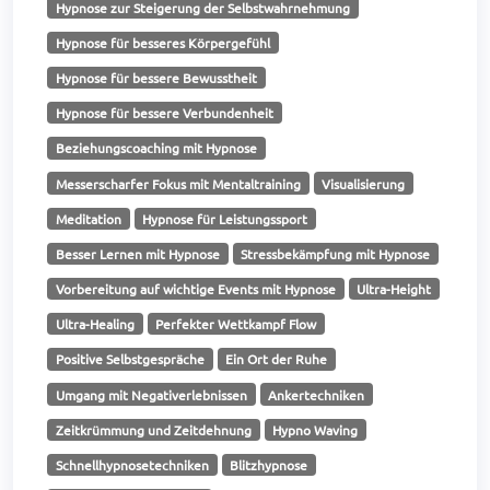
Hypnose zur Steigerung der Selbstwahrnehmung
Hypnose für besseres Körpergefühl
Hypnose für bessere Bewusstheit
Hypnose für bessere Verbundenheit
Beziehungscoaching mit Hypnose
Messerscharfer Fokus mit Mentaltraining
Visualisierung
Meditation
Hypnose für Leistungssport
Besser Lernen mit Hypnose
Stressbekämpfung mit Hypnose
Vorbereitung auf wichtige Events mit Hypnose
Ultra-Height
Ultra-Healing
Perfekter Wettkampf Flow
Positive Selbstgespräche
Ein Ort der Ruhe
Umgang mit Negativerlebnissen
Ankertechniken
Zeitkrümmung und Zeitdehnung
Hypno Waving
Schnellhypnosetechniken
Blitzhypnose