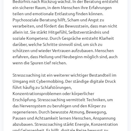
Bedürfnis nach Rückzug wächst. In der Beratung entsteht 
ein sicherer Raum, in dem Menschen ihre Erfahrungen 
teilen und emotionale Entlastung finden können. 
Psychosoziale Beratung hilft, Scham und Angst zu 
verarbeiten, und fördert das Bewusstsein, dass man nicht 
allein ist. Sie stärkt Mitgefühl, Selbstverständnis und 
soziale Kompetenz. Durch Gespräche entsteht Klarheit 
darüber, welche Schritte sinnvoll sind, um sich zu 
schützen und wieder Vertrauen aufzubauen. Menschen 
erfahren, dass Heilung und Neubeginn möglich sind, auch 
wenn die Spuren tief reichen.

Stresscoaching ist ein weiterer wichtiger Bestandteil im 
Umgang mit Cybermobbing. Der ständige digitale Druck 
führt häufig zu Schlafstörungen, 
Konzentrationsproblemen oder körperlicher 
Erschöpfung. Stresscoaching vermittelt Techniken, um 
das Nervensystem zu beruhigen und den Körper zu 
regenerieren. Durch bewusste Atmung, Bewegung, 
Pausen und Achtsamkeit lernen Menschen, Anspannung 
abzubauen. Stresscoaching stärkt Energie, Konzentration 
und Gelassenheit. Es hilft, digitale Reize bewusst zu 