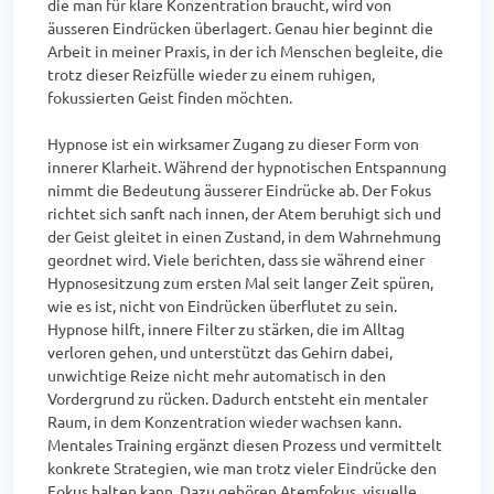
die man für klare Konzentration braucht, wird von 
äusseren Eindrücken überlagert. Genau hier beginnt die 
Arbeit in meiner Praxis, in der ich Menschen begleite, die 
trotz dieser Reizfülle wieder zu einem ruhigen, 
fokussierten Geist finden möchten.

Hypnose ist ein wirksamer Zugang zu dieser Form von 
innerer Klarheit. Während der hypnotischen Entspannung 
nimmt die Bedeutung äusserer Eindrücke ab. Der Fokus 
richtet sich sanft nach innen, der Atem beruhigt sich und 
der Geist gleitet in einen Zustand, in dem Wahrnehmung 
geordnet wird. Viele berichten, dass sie während einer 
Hypnosesitzung zum ersten Mal seit langer Zeit spüren, 
wie es ist, nicht von Eindrücken überflutet zu sein. 
Hypnose hilft, innere Filter zu stärken, die im Alltag 
verloren gehen, und unterstützt das Gehirn dabei, 
unwichtige Reize nicht mehr automatisch in den 
Vordergrund zu rücken. Dadurch entsteht ein mentaler 
Raum, in dem Konzentration wieder wachsen kann.

Mentales Training ergänzt diesen Prozess und vermittelt 
konkrete Strategien, wie man trotz vieler Eindrücke den 
Fokus halten kann. Dazu gehören Atemfokus, visuelle 