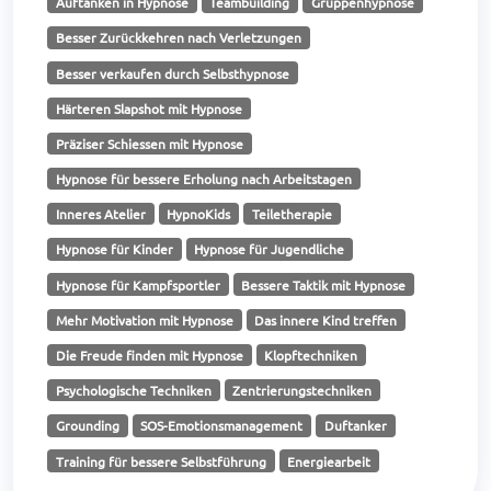
Auftanken in Hypnose
Teambuilding
Gruppenhypnose
Besser Zurückkehren nach Verletzungen
Besser verkaufen durch Selbsthypnose
Härteren Slapshot mit Hypnose
Präziser Schiessen mit Hypnose
Hypnose für bessere Erholung nach Arbeitstagen
Inneres Atelier
HypnoKids
Teiletherapie
Hypnose für Kinder
Hypnose für Jugendliche
Hypnose für Kampfsportler
Bessere Taktik mit Hypnose
Mehr Motivation mit Hypnose
Das innere Kind treffen
Die Freude finden mit Hypnose
Klopftechniken
Psychologische Techniken
Zentrierungstechniken
Grounding
SOS-Emotionsmanagement
Duftanker
Training für bessere Selbstführung
Energiearbeit