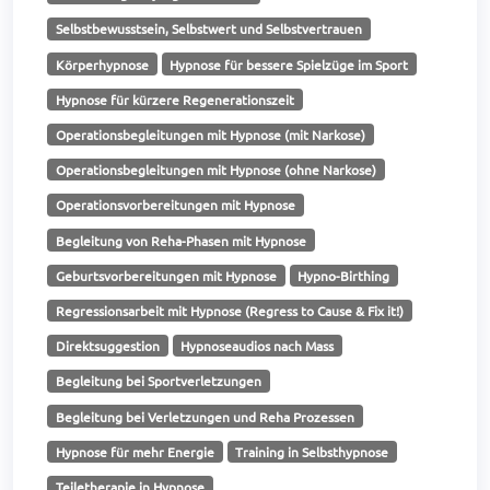
Selbstbewusstsein, Selbstwert und Selbstvertrauen
Körperhypnose
Hypnose für bessere Spielzüge im Sport
Hypnose für kürzere Regenerationszeit
Operationsbegleitungen mit Hypnose (mit Narkose)
Operationsbegleitungen mit Hypnose (ohne Narkose)
Operationsvorbereitungen mit Hypnose
Begleitung von Reha-Phasen mit Hypnose
Geburtsvorbereitungen mit Hypnose
Hypno-Birthing
Regressionsarbeit mit Hypnose (Regress to Cause & Fix it!)
Direktsuggestion
Hypnoseaudios nach Mass
Begleitung bei Sportverletzungen
Begleitung bei Verletzungen und Reha Prozessen
Hypnose für mehr Energie
Training in Selbsthypnose
Teiletherapie in Hypnose