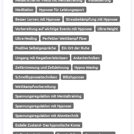
Meditation
Hypnose für Leistungssport
Besser Lernen mit Hypnose
Stressbekämpfung mit Hypnose
Vorbereitung auf wichtige Events mit Hypnose
Ultra-Height
Ultra-Healing
Perfekter Wettkampf Flow
Positive Selbstgespräche
Ein Ort der Ruhe
Umgang mit Negativerlebnissen
Ankertechniken
Zeitkrümmung und Zeitdehnung
Hypno Waving
Schnellhypnosetechniken
Blitzhypnose
Wettkampfvorbereitung
Spannungsregulation mit Mentaltraining
Spannungsregulation mit Hypnose
Spannungsregulation mit Atemtechnik
Esdaile Zustand- Das hypnotische Koma