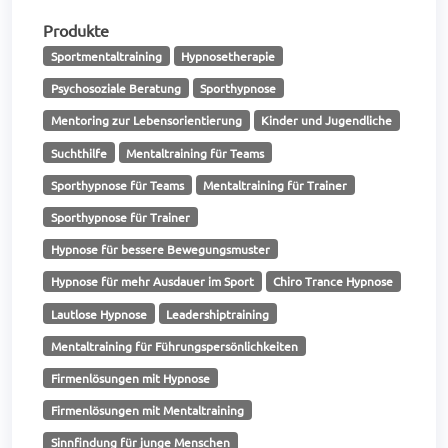
Produkte
Sportmentaltraining
Hypnosetherapie
Psychosoziale Beratung
Sporthypnose
Mentoring zur Lebensorientierung
Kinder und Jugendliche
Suchthilfe
Mentaltraining für Teams
Sporthypnose für Teams
Mentaltraining für Trainer
Sporthypnose für Trainer
Hypnose für bessere Bewegungsmuster
Hypnose für mehr Ausdauer im Sport
Chiro Trance Hypnose
Lautlose Hypnose
Leadershiptraining
Mentaltraining für Führungspersönlichkeiten
Firmenlösungen mit Hypnose
Firmenlösungen mit Mentaltraining
Sinnfindung für junge Menschen