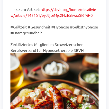
Link zum Artikel:
https://sbvh.org/home/detailvie
w/article/142151/eyJlIjoiMjc2NzE5IiwiaSI6MH0=
#Grillzeit #Gesundheit #Hypnose #Selbsthypnose
#Darmgesundheit
---
Zertifiziertes Mitglied im Schweizerischen
Berufsverband für Hypnosetherapie SBVH