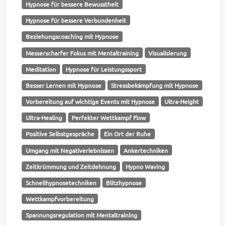
Hypnose für bessere Bewusstheit
Hypnose für bessere Verbundenheit
Beziehungscoaching mit Hypnose
Messerscharfer Fokus mit Mentaltraining
Visualisierung
Meditation
Hypnose für Leistungssport
Besser Lernen mit Hypnose
Stressbekämpfung mit Hypnose
Vorbereitung auf wichtige Events mit Hypnose
Ultra-Height
Ultra-Healing
Perfekter Wettkampf Flow
Positive Selbstgespräche
Ein Ort der Ruhe
Umgang mit Negativerlebnissen
Ankertechniken
Zeitkrümmung und Zeitdehnung
Hypno Waving
Schnellhypnosetechniken
Blitzhypnose
Wettkampfvorbereitung
Spannungsregulation mit Mentaltraining