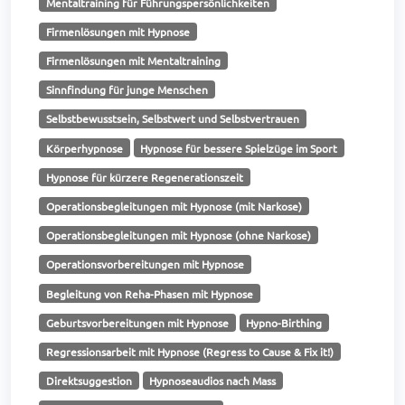
Mentaltraining für Führungspersönlichkeiten
Firmenlösungen mit Hypnose
Firmenlösungen mit Mentaltraining
Sinnfindung für junge Menschen
Selbstbewusstsein, Selbstwert und Selbstvertrauen
Körperhypnose
Hypnose für bessere Spielzüge im Sport
Hypnose für kürzere Regenerationszeit
Operationsbegleitungen mit Hypnose (mit Narkose)
Operationsbegleitungen mit Hypnose (ohne Narkose)
Operationsvorbereitungen mit Hypnose
Begleitung von Reha-Phasen mit Hypnose
Geburtsvorbereitungen mit Hypnose
Hypno-Birthing
Regressionsarbeit mit Hypnose (Regress to Cause & Fix it!)
Direktsuggestion
Hypnoseaudios nach Mass