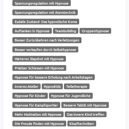
Spannungsregulation mit Hypnose
Spannungsregulation mit Atemtechnik
Esdaile Zustand- Das hypnotische Koma
Auftanken in Hypnose
Teambuilding
Gruppenhypnose
Besser Zurückkehren nach Verletzungen
Besser verkaufen durch Selbsthypnose
Härteren Slapshot mit Hypnose
Präziser Schiessen mit Hypnose
Hypnose für bessere Erholung nach Arbeitstagen
Inneres Atelier
HypnoKids
Teiletherapie
Hypnose für Kinder
Hypnose für Jugendliche
Hypnose für Kampfsportler
Bessere Taktik mit Hypnose
Mehr Motivation mit Hypnose
Das innere Kind treffen
Die Freude finden mit Hypnose
Klopftechniken