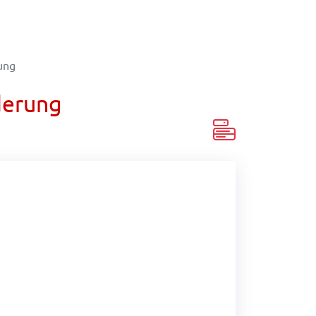
ung
derung