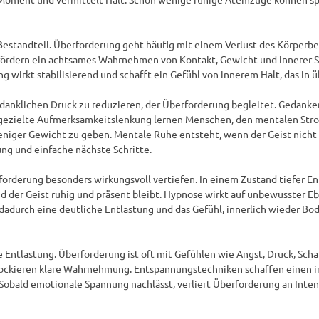
estandteil. Überforderung geht häufig mit einem Verlust des Körperbez
fördern ein achtsames Wahrnehmen von Kontakt, Gewicht und innerer Sp
wirkt stabilisierend und schafft ein Gefühl von innerem Halt, das in üb
anklichen Druck zu reduzieren, der Überforderung begleitet. Gedanken
gezielte Aufmerksamkeitslenkung lernen Menschen, den mentalen Stro
eniger Gewicht zu geben. Mentale Ruhe entsteht, wenn der Geist nicht m
g und einfache nächste Schritte.

rderung besonders wirkungsvoll vertiefen. In einem Zustand tiefer En
nd der Geist ruhig und präsent bleibt. Hypnose wirkt auf unbewusster E
dadurch eine deutliche Entlastung und das Gefühl, innerlich wieder Bo
e Entlastung. Überforderung ist oft mit Gefühlen wie Angst, Druck, Sch
ockieren klare Wahrnehmung. Entspannungstechniken schaffen einen inn
ald emotionale Spannung nachlässt, verliert Überforderung an Intensi