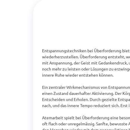
Entspannungstechniken bei Überforderung biete
wiederherzustellen. Überforderung entsteht, w
mit Anspannung, der Geist mit Gedankendruck, un
noch mehr zu leisten oder Lösungen zu erzwinge
innere Ruhe wieder entstehen können.

Ein zentraler Wirkmechanismus von Entspannung
einen Zustand dauerhafter Aktivierung. Der Kör
Entscheiden und Erholen. Durch gezielte Entspan
nach, und das innere Tempo reduziert sich. Erst
Atemarbeit spielt bei Überforderung eine besond
oft flach oder unregelmässig. Sanfte, bewusste 
den Menschen wieder mit dem gegenwärtigen Mo