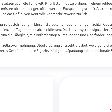
tützen auch die Fähigkeit, Prioritäten neu zu ordnen. In einem ruhigen
n müssen nicht sofort getroffen werden. Entspannung schafft Abstand 
nd das Gefühl von Kontrolle kehrt schrittweise zurück.

ng zeigt sich häufig in Einschlafproblemen oder unruhigem Schlaf. Gedan
n, den Tag innerlich abzuschliessen. Das Nervensystem signalisiert Ru
ederum die Fähigkeit, mit Anforderungen umzugehen und Überforderung 
der Selbstwahrnehmung. Überforderung entsteht oft dort, wo eigene Gre
eres Gespür für innere Signale. Müdigkeit, Spannung oder emotionale 
er
N