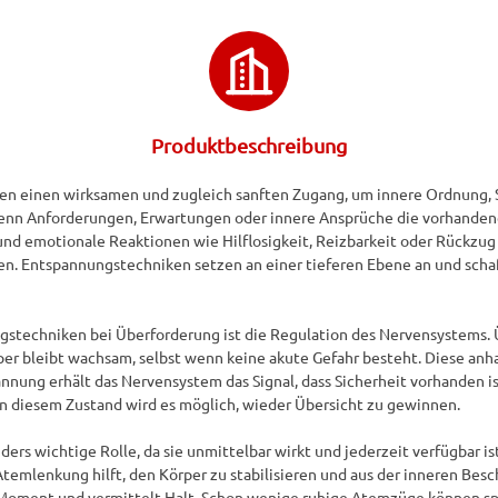
Produktbeschreibung
n einen wirksamen und zugleich sanften Zugang, um innere Ordnung, St
enn Anforderungen, Erwartungen oder innere Ansprüche die vorhandene
d emotionale Reaktionen wie Hilflosigkeit, Reizbarkeit oder Rückzug ver
n. Entspannungstechniken setzen an einer tieferen Ebene an und schaf
stechniken bei Überforderung ist die Regulation des Nervensystems. 
per bleibt wachsam, selbst wenn keine akute Gefahr besteht. Diese anh
nung erhält das Nervensystem das Signal, dass Sicherheit vorhanden ist.
 in diesem Zustand wird es möglich, wieder Übersicht zu gewinnen.

ers wichtige Rolle, da sie unmittelbar wirkt und jederzeit verfügbar is
Atemlenkung hilft, den Körper zu stabilisieren und aus der inneren Bes
ment und vermittelt Halt. Schon wenige ruhige Atemzüge können spür