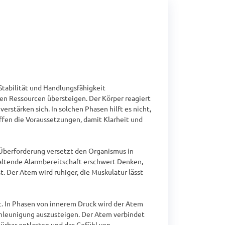
abilität und Handlungsfähigkeit 
n Ressourcen übersteigen. Der Körper reagiert 
stärken sich. In solchen Phasen hilft es nicht, 
fen die Voraussetzungen, damit Klarheit und 
Überforderung versetzt den Organismus in 
altende Alarmbereitschaft erschwert Denken, 
 Der Atem wird ruhiger, die Muskulatur lässt 
t. In Phasen von innerem Druck wird der Atem 
chleunigung auszusteigen. Der Atem verbindet 
bar entlasten und das Gefühl von 