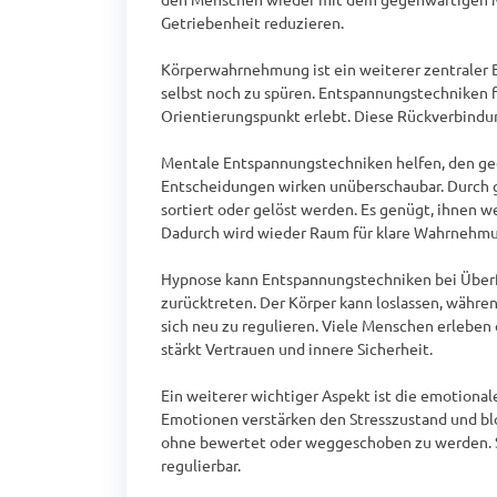
Getriebenheit reduzieren.

Körperwahrnehmung ist ein weiterer zentraler B
selbst noch zu spüren. Entspannungstechniken 
Orientierungspunkt erlebt. Diese Rückverbindung 
Mentale Entspannungstechniken helfen, den ged
Entscheidungen wirken unüberschaubar. Durch 
sortiert oder gelöst werden. Es genügt, ihnen w
Dadurch wird wieder Raum für klare Wahrnehmun
Hypnose kann Entspannungstechniken bei Überfo
zurücktreten. Der Körper kann loslassen, währe
sich neu zu regulieren. Viele Menschen erleben 
stärkt Vertrauen und innere Sicherheit.

Ein weiterer wichtiger Aspekt ist die emotional
Emotionen verstärken den Stresszustand und bl
ohne bewertet oder weggeschoben zu werden. Sob
regulierbar.
