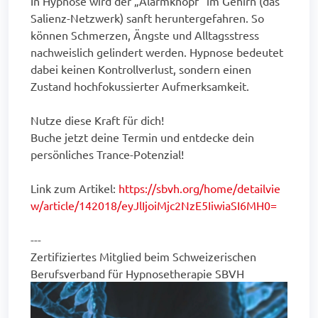
In Hypnose wird der „Alarmknopf“ im Gehirn (das
Salienz-Netzwerk) sanft heruntergefahren. So
können Schmerzen, Ängste und Alltagsstress
nachweislich gelindert werden. Hypnose bedeutet
dabei keinen Kontrollverlust, sondern einen
Zustand hochfokussierter Aufmerksamkeit.
Nutze diese Kraft für dich!
Buche jetzt deine Termin und entdecke dein
persönliches Trance-Potenzial!
Link zum Artikel:
https://sbvh.org/home/detailvie
w/article/142018/eyJlIjoiMjc2NzE5IiwiaSI6MH0=
---
Zertifiziertes Mitglied beim Schweizerischen
Berufsverband für Hypnosetherapie SBVH