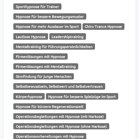
Sporthypnose für Trainer
Hypnose für bessere Bewegungsmuster
Hypnose für mehr Ausdauer im Sport
Chiro Trance Hypnose
Lautlose Hypnose
Leadershiptraining
Mentaltraining für Führungspersönlichkeiten
Firmenlösungen mit Hypnose
Firmenlösungen mit Mentaltraining
Sinnfindung für junge Menschen
Selbstbewusstsein, Selbstwert und Selbstvertrauen
Körperhypnose
Hypnose für bessere Spielzüge im Sport
Hypnose für kürzere Regenerationszeit
Operationsbegleitungen mit Hypnose (mit Narkose)
Operationsbegleitungen mit Hypnose (ohne Narkose)
Operationsvorbereitungen mit Hypnose