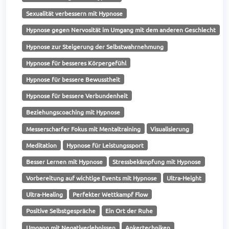
Sexualität verbessern mit Hypnose
Hypnose gegen Nervosität im Umgang mit dem anderen Geschlecht
Hypnose zur Steigerung der Selbstwahrnehmung
Hypnose für besseres Körpergefühl
Hypnose für bessere Bewusstheit
Hypnose für bessere Verbundenheit
Beziehungscoaching mit Hypnose
Messerscharfer Fokus mit Mentaltraining
Visualisierung
Meditation
Hypnose für Leistungssport
Besser Lernen mit Hypnose
Stressbekämpfung mit Hypnose
Vorbereitung auf wichtige Events mit Hypnose
Ultra-Height
Ultra-Healing
Perfekter Wettkampf Flow
Positive Selbstgespräche
Ein Ort der Ruhe
Umgang mit Negativerlebnissen
Ankertechniken