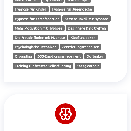
Hypnose für Kinder
Hypnose für Jugendliche
Hypnose für Kampfsportler
Bessere Taktik mit Hypnose
Mehr Motivation mit Hypnose
Das innere Kind treffen
Die Freude finden mit Hypnose
Klopftechniken
Psychologische Techniken
Zentrierungstechniken
Grounding
SOS-Emotionsmanagement
Duftanker
Training für bessere Selbstführung
Energiearbeit