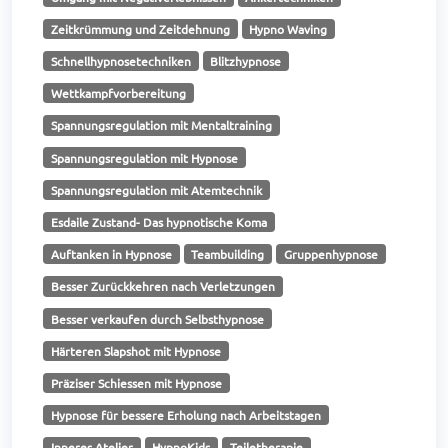
Zeitkrümmung und Zeitdehnung
Hypno Waving
Schnellhypnosetechniken
Blitzhypnose
Wettkampfvorbereitung
Spannungsregulation mit Mentaltraining
Spannungsregulation mit Hypnose
Spannungsregulation mit Atemtechnik
Esdaile Zustand- Das hypnotische Koma
Auftanken in Hypnose
Teambuilding
Gruppenhypnose
Besser Zurückkehren nach Verletzungen
Besser verkaufen durch Selbsthypnose
Härteren Slapshot mit Hypnose
Präziser Schiessen mit Hypnose
Hypnose für bessere Erholung nach Arbeitstagen
Inneres Atelier
HypnoKids
Teiletherapie