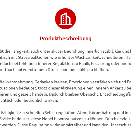
Produktbeschreibung
 die Fähigkeit, auch unter akuter Bedrohung innerlich stabil, klar und h
tisch mit Stressreaktionen wie erhöhter Wachsamkeit, schnellerem Her
jedoch bei fehlender innerer Regulation zu Panik, Erstarrung oder unübe
und auch unter extremem Druck handlungsfähig zu bleiben.

g die Wahrnehmung. Gedanken kreisen, Emotionen verstärken sich und En
uationen bedeutet, trotz dieser Aktivierung einen inneren Anker zu beh
eren und gezielt handeln. Dadurch bleiben Übersicht, Entscheidungsfä
htlich oder bedrohlich wirken.

ie Fähigkeit zur schnellen Selbstregulation. Atem, Körperhaltung und in
le Stärke bedeutet, diese Hebel bewusst nutzen zu können. Durch gezie
t werden. Diese Regulation wirkt unmittelbar und kann den Unterschie