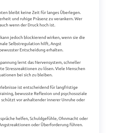
en bleibt keine Zeit für langes Überlegen. 
erheit und ruhige Präsenz zu verankern. Wer 
auch wenn der Druck hoch ist.

kann jedoch blockierend wirken, wenn sie die 
le Selbstregulation hilft, Angst 
ewusster Entscheidung erhalten.

spannung lernt das Nervensystem, schneller 
te Stressreaktionen zu lösen. Viele Menschen 
tionen bei sich zu bleiben.

ebnisse ist entscheidend für langfristige 
Training, bewusste Reflexion und psychosoziale 
schützt vor anhaltender innerer Unruhe oder 
spräche helfen, Schuldgefühle, Ohnmacht oder 
 Angstreaktionen oder Überforderung führen. 