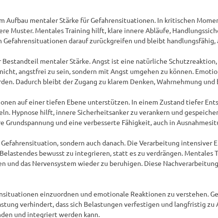
im Aufbau mentaler Stärke für Gefahrensituationen. In kritischen Moment
re Muster. Mentales Training hilft, klare innere Abläufe, Handlungssich
n Gefahrensituationen darauf zurückgreifen und bleibt handlungsfähig, 
Bestandteil mentaler Stärke. Angst ist eine natürliche Schutzreaktion, 
cht, angstfrei zu sein, sondern mit Angst umgehen zu können. Emotiona
rden. Dadurch bleibt der Zugang zu klarem Denken, Wahrnehmung und b
onen auf einer tiefen Ebene unterstützen. In einem Zustand tiefer Ent
n. Hypnose hilft, innere Sicherheitsanker zu verankern und gespeicher
e Grundspannung und eine verbesserte Fähigkeit, auch in Ausnahmesitua
Gefahrensituation, sondern auch danach. Die Verarbeitung intensiver Erl
 Belastendes bewusst zu integrieren, statt es zu verdrängen. Mentales 
n und das Nervensystem wieder zu beruhigen. Diese Nachverarbeitung 
nsituationen einzuordnen und emotionale Reaktionen zu verstehen. Ge
stung verhindert, dass sich Belastungen verfestigen und langfristig zu
den und integriert werden kann.
