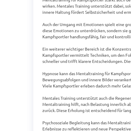
wirken. Mentales Training unterstützt dabei, so
innere Haltung fördert Selbstsicherheit und ermö
Auch der Umgang mit Emotionen spielt eine gross
diese Emotionen zu unterdrücken, sondern sie ge
Kampfsportler handlungsfähig, fair und kontroll
Ein weiterer wichtiger Bereich ist die Konzent
Kampfsportler vermittelt Techniken, um den Fok
schneller und trifft klarere Entscheidungen. Die
Hypnose kann das Mentaltraining für Kampfsport
Bewegungsabfolgen und innere Bilder verankert 
Viele Kampfsportler erleben dadurch mehr Gelas
Mentales Training unterstützt auch die Regenera
Mentaltraining hilft, nach Belastung innerlich a
zurück. Diese Erholung ist entscheidend für langf
Psychosoziale Begleitung kann das Mentaltraini
Erlebnisse zu reflektieren und neue Perspektiv