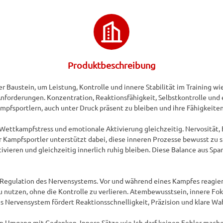
Produktbeschreibung
er Baustein, um Leistung, Kontrolle und innere Stabilität im Training w
forderungen. Konzentration, Reaktionsfähigkeit, Selbstkontrolle und em
Kampfsportlern, auch unter Druck präsent zu bleiben und ihre Fähigkeite
ettkampfstress und emotionale Aktivierung gleichzeitig. Nervosität, 
r Kampfsportler unterstützt dabei, diese inneren Prozesse bewusst zu st
vieren und gleichzeitig innerlich ruhig bleiben. Diese Balance aus Spa
e Regulation des Nervensystems. Vor und während eines Kampfes reagiert
 zu nutzen, ohne die Kontrolle zu verlieren. Atembewusstsein, innere F
tes Nervensystem fördert Reaktionsschnelligkeit, Präzision und klare W
en Umgang mit Gedanken. Innere Sätze wie Ich darf keinen Fehler mach