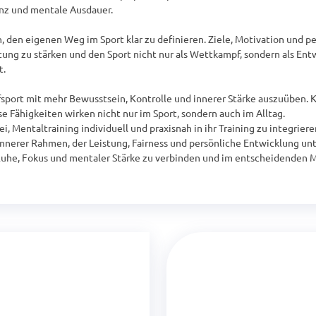
nz und mentale Ausdauer.

, den eigenen Weg im Sport klar zu definieren. Ziele, Motivation und p
htung zu stärken und den Sport nicht nur als Wettkampf, sondern als Ent
.

pfsport mit mehr Bewusstsein, Kontrolle und innerer Stärke auszuüben. 
e Fähigkeiten wirken nicht nur im Sport, sondern auch im Alltag.

i, Mentaltraining individuell und praxisnah in ihr Training zu integrier
innerer Rahmen, der Leistung, Fairness und persönliche Entwicklung unt
 Ruhe, Fokus und mentaler Stärke zu verbinden und im entscheidenden