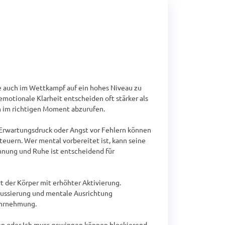
ie auch im Wettkampf auf ein hohes Niveau zu 
otionale Klarheit entscheiden oft stärker als 
n im richtigen Moment abzurufen.

Erwartungsdruck oder Angst vor Fehlern können 
euern. Wer mental vorbereitet ist, kann seine 
nnung und Ruhe ist entscheidend für 
 der Körper mit erhöhter Aktivierung. 
okussierung und mentale Ausrichtung 
ahrnehmung.

en oder Ich muss gewinnen können blockierend 