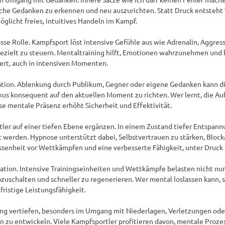
lche Gedanken zu erkennen und neu auszurichten. Statt Druck entsteht V
glicht freies, intuitives Handeln im Kampf.

e Rolle. Kampfsport löst intensive Gefühle aus wie Adrenalin, Aggress
zielt zu steuern. Mentaltraining hilft, Emotionen wahrzunehmen und ko
iert, auch in intensiven Momenten.

ration. Ablenkung durch Publikum, Gegner oder eigene Gedanken kann die
us konsequent auf den aktuellen Moment zu richten. Wer lernt, die Auf
se mentale Präsenz erhöht Sicherheit und Effektivität.

ler auf einer tiefen Ebene ergänzen. In einem Zustand tiefer Entspann
werden. Hypnose unterstützt dabei, Selbstvertrauen zu stärken, Block
senheit vor Wettkämpfen und eine verbesserte Fähigkeit, unter Druck r
tion. Intensive Trainingseinheiten und Wettkämpfe belasten nicht nur 
bzuschalten und schneller zu regenerieren. Wer mental loslassen kann, sc
ristige Leistungsfähigkeit.

ng vertiefen, besonders im Umgang mit Niederlagen, Verletzungen oder
en zu entwickeln. Viele Kampfsportler profitieren davon, mentale Proz