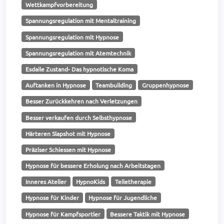
Wettkampfvorbereitung
Spannungsregulation mit Mentaltraining
Spannungsregulation mit Hypnose
Spannungsregulation mit Atemtechnik
Esdaile Zustand- Das hypnotische Koma
Auftanken in Hypnose
Teambuilding
Gruppenhypnose
Besser Zurückkehren nach Verletzungen
Besser verkaufen durch Selbsthypnose
Härteren Slapshot mit Hypnose
Präziser Schiessen mit Hypnose
Hypnose für bessere Erholung nach Arbeitstagen
Inneres Atelier
HypnoKids
Teiletherapie
Hypnose für Kinder
Hypnose für Jugendliche
Hypnose für Kampfsportler
Bessere Taktik mit Hypnose