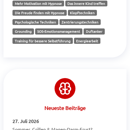
Mehr Motivation mit Hypnose
Das innere Kind treffen
Die Freude finden mit Hypnose
Klopftechniken
Psychologische Techniken
Zentrierungstechniken
Grounding
SOS-Emotionsmanagement
Duftanker
Training für bessere Selbstführung
Energiearbeit
Neueste Beiträge
27. Juli 2026
Sommer, Grillen & Magen-Darm-Frust?