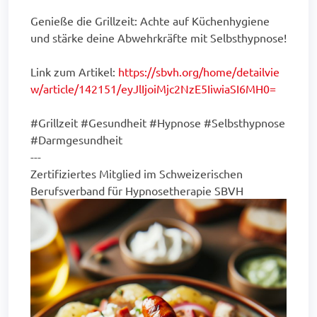
Genieße die Grillzeit: Achte auf Küchenhygiene
und stärke deine Abwehrkräfte mit Selbsthypnose!
Link zum Artikel:
https://sbvh.org/home/detailvie
w/article/142151/eyJlIjoiMjc2NzE5IiwiaSI6MH0=
#Grillzeit #Gesundheit #Hypnose #Selbsthypnose
#Darmgesundheit
---
Zertifiziertes Mitglied im Schweizerischen
Berufsverband für Hypnosetherapie SBVH