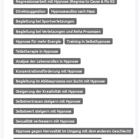
Regressionsarbeit mit Hypnose (Regress to Cause & Fix it!)
Direktsuggestion
Hypnoseaudios nach Mass
Begleitung bei Sportverletzungen
Begleitung bei Verletzungen und Reha Prozessen
Hypnose für mehr Energie
Training in Selbsthypnose
Teiletherapie in Hypnose
Analyse der Lebensrollen in Hypnose
Konzentrationsförderung mit Hypnose
Begleitung im Ablöseprozess von Sucht mit Hypnose
Steigerung der Kreativität mit Hypnose
Selbstvertrauen steigern mit Hypnose
Selbstwert steigern mit Hypnose
Sexualität verbessern mit Hypnose
Hypnose gegen Nervosität im Umgang mit dem anderen Geschlecht