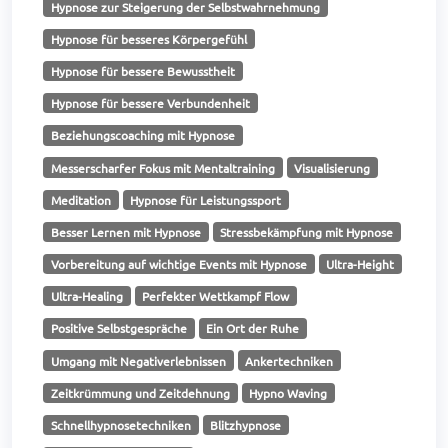
Hypnose zur Steigerung der Selbstwahrnehmung
Hypnose für besseres Körpergefühl
Hypnose für bessere Bewusstheit
Hypnose für bessere Verbundenheit
Beziehungscoaching mit Hypnose
Messerscharfer Fokus mit Mentaltraining
Visualisierung
Meditation
Hypnose für Leistungssport
Besser Lernen mit Hypnose
Stressbekämpfung mit Hypnose
Vorbereitung auf wichtige Events mit Hypnose
Ultra-Height
Ultra-Healing
Perfekter Wettkampf Flow
Positive Selbstgespräche
Ein Ort der Ruhe
Umgang mit Negativerlebnissen
Ankertechniken
Zeitkrümmung und Zeitdehnung
Hypno Waving
Schnellhypnosetechniken
Blitzhypnose