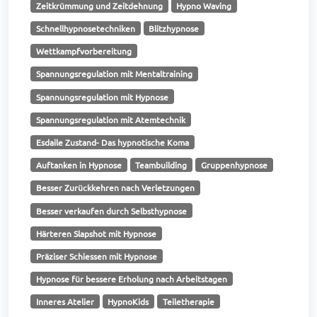
Zeitkrümmung und Zeitdehnung
Hypno Waving
Schnellhypnosetechniken
Blitzhypnose
Wettkampfvorbereitung
Spannungsregulation mit Mentaltraining
Spannungsregulation mit Hypnose
Spannungsregulation mit Atemtechnik
Esdaile Zustand- Das hypnotische Koma
Auftanken in Hypnose
Teambuilding
Gruppenhypnose
Besser Zurückkehren nach Verletzungen
Besser verkaufen durch Selbsthypnose
Härteren Slapshot mit Hypnose
Präziser Schiessen mit Hypnose
Hypnose für bessere Erholung nach Arbeitstagen
Inneres Atelier
HypnoKids
Teiletherapie