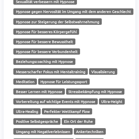
Sexualität verbessern mit Hypnose
Hypnose gegen Nervosität im Umgang mit dem anderen Geschlecht
Hypnose zur Steigerung der Selbstwahrnehmung
Hypnose für besseres Körpergefühl
Hypnose für bessere Bewusstheit
Hypnose für bessere Verbundenheit
Beziehungscoaching mit Hypnose
Messerscharfer Fokus mit Mentaltraining
Visualisierung
Meditation
Hypnose für Leistungssport
Besser Lernen mit Hypnose
Stressbekämpfung mit Hypnose
Vorbereitung auf wichtige Events mit Hypnose
Ultra-Height
Ultra-Healing
Perfekter Wettkampf Flow
Positive Selbstgespräche
Ein Ort der Ruhe
Umgang mit Negativerlebnissen
Ankertechniken