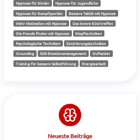
Hypnose für Kinder
Hypnose für Jugendliche
Hypnose für Kampfsportler
Bessere Taktik mit Hypnose
Mehr Motivation mit Hypnose
Das innere Kind treffen
Die Freude finden mit Hypnose
Klopftechniken
Psychologische Techniken
Zentrierungstechniken
Grounding
SOS-Emotionsmanagement
Duftanker
Training für bessere Selbstführung
Energiearbeit
Neueste Beiträge