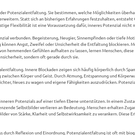
 der Potenzialentfaltung. Sie bestimmen, welche Möglichkeiten überha
erweitern. Statt sich an bisherigen Erfahrungen festzuhalten, entsteht
tige Flexibilität ist eine Voraussetzung dafür, inneres Potenzial nicht
ial verbunden. Begeisterung, Neugier, Sinnempfinden oder tiefe Motiva
 können Angst, Zweifel oder Unsicherheit die Entfaltung blockieren. Me
 von hemmenden Gefühlen aufhalten zu lassen, lernen Menschen, diese G
nsicherheit, sondern oft gerade durch sie.

alentfaltung. Innere Blockaden zeigen sich häufig körperlich durch Spa
g zwischen Körper und Geist. Durch Atmung, Entspannung und Körperwa
eichter, Neues zu wagen und eigene Fähigkeiten auszudrücken. Potenzial 
nneren Potenzials auf einer tiefen Ebene unterstützen. In einem Zusta
zende Selbstbilder verlieren an Bedeutung. Menschen erhalten Zugang 
Bilder von Stärke, Klarheit und Selbstwirksamkeit zu verankern. Diese E
s durch Reflexion und Einordnung. Potenzialentfaltung ist oft mit bio