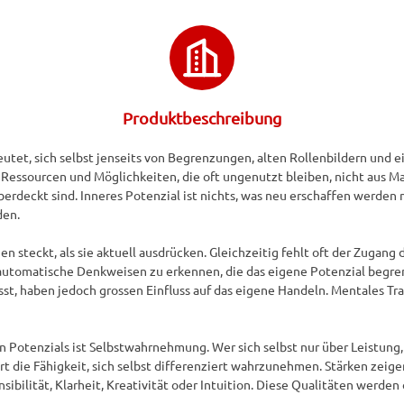
Produktbeschreibung
utet, sich selbst jenseits von Begrenzungen, alten Rollenbildern und
 Ressourcen und Möglichkeiten, die oft ungenutzt bleiben, nicht aus Ma
deckt sind. Inneres Potenzial ist nichts, was neu erschaffen werden mu
en.

n steckt, als sie aktuell ausdrücken. Gleichzeitig fehlt oft der Zugang 
 automatische Denkweisen zu erkennen, die das eigene Potenzial begrenz
usst, haben jedoch grossen Einfluss auf das eigene Handeln. Mentales Tr
n Potenzials ist Selbstwahrnehmung. Wer sich selbst nur über Leistung,
rt die Fähigkeit, sich selbst differenziert wahrzunehmen. Stärken zeigen
ibilität, Klarheit, Kreativität oder Intuition. Diese Qualitäten werden 