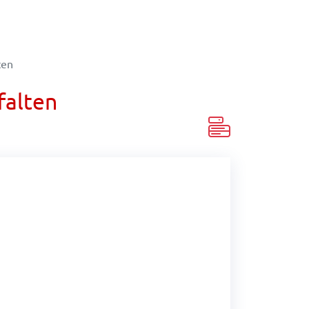
ten
falten