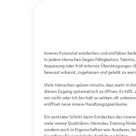
Inneres Potenzial entdecken und entfalten bede
In jedem Menschen liegen Fähigkeiten, Talente,
Anpassung oder früh erlernte Überzeugungen über
bewusst erkannt, zugelassen und gelebt zu werd
Viele Menschen spüren intuitiv, dass mehr in ihne
diesen Zugang systematisch zu öffnen. Es hilft,
mir nicht oder Ich bin halt so wirken oft unbew
eröffnet neue innere Handlungsspielräume.

Ein zentraler Schritt beim Entdecken des innere
viele innere Qualitäten. Mentales Training förde
sondern auch in Eigenschaften wie Ausdauer, Sens
Grundlage für persönliche Entfaltung bilden.
