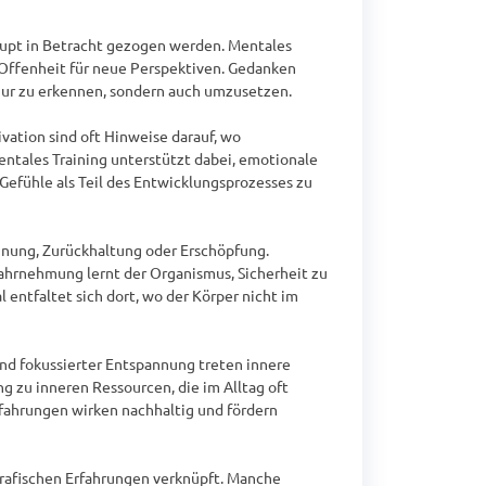
upt in Betracht gezogen werden. Mentales 
 Offenheit für neue Perspektiven. Gedanken 
 nur zu erkennen, sondern auch umzusetzen.

tion sind oft Hinweise darauf, wo 
ntales Training unterstützt dabei, emotionale 
efühle als Teil des Entwicklungsprozesses zu 
nnung, Zurückhaltung oder Erschöpfung. 
hrnehmung lernt der Organismus, Sicherheit zu 
entfaltet sich dort, wo der Körper nicht im 
nd fokussierter Entspannung treten innere 
zu inneren Ressourcen, die im Alltag oft 
rfahrungen wirken nachhaltig und fördern 
grafischen Erfahrungen verknüpft. Manche 