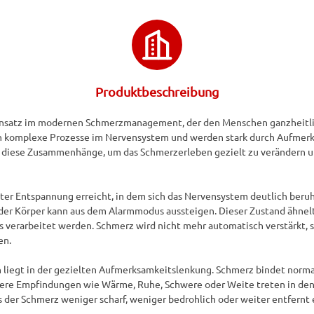
Produktbeschreibung
Ansatz im modernen Schmerzmanagement, der den Menschen ganzheitlich 
 komplexe Prozesse im Nervensystem und werden stark durch Aufmerksa
 diese Zusammenhänge, um das Schmerzerleben gezielt zu verändern u
erter Entspannung erreicht, in dem sich das Nervensystem deutlich beruh
 der Körper kann aus dem Alarmmodus aussteigen. Dieser Zustand ähnel
s verarbeitet werden. Schmerz wird nicht mehr automatisch verstärkt, s
n.

n liegt in der gezielten Aufmerksamkeitslenkung. Schmerz bindet norm
dere Empfindungen wie Wärme, Ruhe, Schwere oder Weite treten in den 
 der Schmerz weniger scharf, weniger bedrohlich oder weiter entfernt e