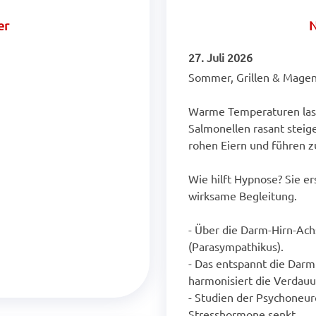
er
N
27. Juli 2026
Sommer, Grillen & Magen
Warme Temperaturen lass
Salmonellen rasant steigen
rohen Eiern und führen z
Wie hilft Hypnose? Sie er
wirksame Begleitung.
- Über die Darm-Hirn-Ach
(Parasympathikus).
- Das entspannt die Darm
harmonisiert die Verdauu
- Studien der Psychoneur
Stresshormone senkt