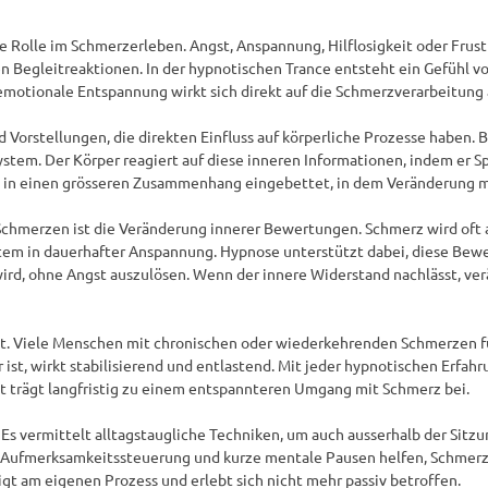
 Rolle im Schmerzerleben. Angst, Anspannung, Hilflosigkeit oder Frust
 Begleitreaktionen. In der hypnotischen Trance entsteht ein Gefühl von 
 emotionale Entspannung wirkt sich direkt auf die Schmerzverarbeitung 
Vorstellungen, die direkten Einfluss auf körperliche Prozesse haben. B
stem. Der Körper reagiert auf diese inneren Informationen, indem er S
rn in einen grösseren Zusammenhang eingebettet, in dem Veränderung mög
chmerzen ist die Veränderung innerer Bewertungen. Schmerz wird oft al
em in dauerhafter Anspannung. Hypnose unterstützt dabei, diese Bewert
 ohne Angst auszulösen. Wenn der innere Widerstand nachlässt, verän
t. Viele Menschen mit chronischen oder wiederkehrenden Schmerzen füh
 ist, wirkt stabilisierend und entlastend. Mit jeder hypnotischen Erfahr
it trägt langfristig zu einem entspannteren Umgang mit Schmerz bei.

 Es vermittelt alltagstaugliche Techniken, um auch ausserhalb der Sitz
ufmerksamkeitssteuerung und kurze mentale Pausen helfen, Schmerzsp
gt am eigenen Prozess und erlebt sich nicht mehr passiv betroffen.
