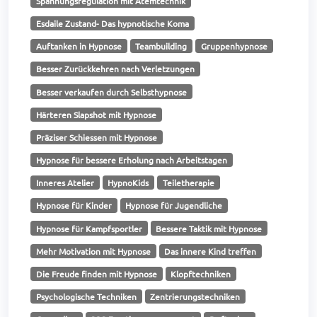
Spannungsregulation mit Atemtechnik
Esdaile Zustand- Das hypnotische Koma
Auftanken in Hypnose
Teambuilding
Gruppenhypnose
Besser Zurückkehren nach Verletzungen
Besser verkaufen durch Selbsthypnose
Härteren Slapshot mit Hypnose
Präziser Schiessen mit Hypnose
Hypnose für bessere Erholung nach Arbeitstagen
Inneres Atelier
HypnoKids
Teiletherapie
Hypnose für Kinder
Hypnose für Jugendliche
Hypnose für Kampfsportler
Bessere Taktik mit Hypnose
Mehr Motivation mit Hypnose
Das innere Kind treffen
Die Freude finden mit Hypnose
Klopftechniken
Psychologische Techniken
Zentrierungstechniken