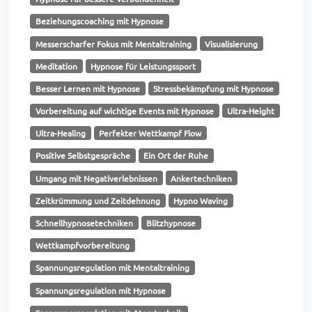
Beziehungscoaching mit Hypnose
Messerscharfer Fokus mit Mentaltraining
Visualisierung
Meditation
Hypnose für Leistungssport
Besser Lernen mit Hypnose
Stressbekämpfung mit Hypnose
Vorbereitung auf wichtige Events mit Hypnose
Ultra-Height
Ultra-Healing
Perfekter Wettkampf Flow
Positive Selbstgespräche
Ein Ort der Ruhe
Umgang mit Negativerlebnissen
Ankertechniken
Zeitkrümmung und Zeitdehnung
Hypno Waving
Schnellhypnosetechniken
Blitzhypnose
Wettkampfvorbereitung
Spannungsregulation mit Mentaltraining
Spannungsregulation mit Hypnose