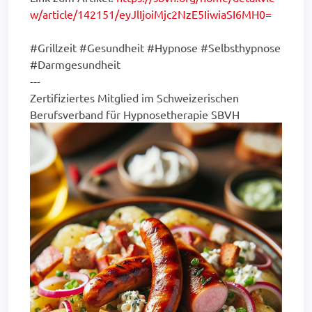
w/article/142151/eyJlIjoiMjc2NzE5IiwiaSI6MH0=
#Grillzeit #Gesundheit #Hypnose #Selbsthypnose
#Darmgesundheit
---
Zertifiziertes Mitglied im Schweizerischen
Berufsverband für Hypnosetherapie SBVH