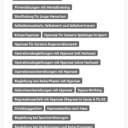
Firmenlösungen mit Mentaltraining
Sinnfindung für junge Menschen
Selbstbewusstsein, Selbstwert und Selbstvertrauen
Körperhypnose
Hypnose für bessere Spielzüge im Sport
Hypnose für kürzere Regenerationszeit
Operationsbegleitungen mit Hypnose (mit Narkose)
Operationsbegleitungen mit Hypnose (ohne Narkose)
Operationsvorbereitungen mit Hypnose
Begleitung von Reha-Phasen mit Hypnose
Geburtsvorbereitungen mit Hypnose
Hypno-Birthing
Regressionsarbeit mit Hypnose (Regress to Cause & Fix it!)
Direktsuggestion
Hypnoseaudios nach Mass
Begleitung bei Sportverletzungen
Begleitung bei Verletzungen und Reha Prozessen