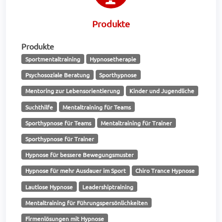
Produkte
Produkte
Sportmentaltraining
Hypnosetherapie
Psychosoziale Beratung
Sporthypnose
Mentoring zur Lebensorientierung
Kinder und Jugendliche
Suchthilfe
Mentaltraining für Teams
Sporthypnose für Teams
Mentaltraining für Trainer
Sporthypnose für Trainer
Hypnose für bessere Bewegungsmuster
Hypnose für mehr Ausdauer im Sport
Chiro Trance Hypnose
Lautlose Hypnose
Leadershiptraining
Mentaltraining für Führungspersönlichkeiten
Firmenlösungen mit Hypnose