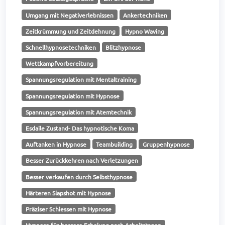
Umgang mit Negativerlebnissen
Ankertechniken
Zeitkrümmung und Zeitdehnung
Hypno Waving
Schnellhypnosetechniken
Blitzhypnose
Wettkampfvorbereitung
Spannungsregulation mit Mentaltraining
Spannungsregulation mit Hypnose
Spannungsregulation mit Atemtechnik
Esdaile Zustand- Das hypnotische Koma
Auftanken in Hypnose
Teambuilding
Gruppenhypnose
Besser Zurückkehren nach Verletzungen
Besser verkaufen durch Selbsthypnose
Härteren Slapshot mit Hypnose
Präziser Schiessen mit Hypnose