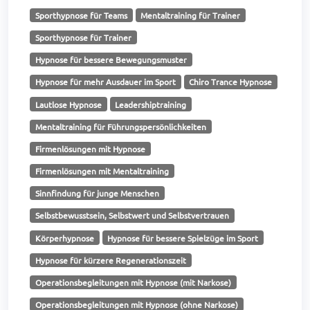
Sporthypnose für Teams
Mentaltraining für Trainer
Sporthypnose für Trainer
Hypnose für bessere Bewegungsmuster
Hypnose für mehr Ausdauer im Sport
Chiro Trance Hypnose
Lautlose Hypnose
Leadershiptraining
Mentaltraining für Führungspersönlichkeiten
Firmenlösungen mit Hypnose
Firmenlösungen mit Mentaltraining
Sinnfindung für junge Menschen
Selbstbewusstsein, Selbstwert und Selbstvertrauen
Körperhypnose
Hypnose für bessere Spielzüge im Sport
Hypnose für kürzere Regenerationszeit
Operationsbegleitungen mit Hypnose (mit Narkose)
Operationsbegleitungen mit Hypnose (ohne Narkose)