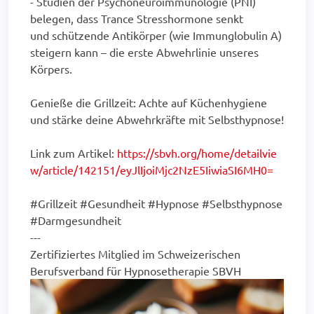
- Studien der Psychoneuroimmunologie (PNI)
belegen, dass Trance Stresshormone senkt
und schützende Antikörper (wie Immunglobulin A)
steigern kann – die erste Abwehrlinie unseres
Körpers.
Genieße die Grillzeit: Achte auf Küchenhygiene
und stärke deine Abwehrkräfte mit Selbsthypnose!
Link zum Artikel:
https://sbvh.org/home/detailvie
w/article/142151/eyJlIjoiMjc2NzE5IiwiaSI6MH0=
#Grillzeit #Gesundheit #Hypnose #Selbsthypnose
#Darmgesundheit
---
Zertifiziertes Mitglied im Schweizerischen
Berufsverband für Hypnosetherapie SBVH