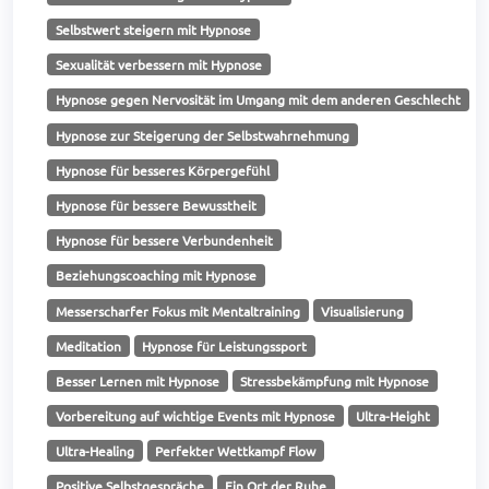
Selbstwert steigern mit Hypnose
Sexualität verbessern mit Hypnose
Hypnose gegen Nervosität im Umgang mit dem anderen Geschlecht
Hypnose zur Steigerung der Selbstwahrnehmung
Hypnose für besseres Körpergefühl
Hypnose für bessere Bewusstheit
Hypnose für bessere Verbundenheit
Beziehungscoaching mit Hypnose
Messerscharfer Fokus mit Mentaltraining
Visualisierung
Meditation
Hypnose für Leistungssport
Besser Lernen mit Hypnose
Stressbekämpfung mit Hypnose
Vorbereitung auf wichtige Events mit Hypnose
Ultra-Height
Ultra-Healing
Perfekter Wettkampf Flow
Positive Selbstgespräche
Ein Ort der Ruhe