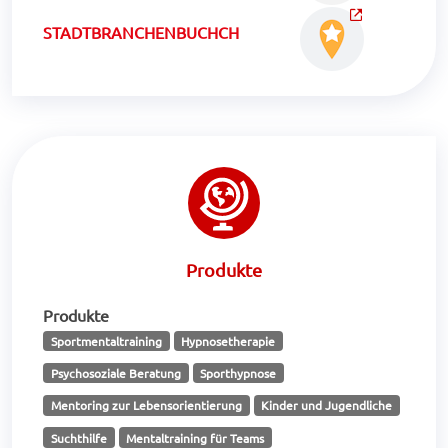
STADTBRANCHENBUCHCH
Produkte
Produkte
Sportmentaltraining
Hypnosetherapie
Psychosoziale Beratung
Sporthypnose
Mentoring zur Lebensorientierung
Kinder und Jugendliche
Suchthilfe
Mentaltraining für Teams