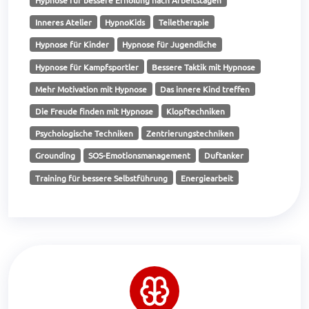
Hypnose für bessere Erholung nach Arbeitstagen
Inneres Atelier
HypnoKids
Teiletherapie
Hypnose für Kinder
Hypnose für Jugendliche
Hypnose für Kampfsportler
Bessere Taktik mit Hypnose
Mehr Motivation mit Hypnose
Das innere Kind treffen
Die Freude finden mit Hypnose
Klopftechniken
Psychologische Techniken
Zentrierungstechniken
Grounding
SOS-Emotionsmanagement
Duftanker
Training für bessere Selbstführung
Energiearbeit