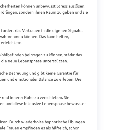
cherheiten können unbewusst Stress auslösen. 
erdrängen, sondern ihnen Raum zu geben und sie 
rdert das Vertrauen in die eigenen Signale. 
r wahrnehmen können. Das kann helfen, 
rleichtern.

ohlbefinden beitragen zu können, stärkt das 
 die neue Lebensphase unterstützen.

sche Betreuung und gibt keine Garantie für 
uen und emotionaler Balance zu erleben. Die 
und innerer Ruhe zu verschieben. Sie 
ben und diese intensive Lebensphase bewusster 
eiten. Durch wiederholte hypnotische Übungen 
le Frauen empfinden es als hilfreich, schon 