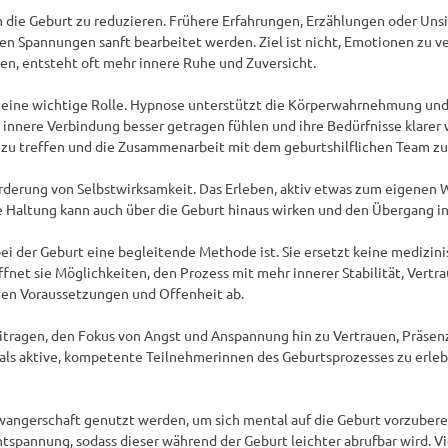
die Geburt zu reduzieren. Frühere Erfahrungen, Erzählungen oder Unsi
en Spannungen sanft bearbeitet werden. Ziel ist nicht, Emotionen zu v
ren, entsteht oft mehr innere Ruhe und Zuversicht.

eine wichtige Rolle. Hypnose unterstützt die Körperwahrnehmung und fö
se innere Verbindung besser getragen fühlen und ihre Bedürfnisse klare
u treffen und die Zusammenarbeit mit dem geburtshilflichen Team zu e
örderung von Selbstwirksamkeit. Das Erleben, aktiv etwas zum eigenen W
 Haltung kann auch über die Geburt hinaus wirken und den Übergang in
bei der Geburt eine begleitende Methode ist. Sie ersetzt keine medizini
net sie Möglichkeiten, den Prozess mit mehr innerer Stabilität, Vertra
hen Voraussetzungen und Offenheit ab.

tragen, den Fokus von Angst und Anspannung hin zu Vertrauen, Präsenz 
 als aktive, kompetente Teilnehmerinnen des Geburtsprozesses zu erle
hwangerschaft genutzt werden, um sich mental auf die Geburt vorzuber
tspannung, sodass dieser während der Geburt leichter abrufbar wird. Vie