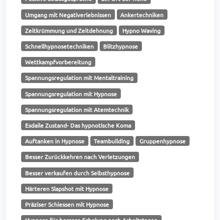
Umgang mit Negativerlebnissen
Ankertechniken
Zeitkrümmung und Zeitdehnung
Hypno Waving
Schnellhypnosetechniken
Blitzhypnose
Wettkampfvorbereitung
Spannungsregulation mit Mentaltraining
Spannungsregulation mit Hypnose
Spannungsregulation mit Atemtechnik
Esdaile Zustand- Das hypnotische Koma
Auftanken in Hypnose
Teambuilding
Gruppenhypnose
Besser Zurückkehren nach Verletzungen
Besser verkaufen durch Selbsthypnose
Härteren Slapshot mit Hypnose
Präziser Schiessen mit Hypnose