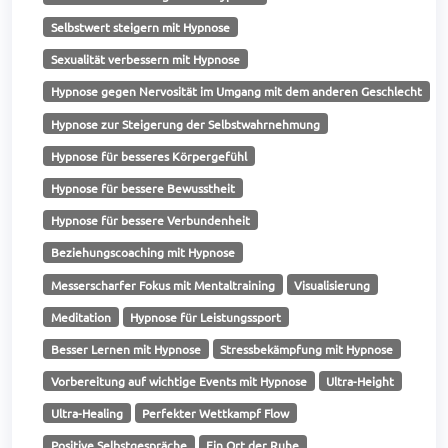
Selbstwert steigern mit Hypnose
Sexualität verbessern mit Hypnose
Hypnose gegen Nervosität im Umgang mit dem anderen Geschlecht
Hypnose zur Steigerung der Selbstwahrnehmung
Hypnose für besseres Körpergefühl
Hypnose für bessere Bewusstheit
Hypnose für bessere Verbundenheit
Beziehungscoaching mit Hypnose
Messerscharfer Fokus mit Mentaltraining
Visualisierung
Meditation
Hypnose für Leistungssport
Besser Lernen mit Hypnose
Stressbekämpfung mit Hypnose
Vorbereitung auf wichtige Events mit Hypnose
Ultra-Height
Ultra-Healing
Perfekter Wettkampf Flow
Positive Selbstgespräche
Ein Ort der Ruhe