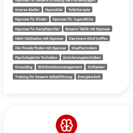
Hypnose für bessere Erholung nach Arbeitstagen
Inneres Atelier
HypnoKids
Teiletherapie
Hypnose für Kinder
Hypnose für Jugendliche
Hypnose für Kampfsportler
Bessere Taktik mit Hypnose
Mehr Motivation mit Hypnose
Das innere Kind treffen
Die Freude finden mit Hypnose
Klopftechniken
Psychologische Techniken
Zentrierungstechniken
Grounding
SOS-Emotionsmanagement
Duftanker
Training für bessere Selbstführung
Energiearbeit