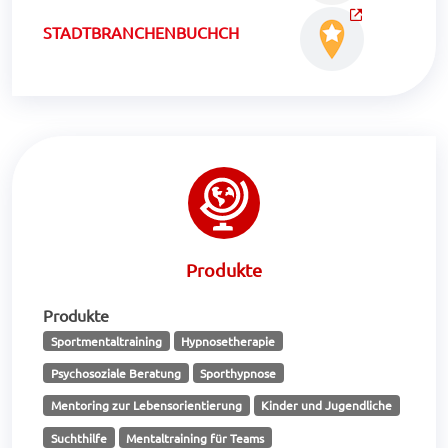
STADTBRANCHENBUCHCH
Produkte
Produkte
Sportmentaltraining
Hypnosetherapie
Psychosoziale Beratung
Sporthypnose
Mentoring zur Lebensorientierung
Kinder und Jugendliche
Suchthilfe
Mentaltraining für Teams