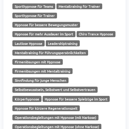
Sporthypnose für Teams
Mentaltraining für Trainer
Sporthypnose für Trainer
Hypnose für bessere Bewegungsmuster
Hypnose für mehr Ausdauer im Sport
Chiro Trance Hypnose
Lautlose Hypnose
Leadershiptraining
Mentaltraining für Führungspersönlichkeiten
Firmenlösungen mit Hypnose
Firmenlösungen mit Mentaltraining
Sinnfindung für junge Menschen
Selbstbewusstsein, Selbstwert und Selbstvertrauen
Körperhypnose
Hypnose für bessere Spielzüge im Sport
Hypnose für kürzere Regenerationszeit
Operationsbegleitungen mit Hypnose (mit Narkose)
Operationsbegleitungen mit Hypnose (ohne Narkose)