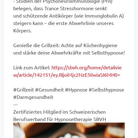
- Studien der Psychoneuroimmunologie (PNI)
belegen, dass Trance Stresshormone senkt
und schützende Antikörper (wie Immunglobulin A)
steigern kann – die erste Abwehrlinie unseres
Körpers.
Genieße die Grillzeit: Achte auf Küchenhygiene
und stärke deine Abwehrkräfte mit Selbsthypnose!
Link zum Artikel:
https://sbvh.org/home/detailvie
w/article/142151/eyJlIjoiMjc2NzE5IiwiaSI6MH0=
#Grillzeit #Gesundheit #Hypnose #Selbsthypnose
#Darmgesundheit
---
Zertifiziertes Mitglied im Schweizerischen
Berufsverband für Hypnosetherapie SBVH