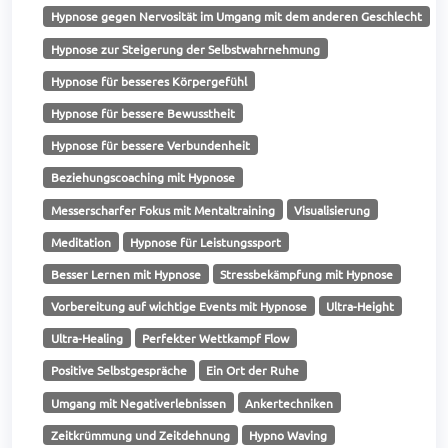
Hypnose gegen Nervosität im Umgang mit dem anderen Geschlecht
Hypnose zur Steigerung der Selbstwahrnehmung
Hypnose für besseres Körpergefühl
Hypnose für bessere Bewusstheit
Hypnose für bessere Verbundenheit
Beziehungscoaching mit Hypnose
Messerscharfer Fokus mit Mentaltraining
Visualisierung
Meditation
Hypnose für Leistungssport
Besser Lernen mit Hypnose
Stressbekämpfung mit Hypnose
Vorbereitung auf wichtige Events mit Hypnose
Ultra-Height
Ultra-Healing
Perfekter Wettkampf Flow
Positive Selbstgespräche
Ein Ort der Ruhe
Umgang mit Negativerlebnissen
Ankertechniken
Zeitkrümmung und Zeitdehnung
Hypno Waving