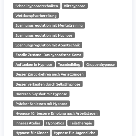
Schnellhypnosetechniken
Blitzhypnose
Wettkampfvorbereitung
Spannungsregulation mit Mentaltraining
Spannungsregulation mit Hypnose
Spannungsregulation mit Atemtechnik
Esdaile Zustand- Das hypnotische Koma
Auftanken in Hypnose
Teambuilding
Gruppenhypnose
Besser Zurückkehren nach Verletzungen
Besser verkaufen durch Selbsthypnose
Härteren Slapshot mit Hypnose
Präziser Schiessen mit Hypnose
Hypnose für bessere Erholung nach Arbeitstagen
Inneres Atelier
HypnoKids
Teiletherapie
Hypnose für Kinder
Hypnose für Jugendliche