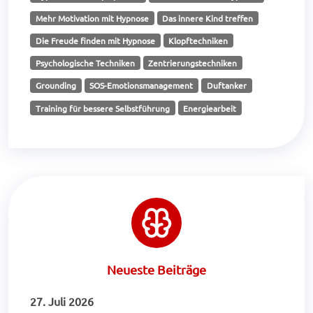
Mehr Motivation mit Hypnose
Das innere Kind treffen
Die Freude finden mit Hypnose
Klopftechniken
Psychologische Techniken
Zentrierungstechniken
Grounding
SOS-Emotionsmanagement
Duftanker
Training für bessere Selbstführung
Energiearbeit
Neueste Beiträge
27. Juli 2026