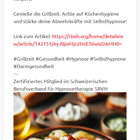
Genieße die Grillzeit: Achte auf Küchenhygiene
und stärke deine Abwehrkräfte mit Selbsthypnose!
Link zum Artikel:
https://sbvh.org/home/detailvie
w/article/142151/eyJlIjoiMjc2NzE5IiwiaSI6MH0=
#Grillzeit #Gesundheit #Hypnose #Selbsthypnose
#Darmgesundheit
---
Zertifiziertes Mitglied im Schweizerischen
Berufsverband für Hypnosetherapie SBVH