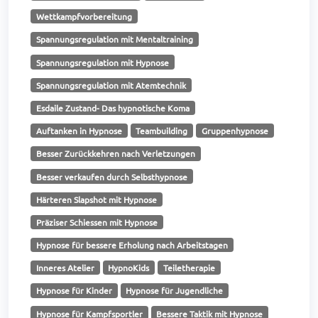
Wettkampfvorbereitung
Spannungsregulation mit Mentaltraining
Spannungsregulation mit Hypnose
Spannungsregulation mit Atemtechnik
Esdaile Zustand- Das hypnotische Koma
Auftanken in Hypnose
Teambuilding
Gruppenhypnose
Besser Zurückkehren nach Verletzungen
Besser verkaufen durch Selbsthypnose
Härteren Slapshot mit Hypnose
Präziser Schiessen mit Hypnose
Hypnose für bessere Erholung nach Arbeitstagen
Inneres Atelier
HypnoKids
Teiletherapie
Hypnose für Kinder
Hypnose für Jugendliche
Hypnose für Kampfsportler
Bessere Taktik mit Hypnose