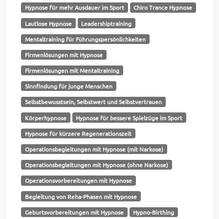
Hypnose für mehr Ausdauer im Sport
Chiro Trance Hypnose
Lautlose Hypnose
Leadershiptraining
Mentaltraining für Führungspersönlichkeiten
Firmenlösungen mit Hypnose
Firmenlösungen mit Mentaltraining
Sinnfindung für junge Menschen
Selbstbewusstsein, Selbstwert und Selbstvertrauen
Körperhypnose
Hypnose für bessere Spielzüge im Sport
Hypnose für kürzere Regenerationszeit
Operationsbegleitungen mit Hypnose (mit Narkose)
Operationsbegleitungen mit Hypnose (ohne Narkose)
Operationsvorbereitungen mit Hypnose
Begleitung von Reha-Phasen mit Hypnose
Geburtsvorbereitungen mit Hypnose
Hypno-Birthing