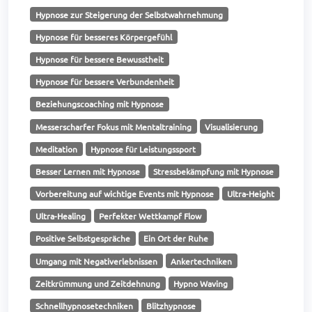
Hypnose zur Steigerung der Selbstwahrnehmung
Hypnose für besseres Körpergefühl
Hypnose für bessere Bewusstheit
Hypnose für bessere Verbundenheit
Beziehungscoaching mit Hypnose
Messerscharfer Fokus mit Mentaltraining
Visualisierung
Meditation
Hypnose für Leistungssport
Besser Lernen mit Hypnose
Stressbekämpfung mit Hypnose
Vorbereitung auf wichtige Events mit Hypnose
Ultra-Height
Ultra-Healing
Perfekter Wettkampf Flow
Positive Selbstgespräche
Ein Ort der Ruhe
Umgang mit Negativerlebnissen
Ankertechniken
Zeitkrümmung und Zeitdehnung
Hypno Waving
Schnellhypnosetechniken
Blitzhypnose