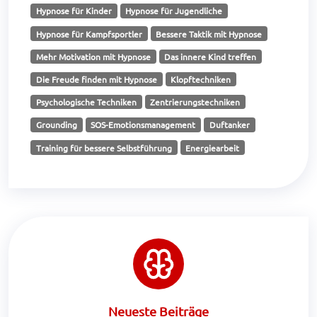
Hypnose für Kinder
Hypnose für Jugendliche
Hypnose für Kampfsportler
Bessere Taktik mit Hypnose
Mehr Motivation mit Hypnose
Das innere Kind treffen
Die Freude finden mit Hypnose
Klopftechniken
Psychologische Techniken
Zentrierungstechniken
Grounding
SOS-Emotionsmanagement
Duftanker
Training für bessere Selbstführung
Energiearbeit
Neueste Beiträge