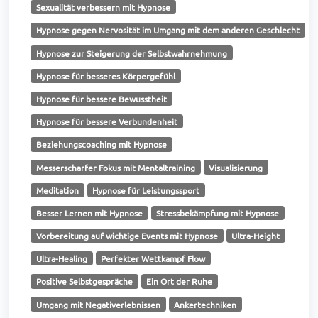
Sexualität verbessern mit Hypnose
Hypnose gegen Nervosität im Umgang mit dem anderen Geschlecht
Hypnose zur Steigerung der Selbstwahrnehmung
Hypnose für besseres Körpergefühl
Hypnose für bessere Bewusstheit
Hypnose für bessere Verbundenheit
Beziehungscoaching mit Hypnose
Messerscharfer Fokus mit Mentaltraining
Visualisierung
Meditation
Hypnose für Leistungssport
Besser Lernen mit Hypnose
Stressbekämpfung mit Hypnose
Vorbereitung auf wichtige Events mit Hypnose
Ultra-Height
Ultra-Healing
Perfekter Wettkampf Flow
Positive Selbstgespräche
Ein Ort der Ruhe
Umgang mit Negativerlebnissen
Ankertechniken