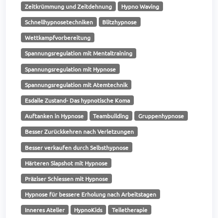
Zeitkrümmung und Zeitdehnung
Hypno Waving
Schnellhypnosetechniken
Blitzhypnose
Wettkampfvorbereitung
Spannungsregulation mit Mentaltraining
Spannungsregulation mit Hypnose
Spannungsregulation mit Atemtechnik
Esdaile Zustand- Das hypnotische Koma
Auftanken in Hypnose
Teambuilding
Gruppenhypnose
Besser Zurückkehren nach Verletzungen
Besser verkaufen durch Selbsthypnose
Härteren Slapshot mit Hypnose
Präziser Schiessen mit Hypnose
Hypnose für bessere Erholung nach Arbeitstagen
Inneres Atelier
HypnoKids
Teiletherapie