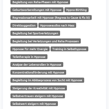
Begleitung von Reha-Phasen mit Hypnose
Geburtsvorbereitungen mit Hypnose
Hypno-Birthing
Regressionsarbeit mit Hypnose (Regress to Cause & Fix it!)
Direktsuggestion
Hypnoseaudios nach Mass
Begleitung bei Sportverletzungen
Begleitung bei Verletzungen und Reha Prozessen
Hypnose für mehr Energie
Training in Selbsthypnose
Teiletherapie in Hypnose
Analyse der Lebensrollen in Hypnose
Konzentrationsförderung mit Hypnose
Begleitung im Ablöseprozess von Sucht mit Hypnose
Steigerung der Kreativität mit Hypnose
Selbstvertrauen steigern mit Hypnose
Selbstwert steigern mit Hypnose