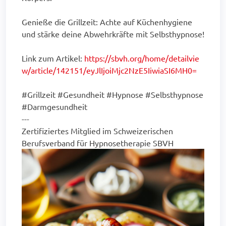
Genieße die Grillzeit: Achte auf Küchenhygiene
und stärke deine Abwehrkräfte mit Selbsthypnose!
Link zum Artikel:
https://sbvh.org/home/detailvie
w/article/142151/eyJlIjoiMjc2NzE5IiwiaSI6MH0=
#Grillzeit #Gesundheit #Hypnose #Selbsthypnose
#Darmgesundheit
---
Zertifiziertes Mitglied im Schweizerischen
Berufsverband für Hypnosetherapie SBVH