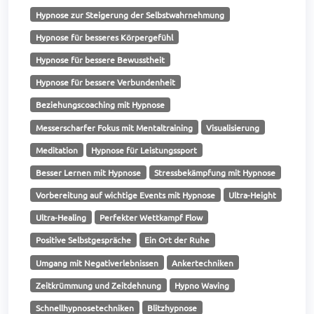
Hypnose zur Steigerung der Selbstwahrnehmung
Hypnose für besseres Körpergefühl
Hypnose für bessere Bewusstheit
Hypnose für bessere Verbundenheit
Beziehungscoaching mit Hypnose
Messerscharfer Fokus mit Mentaltraining
Visualisierung
Meditation
Hypnose für Leistungssport
Besser Lernen mit Hypnose
Stressbekämpfung mit Hypnose
Vorbereitung auf wichtige Events mit Hypnose
Ultra-Height
Ultra-Healing
Perfekter Wettkampf Flow
Positive Selbstgespräche
Ein Ort der Ruhe
Umgang mit Negativerlebnissen
Ankertechniken
Zeitkrümmung und Zeitdehnung
Hypno Waving
Schnellhypnosetechniken
Blitzhypnose