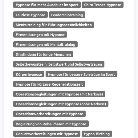
Hypnose für mehr Ausdauer im Sport
Chiro Trance Hypnose
Lautlose Hypnose
Leadershiptraining
Mentaltraining für Führungspersönlichkeiten
Firmenlösungen mit Hypnose
Firmenlösungen mit Mentaltraining
Sinnfindung für junge Menschen
Selbstbewusstsein, Selbstwert und Selbstvertrauen
Körperhypnose
Hypnose für bessere Spielzüge im Sport
Hypnose für kürzere Regenerationszeit
Operationsbegleitungen mit Hypnose (mit Narkose)
Operationsbegleitungen mit Hypnose (ohne Narkose)
Operationsvorbereitungen mit Hypnose
Begleitung von Reha-Phasen mit Hypnose
Geburtsvorbereitungen mit Hypnose
Hypno-Birthing