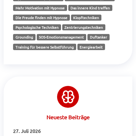
Mehr Motivation mit Hypnose
Das innere Kind treffen
Die Freude finden mit Hypnose
Klopftechniken
Psychologische Techniken
Zentrierungstechniken
Grounding
SOS-Emotionsmanagement
Duftanker
Training für bessere Selbstführung
Energiearbeit
Neueste Beiträge
27. Juli 2026