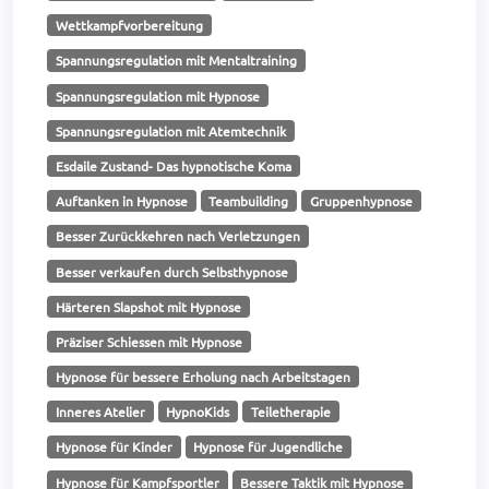
Wettkampfvorbereitung
Spannungsregulation mit Mentaltraining
Spannungsregulation mit Hypnose
Spannungsregulation mit Atemtechnik
Esdaile Zustand- Das hypnotische Koma
Auftanken in Hypnose
Teambuilding
Gruppenhypnose
Besser Zurückkehren nach Verletzungen
Besser verkaufen durch Selbsthypnose
Härteren Slapshot mit Hypnose
Präziser Schiessen mit Hypnose
Hypnose für bessere Erholung nach Arbeitstagen
Inneres Atelier
HypnoKids
Teiletherapie
Hypnose für Kinder
Hypnose für Jugendliche
Hypnose für Kampfsportler
Bessere Taktik mit Hypnose