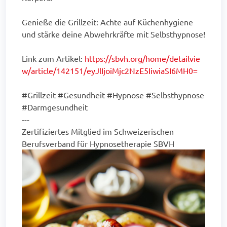
Genieße die Grillzeit: Achte auf Küchenhygiene
und stärke deine Abwehrkräfte mit Selbsthypnose!
Link zum Artikel:
https://sbvh.org/home/detailvie
w/article/142151/eyJlIjoiMjc2NzE5IiwiaSI6MH0=
#Grillzeit #Gesundheit #Hypnose #Selbsthypnose
#Darmgesundheit
---
Zertifiziertes Mitglied im Schweizerischen
Berufsverband für Hypnosetherapie SBVH