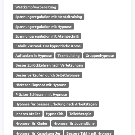
Wettkampfvorbereitung
Spannungsregulation mit Mentaltraining
Spannungsregulation mit Hypnose
Spannungsregulation mit Atemtechnik
Esdaile Zustand- Das hypnotische Koma
Auftanken in Hypnose
Teambuilding
Gruppenhypnose
Besser Zurückkehren nach Verletzungen
Besser verkaufen durch Selbsthypnose
Härteren Slapshot mit Hypnose
Präziser Schiessen mit Hypnose
Hypnose für bessere Erholung nach Arbeitstagen
Inneres Atelier
HypnoKids
Teiletherapie
Hypnose für Kinder
Hypnose für Jugendliche
Hypnose für Kampfsportler
Bessere Taktik mit Hypnose