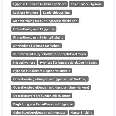
Hypnose für mehr Ausdauer im Sport
Chiro Trance Hypnose
Lautlose Hypnose
Leadershiptraining
Mentaltraining für Führungspersönlichkeiten
Firmenlösungen mit Hypnose
Firmenlösungen mit Mentaltraining
Sinnfindung für junge Menschen
Selbstbewusstsein, Selbstwert und Selbstvertrauen
Körperhypnose
Hypnose für bessere Spielzüge im Sport
Hypnose für kürzere Regenerationszeit
Operationsbegleitungen mit Hypnose (mit Narkose)
Operationsbegleitungen mit Hypnose (ohne Narkose)
Operationsvorbereitungen mit Hypnose
Begleitung von Reha-Phasen mit Hypnose
Geburtsvorbereitungen mit Hypnose
Hypno-Birthing