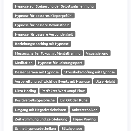
Hypnose zur Steigerung der Selbstwahrnehmung
Hypnose für besseres Körpergefühl
Hypnose für bessere Bewusstheit
Hypnose für bessere Verbundenheit
Beziehungscoaching mit Hypnose
Messerscharfer Fokus mit Mentaltraining
Visualisierung
Meditation
Hypnose für Leistungssport
Besser Lernen mit Hypnose
Stressbekämpfung mit Hypnose
Vorbereitung auf wichtige Events mit Hypnose
Ultra-Height
Ultra-Healing
Perfekter Wettkampf Flow
Positive Selbstgespräche
Ein Ort der Ruhe
Umgang mit Negativerlebnissen
Ankertechniken
Zeitkrümmung und Zeitdehnung
Hypno Waving
Schnellhypnosetechniken
Blitzhypnose