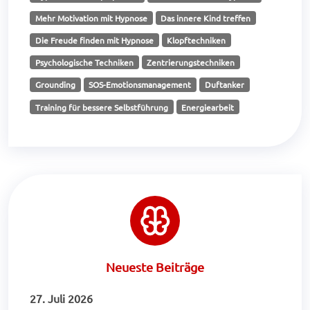
Mehr Motivation mit Hypnose
Das innere Kind treffen
Die Freude finden mit Hypnose
Klopftechniken
Psychologische Techniken
Zentrierungstechniken
Grounding
SOS-Emotionsmanagement
Duftanker
Training für bessere Selbstführung
Energiearbeit
Neueste Beiträge
27. Juli 2026