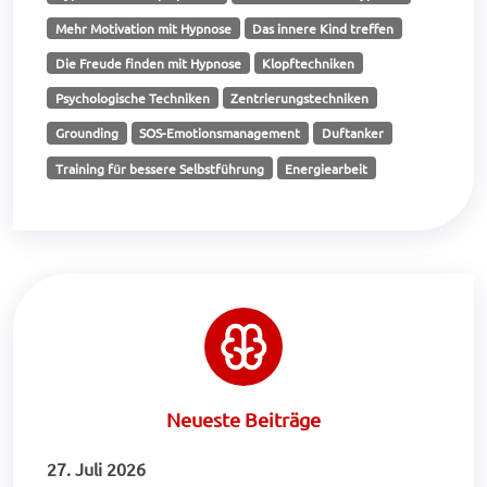
Mehr Motivation mit Hypnose
Das innere Kind treffen
Die Freude finden mit Hypnose
Klopftechniken
Psychologische Techniken
Zentrierungstechniken
Grounding
SOS-Emotionsmanagement
Duftanker
Training für bessere Selbstführung
Energiearbeit
Neueste Beiträge
27. Juli 2026