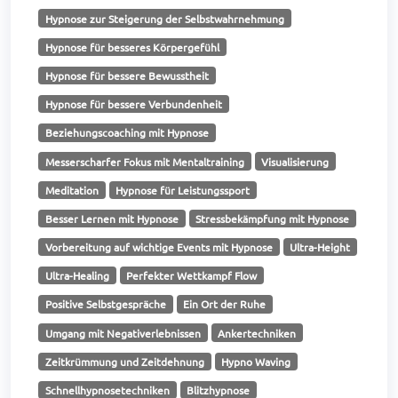
Hypnose zur Steigerung der Selbstwahrnehmung
Hypnose für besseres Körpergefühl
Hypnose für bessere Bewusstheit
Hypnose für bessere Verbundenheit
Beziehungscoaching mit Hypnose
Messerscharfer Fokus mit Mentaltraining
Visualisierung
Meditation
Hypnose für Leistungssport
Besser Lernen mit Hypnose
Stressbekämpfung mit Hypnose
Vorbereitung auf wichtige Events mit Hypnose
Ultra-Height
Ultra-Healing
Perfekter Wettkampf Flow
Positive Selbstgespräche
Ein Ort der Ruhe
Umgang mit Negativerlebnissen
Ankertechniken
Zeitkrümmung und Zeitdehnung
Hypno Waving
Schnellhypnosetechniken
Blitzhypnose