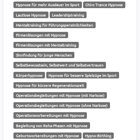
Hypnose für mehr Ausdauer im Sport
Chiro Trance Hypnose
Lautlose Hypnose
Leadershiptraining
Mentaltraining für Führungspersönlichkeiten
Firmenlösungen mit Hypnose
Firmenlösungen mit Mentaltraining
Sinnfindung für junge Menschen
Selbstbewusstsein, Selbstwert und Selbstvertrauen
Körperhypnose
Hypnose für bessere Spielzüge im Sport
Hypnose für kürzere Regenerationszeit
Operationsbegleitungen mit Hypnose (mit Narkose)
Operationsbegleitungen mit Hypnose (ohne Narkose)
Operationsvorbereitungen mit Hypnose
Begleitung von Reha-Phasen mit Hypnose
Geburtsvorbereitungen mit Hypnose
Hypno-Birthing