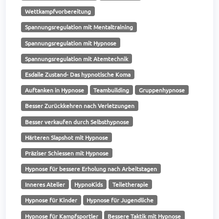
Wettkampfvorbereitung
Spannungsregulation mit Mentaltraining
Spannungsregulation mit Hypnose
Spannungsregulation mit Atemtechnik
Esdaile Zustand- Das hypnotische Koma
Auftanken in Hypnose
Teambuilding
Gruppenhypnose
Besser Zurückkehren nach Verletzungen
Besser verkaufen durch Selbsthypnose
Härteren Slapshot mit Hypnose
Präziser Schiessen mit Hypnose
Hypnose für bessere Erholung nach Arbeitstagen
Inneres Atelier
HypnoKids
Teiletherapie
Hypnose für Kinder
Hypnose für Jugendliche
Hypnose für Kampfsportler
Bessere Taktik mit Hypnose