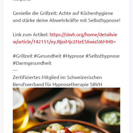
Genieße die Grillzeit: Achte auf Küchenhygiene
und stärke deine Abwehrkräfte mit Selbsthypnose!
Link zum Artikel:
https://sbvh.org/home/detailvie
w/article/142151/eyJlIjoiMjc2NzE5IiwiaSI6MH0=
#Grillzeit #Gesundheit #Hypnose #Selbsthypnose
#Darmgesundheit
---
Zertifiziertes Mitglied im Schweizerischen
Berufsverband für Hypnosetherapie SBVH