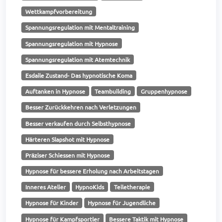
Wettkampfvorbereitung
Spannungsregulation mit Mentaltraining
Spannungsregulation mit Hypnose
Spannungsregulation mit Atemtechnik
Esdaile Zustand- Das hypnotische Koma
Auftanken in Hypnose
Teambuilding
Gruppenhypnose
Besser Zurückkehren nach Verletzungen
Besser verkaufen durch Selbsthypnose
Härteren Slapshot mit Hypnose
Präziser Schiessen mit Hypnose
Hypnose für bessere Erholung nach Arbeitstagen
Inneres Atelier
HypnoKids
Teiletherapie
Hypnose für Kinder
Hypnose für Jugendliche
Hypnose für Kampfsportler
Bessere Taktik mit Hypnose