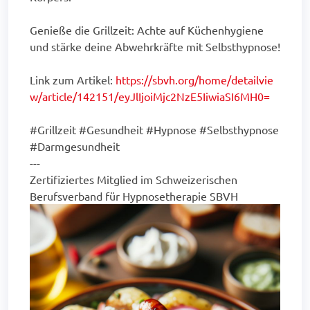
Genieße die Grillzeit: Achte auf Küchenhygiene
und stärke deine Abwehrkräfte mit Selbsthypnose!
Link zum Artikel:
https://sbvh.org/home/detailvie
w/article/142151/eyJlIjoiMjc2NzE5IiwiaSI6MH0=
#Grillzeit #Gesundheit #Hypnose #Selbsthypnose
#Darmgesundheit
---
Zertifiziertes Mitglied im Schweizerischen
Berufsverband für Hypnosetherapie SBVH