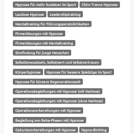
Hypnose für mehr Ausdauer im Sport
Chiro Trance Hypnose
Lautlose Hypnose
Leadershiptraining
Mentaltraining für Führungspersönlichkeiten
Firmenlösungen mit Hypnose
Firmenlösungen mit Mentaltraining
Sinnfindung für junge Menschen
Selbstbewusstsein, Selbstwert und Selbstvertrauen
Körperhypnose
Hypnose für bessere Spielzüge im Sport
Hypnose für kürzere Regenerationszeit
Operationsbegleitungen mit Hypnose (mit Narkose)
Operationsbegleitungen mit Hypnose (ohne Narkose)
Operationsvorbereitungen mit Hypnose
Begleitung von Reha-Phasen mit Hypnose
Geburtsvorbereitungen mit Hypnose
Hypno-Birthing