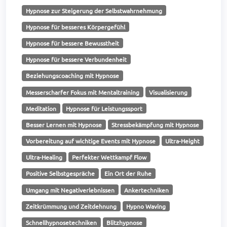
Hypnose zur Steigerung der Selbstwahrnehmung
Hypnose für besseres Körpergefühl
Hypnose für bessere Bewusstheit
Hypnose für bessere Verbundenheit
Beziehungscoaching mit Hypnose
Messerscharfer Fokus mit Mentaltraining
Visualisierung
Meditation
Hypnose für Leistungssport
Besser Lernen mit Hypnose
Stressbekämpfung mit Hypnose
Vorbereitung auf wichtige Events mit Hypnose
Ultra-Height
Ultra-Healing
Perfekter Wettkampf Flow
Positive Selbstgespräche
Ein Ort der Ruhe
Umgang mit Negativerlebnissen
Ankertechniken
Zeitkrümmung und Zeitdehnung
Hypno Waving
Schnellhypnosetechniken
Blitzhypnose