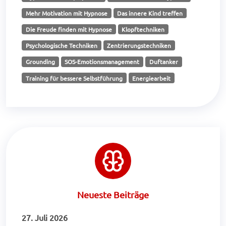
Mehr Motivation mit Hypnose
Das innere Kind treffen
Die Freude finden mit Hypnose
Klopftechniken
Psychologische Techniken
Zentrierungstechniken
Grounding
SOS-Emotionsmanagement
Duftanker
Training für bessere Selbstführung
Energiearbeit
Neueste Beiträge
27. Juli 2026