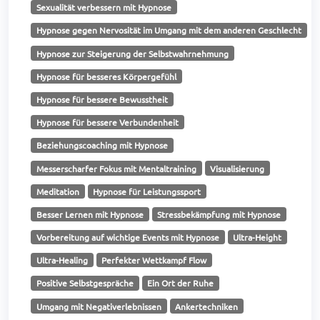
Sexualität verbessern mit Hypnose
Hypnose gegen Nervosität im Umgang mit dem anderen Geschlecht
Hypnose zur Steigerung der Selbstwahrnehmung
Hypnose für besseres Körpergefühl
Hypnose für bessere Bewusstheit
Hypnose für bessere Verbundenheit
Beziehungscoaching mit Hypnose
Messerscharfer Fokus mit Mentaltraining
Visualisierung
Meditation
Hypnose für Leistungssport
Besser Lernen mit Hypnose
Stressbekämpfung mit Hypnose
Vorbereitung auf wichtige Events mit Hypnose
Ultra-Height
Ultra-Healing
Perfekter Wettkampf Flow
Positive Selbstgespräche
Ein Ort der Ruhe
Umgang mit Negativerlebnissen
Ankertechniken