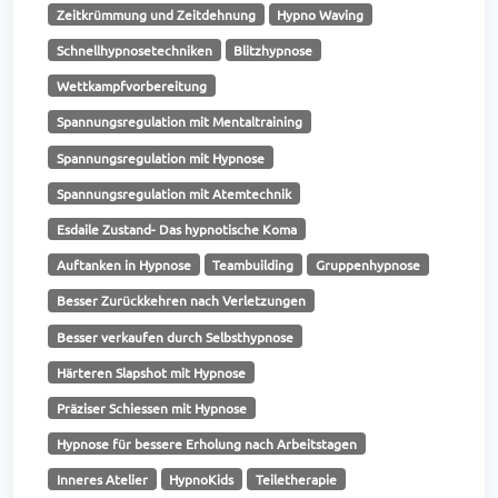
Zeitkrümmung und Zeitdehnung
Hypno Waving
Schnellhypnosetechniken
Blitzhypnose
Wettkampfvorbereitung
Spannungsregulation mit Mentaltraining
Spannungsregulation mit Hypnose
Spannungsregulation mit Atemtechnik
Esdaile Zustand- Das hypnotische Koma
Auftanken in Hypnose
Teambuilding
Gruppenhypnose
Besser Zurückkehren nach Verletzungen
Besser verkaufen durch Selbsthypnose
Härteren Slapshot mit Hypnose
Präziser Schiessen mit Hypnose
Hypnose für bessere Erholung nach Arbeitstagen
Inneres Atelier
HypnoKids
Teiletherapie