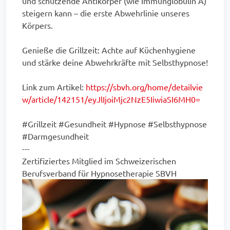
und schützende Antikörper (wie Immunglobulin A)
steigern kann – die erste Abwehrlinie unseres
Körpers.
Genieße die Grillzeit: Achte auf Küchenhygiene
und stärke deine Abwehrkräfte mit Selbsthypnose!
Link zum Artikel:
https://sbvh.org/home/detailvie
w/article/142151/eyJlIjoiMjc2NzE5IiwiaSI6MH0=
#Grillzeit #Gesundheit #Hypnose #Selbsthypnose
#Darmgesundheit
---
Zertifiziertes Mitglied im Schweizerischen
Berufsverband für Hypnosetherapie SBVH