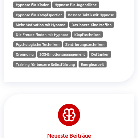
Hypnose für Kinder
Hypnose für Jugendliche
Hypnose für Kampfsportler
Bessere Taktik mit Hypnose
Mehr Motivation mit Hypnose
Das innere Kind treffen
Die Freude finden mit Hypnose
Klopftechniken
Psychologische Techniken
Zentrierungstechniken
Grounding
SOS-Emotionsmanagement
Duftanker
Training für bessere Selbstführung
Energiearbeit
Neueste Beiträge