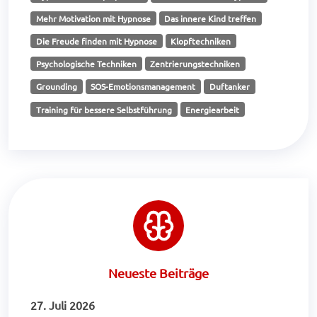
Mehr Motivation mit Hypnose
Das innere Kind treffen
Die Freude finden mit Hypnose
Klopftechniken
Psychologische Techniken
Zentrierungstechniken
Grounding
SOS-Emotionsmanagement
Duftanker
Training für bessere Selbstführung
Energiearbeit
Neueste Beiträge
27. Juli 2026