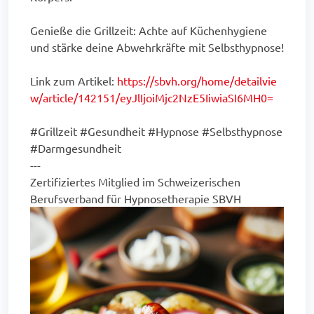
Genieße die Grillzeit: Achte auf Küchenhygiene
und stärke deine Abwehrkräfte mit Selbsthypnose!
Link zum Artikel:
https://sbvh.org/home/detailvie
w/article/142151/eyJlIjoiMjc2NzE5IiwiaSI6MH0=
#Grillzeit #Gesundheit #Hypnose #Selbsthypnose
#Darmgesundheit
---
Zertifiziertes Mitglied im Schweizerischen
Berufsverband für Hypnosetherapie SBVH