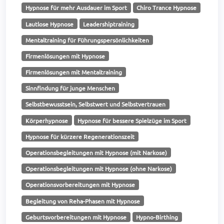
Hypnose für mehr Ausdauer im Sport
Chiro Trance Hypnose
Lautlose Hypnose
Leadershiptraining
Mentaltraining für Führungspersönlichkeiten
Firmenlösungen mit Hypnose
Firmenlösungen mit Mentaltraining
Sinnfindung für junge Menschen
Selbstbewusstsein, Selbstwert und Selbstvertrauen
Körperhypnose
Hypnose für bessere Spielzüge im Sport
Hypnose für kürzere Regenerationszeit
Operationsbegleitungen mit Hypnose (mit Narkose)
Operationsbegleitungen mit Hypnose (ohne Narkose)
Operationsvorbereitungen mit Hypnose
Begleitung von Reha-Phasen mit Hypnose
Geburtsvorbereitungen mit Hypnose
Hypno-Birthing