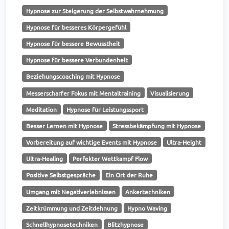
Hypnose zur Steigerung der Selbstwahrnehmung
Hypnose für besseres Körpergefühl
Hypnose für bessere Bewusstheit
Hypnose für bessere Verbundenheit
Beziehungscoaching mit Hypnose
Messerscharfer Fokus mit Mentaltraining
Visualisierung
Meditation
Hypnose für Leistungssport
Besser Lernen mit Hypnose
Stressbekämpfung mit Hypnose
Vorbereitung auf wichtige Events mit Hypnose
Ultra-Height
Ultra-Healing
Perfekter Wettkampf Flow
Positive Selbstgespräche
Ein Ort der Ruhe
Umgang mit Negativerlebnissen
Ankertechniken
Zeitkrümmung und Zeitdehnung
Hypno Waving
Schnellhypnosetechniken
Blitzhypnose