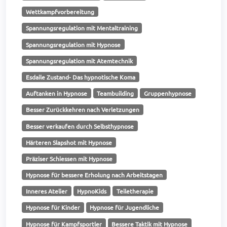
Wettkampfvorbereitung
Spannungsregulation mit Mentaltraining
Spannungsregulation mit Hypnose
Spannungsregulation mit Atemtechnik
Esdaile Zustand- Das hypnotische Koma
Auftanken in Hypnose
Teambuilding
Gruppenhypnose
Besser Zurückkehren nach Verletzungen
Besser verkaufen durch Selbsthypnose
Härteren Slapshot mit Hypnose
Präziser Schiessen mit Hypnose
Hypnose für bessere Erholung nach Arbeitstagen
Inneres Atelier
HypnoKids
Teiletherapie
Hypnose für Kinder
Hypnose für Jugendliche
Hypnose für Kampfsportler
Bessere Taktik mit Hypnose