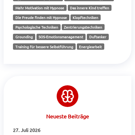
Mehr Motivation mit Hypnose
Das innere Kind treffen
Die Freude finden mit Hypnose
Klopftechniken
Psychologische Techniken
Zentrierungstechniken
Grounding
SOS-Emotionsmanagement
Duftanker
Training für bessere Selbstführung
Energiearbeit
Neueste Beiträge
27. Juli 2026