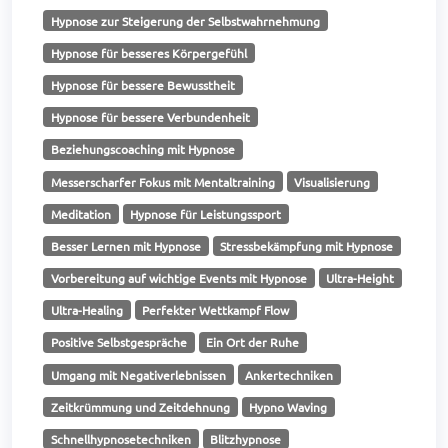
Hypnose zur Steigerung der Selbstwahrnehmung
Hypnose für besseres Körpergefühl
Hypnose für bessere Bewusstheit
Hypnose für bessere Verbundenheit
Beziehungscoaching mit Hypnose
Messerscharfer Fokus mit Mentaltraining
Visualisierung
Meditation
Hypnose für Leistungssport
Besser Lernen mit Hypnose
Stressbekämpfung mit Hypnose
Vorbereitung auf wichtige Events mit Hypnose
Ultra-Height
Ultra-Healing
Perfekter Wettkampf Flow
Positive Selbstgespräche
Ein Ort der Ruhe
Umgang mit Negativerlebnissen
Ankertechniken
Zeitkrümmung und Zeitdehnung
Hypno Waving
Schnellhypnosetechniken
Blitzhypnose