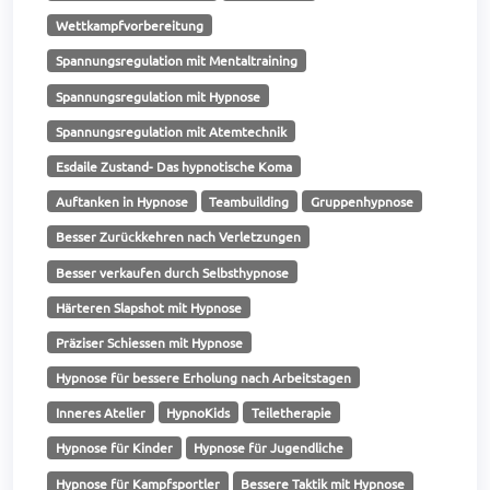
Wettkampfvorbereitung
Spannungsregulation mit Mentaltraining
Spannungsregulation mit Hypnose
Spannungsregulation mit Atemtechnik
Esdaile Zustand- Das hypnotische Koma
Auftanken in Hypnose
Teambuilding
Gruppenhypnose
Besser Zurückkehren nach Verletzungen
Besser verkaufen durch Selbsthypnose
Härteren Slapshot mit Hypnose
Präziser Schiessen mit Hypnose
Hypnose für bessere Erholung nach Arbeitstagen
Inneres Atelier
HypnoKids
Teiletherapie
Hypnose für Kinder
Hypnose für Jugendliche
Hypnose für Kampfsportler
Bessere Taktik mit Hypnose