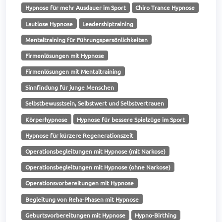
Hypnose für mehr Ausdauer im Sport
Chiro Trance Hypnose
Lautlose Hypnose
Leadershiptraining
Mentaltraining für Führungspersönlichkeiten
Firmenlösungen mit Hypnose
Firmenlösungen mit Mentaltraining
Sinnfindung für junge Menschen
Selbstbewusstsein, Selbstwert und Selbstvertrauen
Körperhypnose
Hypnose für bessere Spielzüge im Sport
Hypnose für kürzere Regenerationszeit
Operationsbegleitungen mit Hypnose (mit Narkose)
Operationsbegleitungen mit Hypnose (ohne Narkose)
Operationsvorbereitungen mit Hypnose
Begleitung von Reha-Phasen mit Hypnose
Geburtsvorbereitungen mit Hypnose
Hypno-Birthing