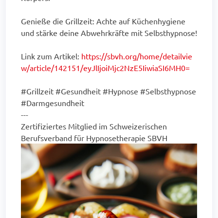
Genieße die Grillzeit: Achte auf Küchenhygiene
und stärke deine Abwehrkräfte mit Selbsthypnose!
Link zum Artikel:
https://sbvh.org/home/detailvie
w/article/142151/eyJlIjoiMjc2NzE5IiwiaSI6MH0=
#Grillzeit #Gesundheit #Hypnose #Selbsthypnose
#Darmgesundheit
---
Zertifiziertes Mitglied im Schweizerischen
Berufsverband für Hypnosetherapie SBVH