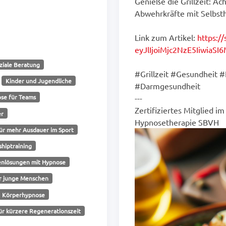
Genieße die Grillzeit: A
Abwehrkräfte mit Selbst
Link zum Artikel:
https:/
eyJlIjoiMjc2NzE5IiwiaSI
ziale Beratung
#Grillzeit #Gesundheit 
Kinder und Jugendliche
#Darmgesundheit
---
se für Teams
Zertifiziertes Mitglied i
er
Hypnosetherapie SBVH
ür mehr Ausdauer im Sport
shiptraining
enlösungen mit Hypnose
ür junge Menschen
Körperhypnose
ür kürzere Regenerationszeit