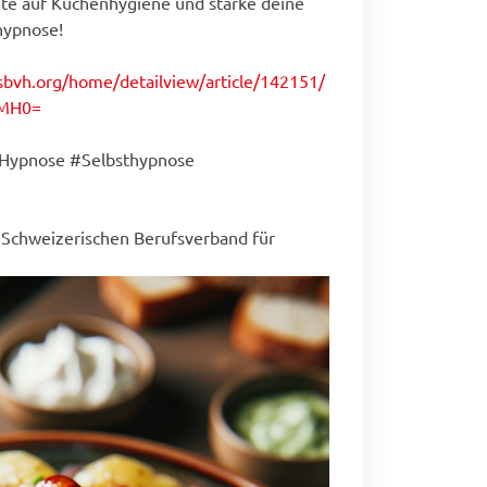
chte auf Küchenhygiene und stärke deine
hypnose!
/sbvh.org/home/detailview/article/142151/
6MH0=
#Hypnose #Selbsthypnose
m Schweizerischen Berufsverband für