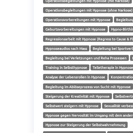
Operationsbegleitungen mit Hypnose (mit Narkose)
Operationsbegleitungen mit Hypnose (ohne Narkose)
Operationsvorbereitungen mit Hypnose
Begleitun
Geburtsvorbereitungen mit Hypnose
Hypno-Birthi
Regressionsarbeit mit Hypnose (Regress to Cause & Fix
Hypnoseaudios nach Mass
Begleitung bei Sportver
Begleitung bei Verletzungen und Reha Prozessen
Training in Selbsthypnose
Teiletherapie in Hypnos
Analyse der Lebensrollen in Hypnose
Konzentratio
Begleitung im Ablöseprozess von Sucht mit Hypnose
Steigerung der Kreativität mit Hypnose
Selbstvert
Selbstwert steigern mit Hypnose
Sexualität verbe
Hypnose gegen Nervosität im Umgang mit dem ander
Hypnose zur Steigerung der Selbstwahrnehmung