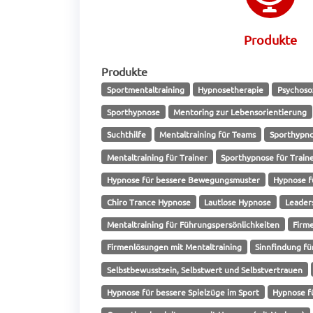
Produkte
Produkte
Sportmentaltraining
Hypnosetherapie
Psychoso
Sporthypnose
Mentoring zur Lebensorientierung
Suchthilfe
Mentaltraining für Teams
Sporthypno
Mentaltraining für Trainer
Sporthypnose für Train
Hypnose für bessere Bewegungsmuster
Hypnose f
Chiro Trance Hypnose
Lautlose Hypnose
Leader
Mentaltraining für Führungspersönlichkeiten
Firm
Firmenlösungen mit Mentaltraining
Sinnfindung f
Selbstbewusstsein, Selbstwert und Selbstvertrauen
Hypnose für bessere Spielzüge im Sport
Hypnose f