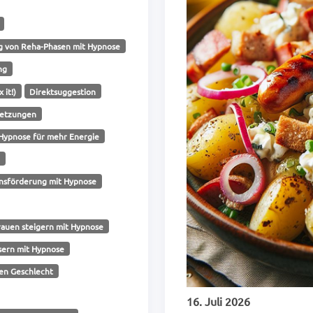
g von Reha-Phasen mit Hypnose
ng
 it!)
Direktsuggestion
letzungen
Hypnose für mehr Energie
e
nsförderung mit Hypnose
rauen steigern mit Hypnose
ssern mit Hypnose
en Geschlecht
16. Juli 2026