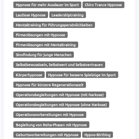
Hypnose für mehr Ausdauer im Sport
Chiro Trance Hypnose
Lautlose Hypnose
Leadershiptraining
Mentaltraining für Führungspersönlichkeiten
Firmenlösungen mit Hypnose
Firmenlösungen mit Mentaltraining
Sinnfindung für junge Menschen
Selbstbewusstsein, Selbstwert und Selbstvertrauen
Körperhypnose
Hypnose für bessere Spielzüge im Sport
Hypnose für kürzere Regenerationszeit
Operationsbegleitungen mit Hypnose (mit Narkose)
Operationsbegleitungen mit Hypnose (ohne Narkose)
Operationsvorbereitungen mit Hypnose
Begleitung von Reha-Phasen mit Hypnose
Geburtsvorbereitungen mit Hypnose
Hypno-Birthing