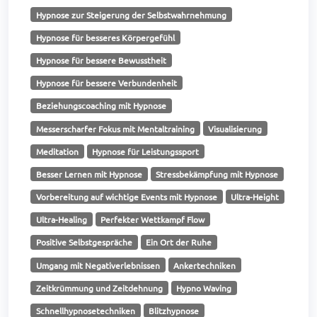
Hypnose zur Steigerung der Selbstwahrnehmung
Hypnose für besseres Körpergefühl
Hypnose für bessere Bewusstheit
Hypnose für bessere Verbundenheit
Beziehungscoaching mit Hypnose
Messerscharfer Fokus mit Mentaltraining
Visualisierung
Meditation
Hypnose für Leistungssport
Besser Lernen mit Hypnose
Stressbekämpfung mit Hypnose
Vorbereitung auf wichtige Events mit Hypnose
Ultra-Height
Ultra-Healing
Perfekter Wettkampf Flow
Positive Selbstgespräche
Ein Ort der Ruhe
Umgang mit Negativerlebnissen
Ankertechniken
Zeitkrümmung und Zeitdehnung
Hypno Waving
Schnellhypnosetechniken
Blitzhypnose