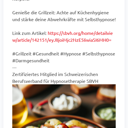
Genieße die Grillzeit: Achte auf Küchenhygiene
und stärke deine Abwehrkräfte mit Selbsthypnose!
Link zum Artikel:
https://sbvh.org/home/detailvie
w/article/142151/eyJlIjoiMjc2NzE5IiwiaSI6MH0=
#Grillzeit #Gesundheit #Hypnose #Selbsthypnose
#Darmgesundheit
---
Zertifiziertes Mitglied im Schweizerischen
Berufsverband für Hypnosetherapie SBVH