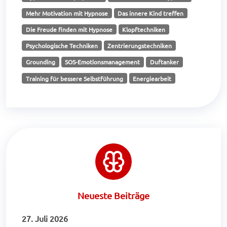
Mehr Motivation mit Hypnose
Das innere Kind treffen
Die Freude finden mit Hypnose
Klopftechniken
Psychologische Techniken
Zentrierungstechniken
Grounding
SOS-Emotionsmanagement
Duftanker
Training für bessere Selbstführung
Energiearbeit
Neueste Beiträge
27. Juli 2026