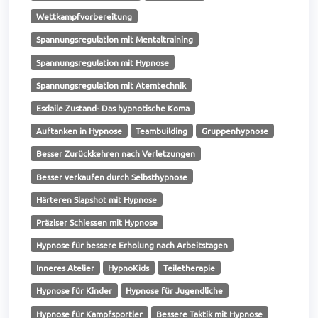
Wettkampfvorbereitung
Spannungsregulation mit Mentaltraining
Spannungsregulation mit Hypnose
Spannungsregulation mit Atemtechnik
Esdaile Zustand- Das hypnotische Koma
Auftanken in Hypnose
Teambuilding
Gruppenhypnose
Besser Zurückkehren nach Verletzungen
Besser verkaufen durch Selbsthypnose
Härteren Slapshot mit Hypnose
Präziser Schiessen mit Hypnose
Hypnose für bessere Erholung nach Arbeitstagen
Inneres Atelier
HypnoKids
Teiletherapie
Hypnose für Kinder
Hypnose für Jugendliche
Hypnose für Kampfsportler
Bessere Taktik mit Hypnose