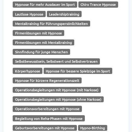
Hypnose für mehr Ausdauer im Sport
Chiro Trance Hypnose
Lautlose Hypnose
Leadershiptraining
Mentaltraining für Führungspersönlichkeiten
Firmenlösungen mit Hypnose
Firmenlösungen mit Mentaltraining
Sinnfindung für junge Menschen
Selbstbewusstsein, Selbstwert und Selbstvertrauen
Körperhypnose
Hypnose für bessere Spielzüge im Sport
Hypnose für kürzere Regenerationszeit
Operationsbegleitungen mit Hypnose (mit Narkose)
Operationsbegleitungen mit Hypnose (ohne Narkose)
Operationsvorbereitungen mit Hypnose
Begleitung von Reha-Phasen mit Hypnose
Geburtsvorbereitungen mit Hypnose
Hypno-Birthing