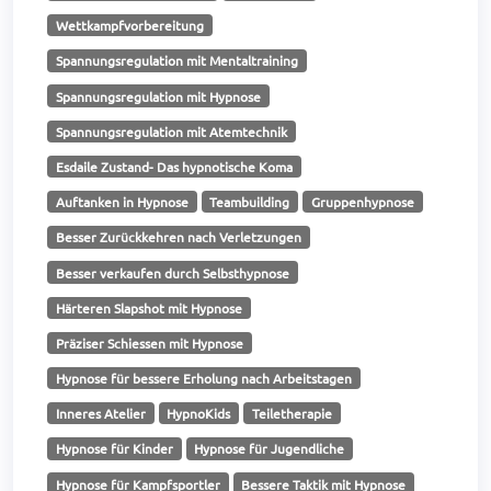
Wettkampfvorbereitung
Spannungsregulation mit Mentaltraining
Spannungsregulation mit Hypnose
Spannungsregulation mit Atemtechnik
Esdaile Zustand- Das hypnotische Koma
Auftanken in Hypnose
Teambuilding
Gruppenhypnose
Besser Zurückkehren nach Verletzungen
Besser verkaufen durch Selbsthypnose
Härteren Slapshot mit Hypnose
Präziser Schiessen mit Hypnose
Hypnose für bessere Erholung nach Arbeitstagen
Inneres Atelier
HypnoKids
Teiletherapie
Hypnose für Kinder
Hypnose für Jugendliche
Hypnose für Kampfsportler
Bessere Taktik mit Hypnose