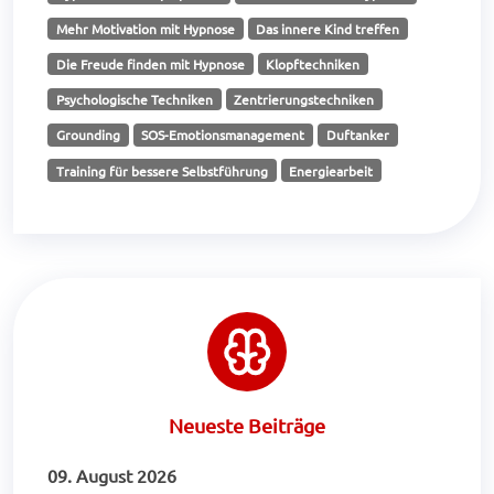
Mehr Motivation mit Hypnose
Das innere Kind treffen
Die Freude finden mit Hypnose
Klopftechniken
Psychologische Techniken
Zentrierungstechniken
Grounding
SOS-Emotionsmanagement
Duftanker
Training für bessere Selbstführung
Energiearbeit
Neueste Beiträge
09. August 2026