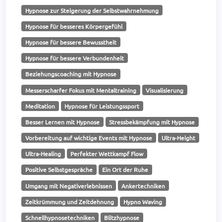
Hypnose zur Steigerung der Selbstwahrnehmung
Hypnose für besseres Körpergefühl
Hypnose für bessere Bewusstheit
Hypnose für bessere Verbundenheit
Beziehungscoaching mit Hypnose
Messerscharfer Fokus mit Mentaltraining
Visualisierung
Meditation
Hypnose für Leistungssport
Besser Lernen mit Hypnose
Stressbekämpfung mit Hypnose
Vorbereitung auf wichtige Events mit Hypnose
Ultra-Height
Ultra-Healing
Perfekter Wettkampf Flow
Positive Selbstgespräche
Ein Ort der Ruhe
Umgang mit Negativerlebnissen
Ankertechniken
Zeitkrümmung und Zeitdehnung
Hypno Waving
Schnellhypnosetechniken
Blitzhypnose