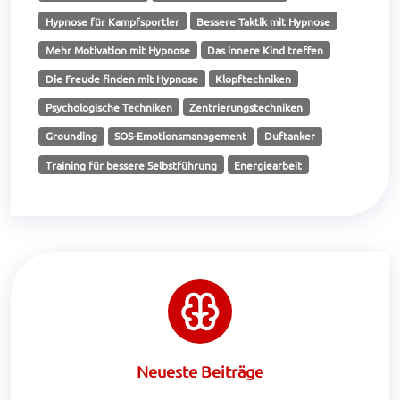
Hypnose für Kampfsportler
Bessere Taktik mit Hypnose
Mehr Motivation mit Hypnose
Das innere Kind treffen
Die Freude finden mit Hypnose
Klopftechniken
Psychologische Techniken
Zentrierungstechniken
Grounding
SOS-Emotionsmanagement
Duftanker
Training für bessere Selbstführung
Energiearbeit
Neueste Beiträge