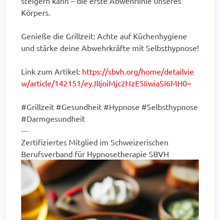
steigern kann – die erste Abwehrlinie unseres
Körpers.
Genieße die Grillzeit: Achte auf Küchenhygiene
und stärke deine Abwehrkräfte mit Selbsthypnose!
Link zum Artikel:
https://sbvh.org/home/detailvie
w/article/142151/eyJlIjoiMjc2NzE5IiwiaSI6MH0=
#Grillzeit #Gesundheit #Hypnose #Selbsthypnose
#Darmgesundheit
---
Zertifiziertes Mitglied im Schweizerischen
Berufsverband für Hypnosetherapie SBVH