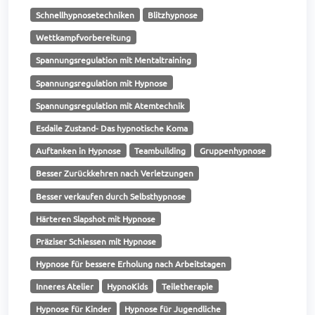
Schnellhypnosetechniken
Blitzhypnose
Wettkampfvorbereitung
Spannungsregulation mit Mentaltraining
Spannungsregulation mit Hypnose
Spannungsregulation mit Atemtechnik
Esdaile Zustand- Das hypnotische Koma
Auftanken in Hypnose
Teambuilding
Gruppenhypnose
Besser Zurückkehren nach Verletzungen
Besser verkaufen durch Selbsthypnose
Härteren Slapshot mit Hypnose
Präziser Schiessen mit Hypnose
Hypnose für bessere Erholung nach Arbeitstagen
Inneres Atelier
HypnoKids
Teiletherapie
Hypnose für Kinder
Hypnose für Jugendliche