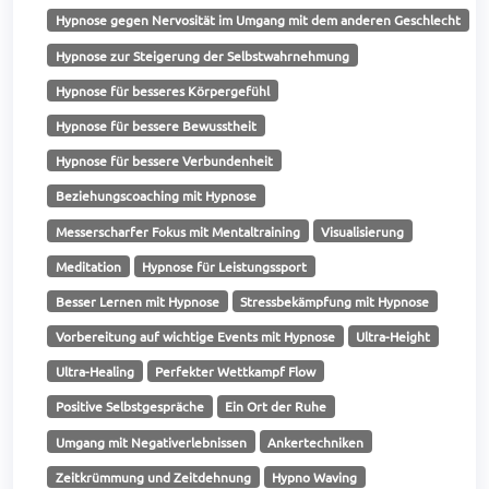
Hypnose gegen Nervosität im Umgang mit dem anderen Geschlecht
Hypnose zur Steigerung der Selbstwahrnehmung
Hypnose für besseres Körpergefühl
Hypnose für bessere Bewusstheit
Hypnose für bessere Verbundenheit
Beziehungscoaching mit Hypnose
Messerscharfer Fokus mit Mentaltraining
Visualisierung
Meditation
Hypnose für Leistungssport
Besser Lernen mit Hypnose
Stressbekämpfung mit Hypnose
Vorbereitung auf wichtige Events mit Hypnose
Ultra-Height
Ultra-Healing
Perfekter Wettkampf Flow
Positive Selbstgespräche
Ein Ort der Ruhe
Umgang mit Negativerlebnissen
Ankertechniken
Zeitkrümmung und Zeitdehnung
Hypno Waving